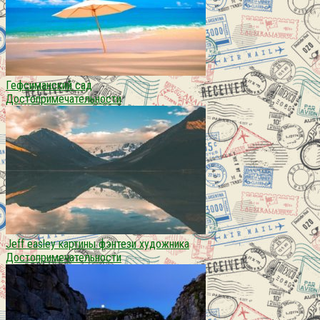
Гефсиманский сад
Достопримечательности
Jeff easley картины фэнтези художника
Достопримечательности