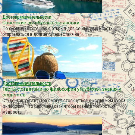
Достопримечательности
Советские автобусные остановки
По окончании того, как я открыл для себя возможность
отправляться в долгие путешествия на
Достопримечательности
Тесты с ответами по философии углубляют знания у
студентов
Студентов Институтов смогут столкнуться с изучением курса
философии, что рекомендован чтобы познать полностью
мудрость