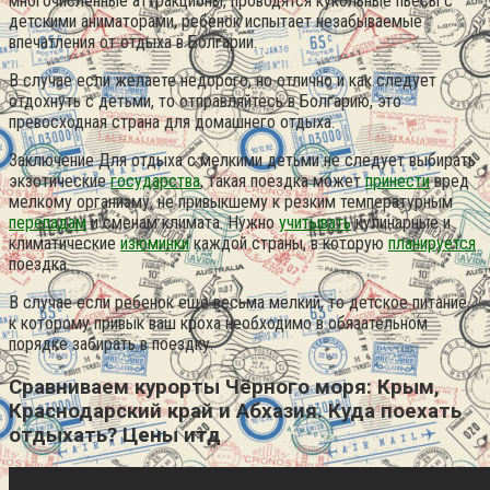
многочисленные аттракционы, проводятся кукольные пьесы с
детскими аниматорами, ребенок испытает незабываемые
впечатления от отдыха в Болгарии.
В случае если желаете недорого, но отлично и как следует
отдохнуть с детьми, то отправляйтесь в Болгарию, это
превосходная страна для домашнего отдыха.
Заключение Для отдыха с мелкими детьми не следует выбирать
экзотические
государства
, такая поездка может
принести
вред
мелкому организму, не привыкшему к резким температурным
перепадам
и сменам климата. Нужно
учитывать
кулинарные и
климатические
изюминки
каждой страны, в которую
планируется
поездка.
В случае если ребенок еще весьма мелкий, то детское питание,
к которому привык ваш кроха необходимо в обязательном
порядке забирать в поездку.
Сравниваем курорты Чёрного моря: Крым,
Краснодарский край и Абхазия. Куда поехать
отдыхать? Цены итд