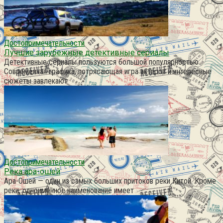
Достопримечательности
Лучшие зарубежные детективные сериалы
Детективные сериалы пользуются большой популярностью.
Современная графика, потрясающая игра актеров и интересные
сюжеты завлекают
Достопримечательности
Река ара-ошей
Ара-Ошей — один из самых больших притоков реки Китой. Кроме
реки, одноименное наименование имеет