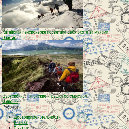
Китайская пенсионерка посвятила себя охоте за мухами
О китае
Цурусибина – японские игрушки со смыслом
О японии
Рубрики
Достопримечательности
Климат
О китае