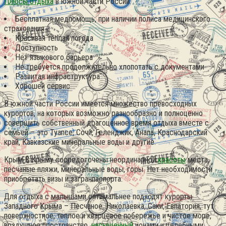
Плюсы отдыха
в южной части России:
Бесплатная медпомощь, при наличии полиса медицинского
страхования
Красивая теплая погода
Доступность
Нет языкового барьера
Не требуется продолжительно хлопотать с документами
Развитая инфраструктура
Хорошей сервис
В южной части России имеется множество превосходных
курортов, на которых возможно разнообразно и полноценно
совершить собственный драгоценное время отдыха вместе с
семьей – это Туапсе, Сочи, Геленджик, Анапа, Краснодарский
край, Кавказские минеральные воды и другие.
Крым В Крыму сосредоточены неординарной
красоты
места,
песчаные пляжи, минеральные воды, горы. Нет необходимости
приобретать визы и загранпаспорта.
Для отдыха с малышами оптимальнее подходят курорты
Западного Крыма – Песчаное, Николаевка, Саки, Евпатория, тут
поверхностное, теплое и кварцевое побережье и чистое море,
воздушное пространство,
насыщенный
ионами и целебными