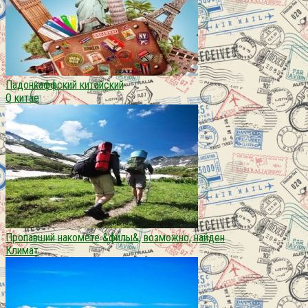
Падонкаффский китайский
О китае
Пропавший накомете &филы&, возможно, найден
Климат