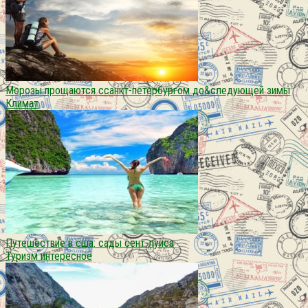
Морозы прощаются ссанкт-петербургом до&следующей зимы
Климат
Путешествие в сша: сады сент-луиса
Туризм интересное