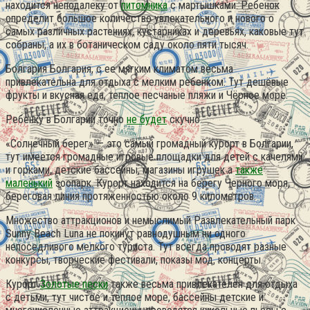
находится неподалеку от
питомника
с мартышками. Ребенок
определит большое количество увлекательного и нового о
самых различных растениях, кустарниках и деревьях, каковые тут
собраны, а их в ботаническом саду около пяти тысяч.
Болгария Болгария, с ее мягким климатом весьма
привлекательна для отдыха с мелким ребенком. Тут дешёвые
фрукты и вкусная еда, теплое песчаные пляжи и Чёрное море.
Ребенку в Болгарии точно
не будет
скучно.
«Солнечный берег» — это самый громадный курорт в Болгарии,
тут имеется громадные игровые площадки для детей с качелями
и горками, детские бассейны, магазины игрушек а
также
маленький
зоопарк. Курорт находится на берегу Черного моря,
береговая линия протяженностью около 9 километров.
Множество аттракционов и немыслимый Развлекательный парк
Sunny Beach Luna не покинут равнодушным ни одного
непоседливого мелкого туриста. Тут всегда проводят разные
конкурсы, творческие фестивали, показы мод, концерты.
Курорт
Золотые пески
также весьма привлекателен для отдыха
с детьми, тут чистое и теплое море, бассейны детские и