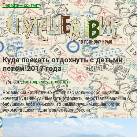
Перейти к контенту
Куда поехать отдохнуть с детьми
летом 2017 года
Рубрика:
Достопримечательности
Российский Юг В случае если у вас мелкий ребенок, а так
хочется куда-нибудь выехать отдохнуть, не оставляя малыша с
бабушками либо няньками, то самим лучшим вариантом, по
рекомендациям педиатров, есть юг России.