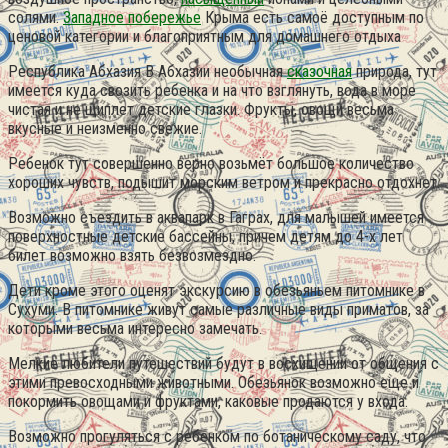
солями.
Западное побережье
Крыма есть самоё доступным по
ценовой категории и благоприятным для домашнего отдыха
Республика Абхазия В Абхазии необычная
сказочная
природа, тут
имеется куда свозить ребенка и на что взглянуть, вода в море
чистая и не щиплет детские глазки. Фрукты, овощи весьма
вкусные и неизменно свежие.
Ребенок тут совершенно верно возьмёт большое количество
хороших чувств, подышит морским ветром и прекрасно отдохнет.
Возможно съездить в аквапарк в Гаграх, для малышей имеется
поверхностные детские бассейны, причем детям до 4-х лет
билет возможно взять безвозмездно.
Дети кроме этого оценят экскурсию в обезьяньем питомнике в
Сухуми. В питомнике живут самые различные виды приматов, за
которыми весьма интересно замечать.
Мелкие любители путешествий будут в восхищении от общения с
этими превосходными животными. Обезьянок возможно еще и
покормить овощами и фруктами, каковые продаются у входа.
Возможно прогуляться с ребенком по ботаническому саду, что