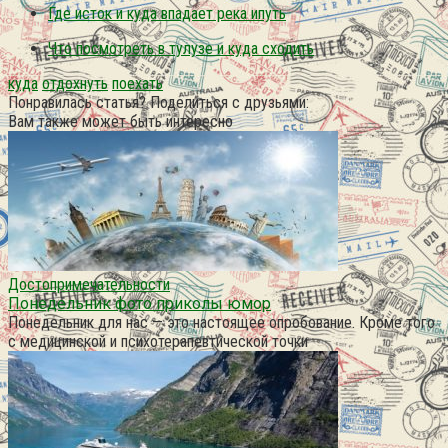
Где исток и куда впадает река ипуть
Что посмотреть в тулузе и куда сходить
куда
отдохнуть
поехать
Понравилась статья? Поделиться с друзьями:
Вам также может быть интересно
Достопримечательности
Понедельник фото приколы юмор
Понедельник для нас — это настоящее опробование. Кроме того
с медицинской и психотерапевтической точки