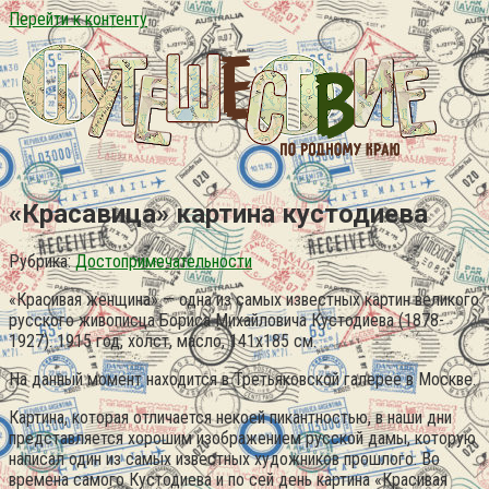
Перейти к контенту
«Красавица» картина кустодиева
Рубрика:
Достопримечательности
«Красивая женщина» — одна из самых известных картин великого
русского живописца Бориса Михайловича Кустодиева (1878-
1927). 1915 год, холст, масло, 141х185 см.
На данный момент находится в Третьяковской галерее в Москве.
Картина, которая отличается некоей пикантностью, в наши дни
представляется хорошим изображением русской дамы, которую
написал один из самых известных художников прошлого. Во
времена самого Кустодиева и по сей день картина «Красивая