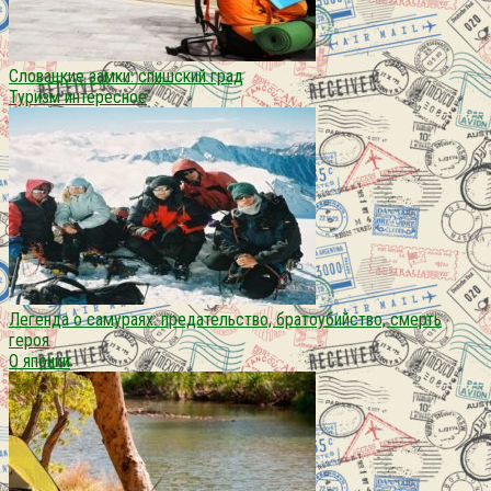
Словацкие замки: спишский град
Туризм интересное
Легенда о самураях: предательство, братоубийство, смерть
героя
О японии