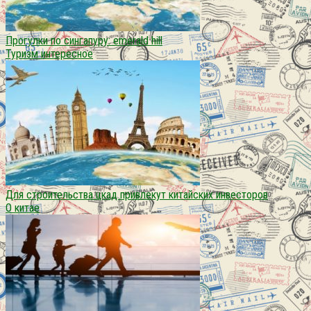
Прогулки по сингапуру: emerald hill
Туризм интересное
Для строительства цкад привлекут китайских инвесторов
О китае