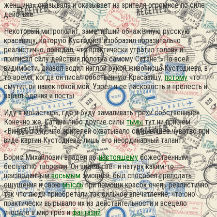
женщина» оказывала и оказывает на зрителя огромное по силе
действие.
Некоторый митрополит, заметивший обнажённую русскую
красавицу, которую Кустодиев изобразил поразительно
реалистично, поведал, что практически утратил голову и
приписал силу действия полотна самому Сатане: «По всей
видимости, диавол водил наглой рукой живописца Кустодиева, в
то время, когда он писал собственную Кpасавицу,
потому
что
смутил он навек покой мой. Узрел я ее ласковость и прелесть и
забыл бдения и посты.
Иду в монастырь, где и буду замаливать грехи собственные».
Конечно же, Сатана либо другие силы
тьмы
тут ни при чём.
«Виной» тому, что зрителей охватывало сильнейшее чувство при
виде картин Кустодиева, лишь его неординарный талант.
Борис Михайлович владел по-
настоящему
божественным
бесплатно творения. Он видел свет и натуру каким-то
неизведанным
восьмым
эмоцией, был способен преподать
ощущения и свою
мысль
при помощи красок очень реалистично,
так что люди приобретали так сильное впечатление, что оно
практически вырывало их из действительности и всецело
уносило в мир грёз и
фантазий
.