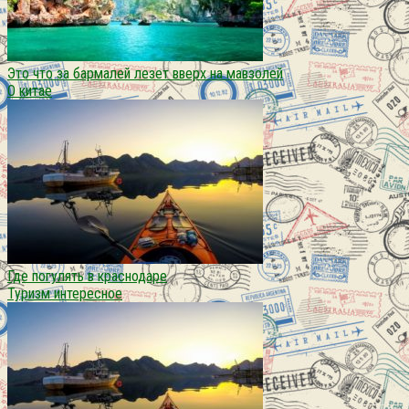
Это что за бармалей лезет вверх на мавзолей
О китае
Где погулять в краснодаре
Туризм интересное