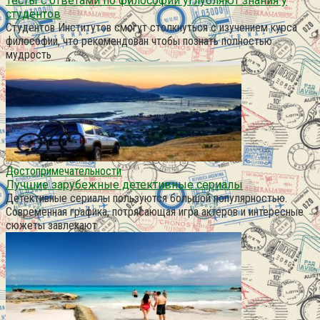
Тесты с ответами по философии углубляют знания у
студентов
Студентов Институтов смогут столкнуться с изучением курса
философии, что рекомендован чтобы познать полностью
мудрость
Достопримечательности
Лучшие зарубежные детективные сериалы
Детективные сериалы пользуются большой популярностью.
Современная графика, потрясающая игра актеров и интересные
сюжеты завлекают