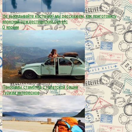
Не выкидывайте косточки! мы расскажем, как приготовить
японский рождественский суп kfc
О японии
Панорамы стамбула с галатской башни
Туризм интересное