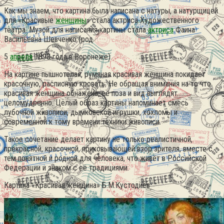
Как мы знаем, что картина была написана с натуры, а натурщицей
для «Красивые
женщины
» стала актриса Художественного
театра. Музой для написания картины стала
актриса
Фаина
Васильевна Шевченко (род.
5
апреля
1893 года в Воронеже).
На картине пышнотелая, румяная красивая женщина покидает
красочную, расписную кровать. Не обращая внимания на то что
красивая женщина обнажена, её поза и вид выглядят
целомудренно. Целый образ картины напоминает смесь
лубочной живописи, дымковской игрушки, хохломы и
современной к тому времени техники живописи.
Такое сочетание делает картину не только реалистичной,
прекрасной, красочной, приковывающей взор зрителя, вместе с
тем понятной и родной для человека, что живёт в Российской
Федерации и знаком с её традициями.
Картина «Красивая женщина» Б.М.Кустодиев