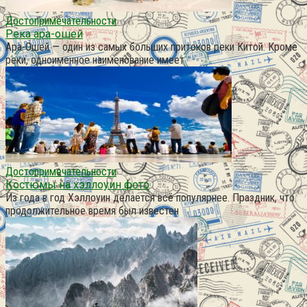
Достопримечательности
Река ара-ошей
Ара-Ошей — один из самых больших притоков реки Китой. Кроме
реки, одноименное наименование имеет
Достопримечательности
Костюмы на хэллоуин фото
Из года в год Хэллоуин делается всё популярнее. Праздник, что
продолжительное время был известен