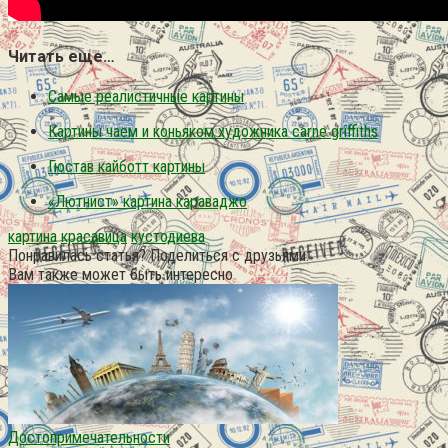
Читать еще…
Самые реалистичные картины
Картины чаем и коньяком художника carne griffiths
Гюстав кайботт картины
«Лютнист» картина караваджо
картина
красавица
кустодиева
Понравилась статья? Поделиться с друзьями:
Вам также может быть интересно
Достопримечательности