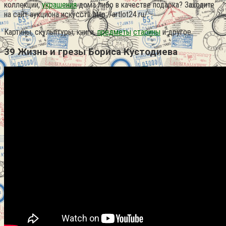
коллекции,
украшения
дома либо в качестве подарка? Заходите
на сайт аукциона искусств http://artlot24.ru/.
Картины, скульптуры, книги,
предметы
старины
и другое.
39 Жизнь и грезы Бориса Кустодиева