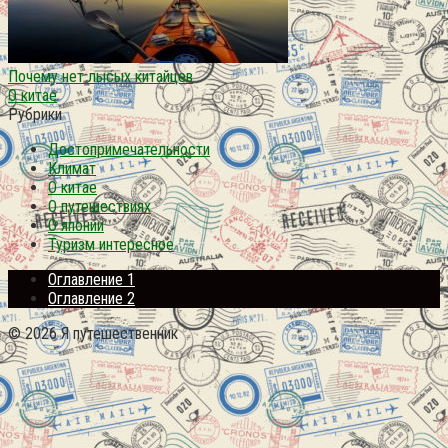
Почему нет лысых китайцев
О китае
Рубрики
Достопримечательности
Климат
О китае
О путешествиях
О японии
Туризм интересное
Оглавление 1
Оглавление 2
© 2026 Я путешественник