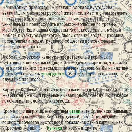
Но не только прирождённый талант сделали Кустодиева
величайшим мастером русской живописи, вместе с тем желание
всегда работать и совершенствоваться, постоянно быть
уникальным и превосходить вторых живописцев по уровню
мастерства. Ещё одним секретом Кустодиева была глубокая
любовь к культуре русского и своей стране народа, к русским
проявлениям и людям русского общества во всех сферах
жизнедеятельности.
Любовь к русскому культуре представлена в картинах
Кустодиева весьма наглядно, и это подкупает зрителя, что видит
в его работах что-то весьма привычное, словно бы бы на картине
отпечаталась часть
истории его
самого, история его жизни,
случай из прошлого.
Картина «Красивая женщина» была написана в 1915 году. Сейчас
живописец уже был прикован к инвалидному креслу. Но тяжёлое
положение не сломило живописца.
Кроме того напротив, его картины
стали
ещё более красочными,
пышными и весёлыми. Как раз в данный, самый последний
период творчества Кустодиева, показались такие картины, как
«Красивая женщина», «
Купчиха
за чаем» и другие.