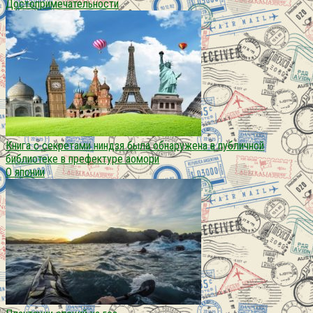
Достопримечательности
Книга с секретами ниндзя была обнаружена в публичной
библиотеке в префектуре аомори
О японии