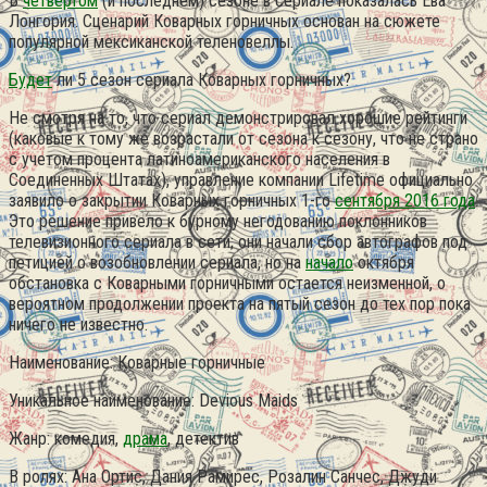
В
четвертом
(и последнем) сезоне в сериале показалась Ева
Лонгория. Сценарий Коварных горничных основан на сюжете
популярной мексиканской теленовеллы.
Будет
ли 5 сезон сериала Коварных горничных?
Не смотря на то, что сериал демонстрировал хорошие рейтинги
(каковые к тому же возрастали от сезона к сезону, что не страно
с учетом процента латиноамериканского населения в
Соединенных Штатах), управление компании Lifetime официально
заявило о закрытии Коварных горничных 1-го
сентября 2016 года
.
Это решение привело к бурному негодованию поклонников
телевизионного сериала в сети; они начали сбор автографов под
петицией о возобновлении сериала, но на
начало
октября
обстановка с Коварными горничными остается неизменной, о
вероятном продолжении проекта на пятый сезон до тех пор пока
ничего не известно.
Наименование: Коварные горничные
Уникальное наименование: Devious Maids
Жанр: комедия,
драма
, детектив
В ролях: Ана Ортис, Дания Рамирес, Розалин Санчес, Джуди