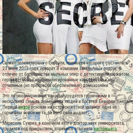
Сюжет телевизионного сериала, премьера которого состоялась
23 июня 2013 года, говорит о компании закадычных подруг. В
отличие от большинства мыльных опер с детективным сюжетом,
героини – вовсе не привилегированные карьеристки и не
отчаянные (но прекрасно обеспеченные) домохозяйки.
Это латиноамериканки, каковые трудятся горничными в
нескольких семьях знаменитых людей и богатых Беверли-Хиллз.
Первый
сезон
основан на остросюжетной интриге: одна из
горничных вовсе не та, за кого себя выдает.
Марисоль Суарез, в конечном итоге доктор наук университета,
трудится под прикрытием, стремясь отыскать
настоящего