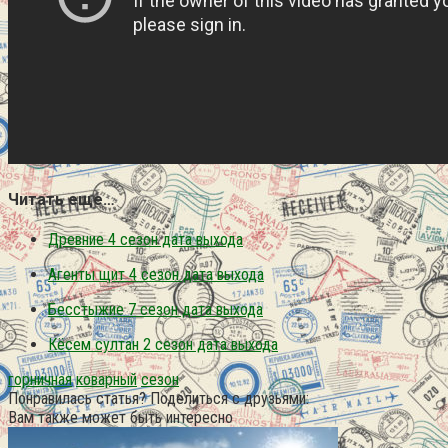
Читать еще…
Древние 4 сезон дата выхода
Агенты щит 4 сезон дата выхода
Бесстыжие 7 сезон дата выхода
Кёсем султан 2 сезон дата выхода
горничная
коварный
сезон
Понравилась статья? Поделиться с друзьями:
Вам также может быть интересно