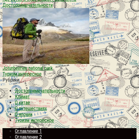
Достопримечательности
Jotunheimen national park
Туризм интересное
Рубрики
Достопримечательности
Климат
О китае
О путешествиях
О японии
Туризм интересное
Оглавление 1
Оглавление 2