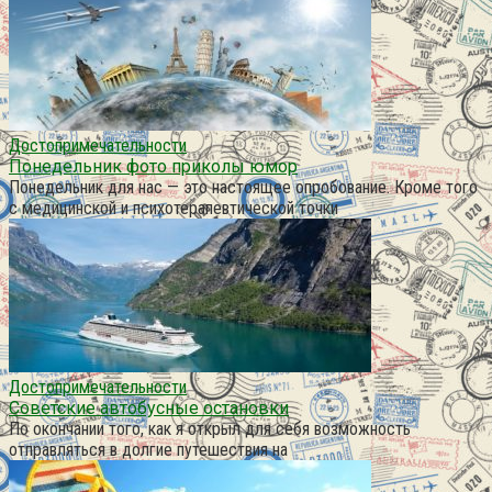
Достопримечательности
Понедельник фото приколы юмор
Понедельник для нас — это настоящее опробование. Кроме того
с медицинской и психотерапевтической точки
Достопримечательности
Советские автобусные остановки
По окончании того, как я открыл для себя возможность
отправляться в долгие путешествия на