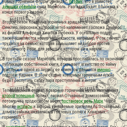
убийцу горничной Флоры Эрнандес,
потому
, что в убийстве
девушки обвинили
сына Марисоль.
Разгадка будет отыскана в
конце первого сезона.
Второй сезон Коварных горничных вращается около Опал
Синклер, персонаж которой четко напоминает госпожа Денверс
из фильма Альфреда Хичкока Ребекка. У остальных подруг
также появляются новые неприятности, например, Рози сейчас
трудится на семью, которая замышляет недоброе против
подопечного Рози, для заботы о котором ее и наняли.
В третьем сезоне Марисоль, которая прославилась по окончании
публикации собственной книги, открывает агентство по найму
прислуги, и одной из первых ее клиенток делается
именно
подруга, Кармен. В этом сезоне коварным горничным нужно
будет распутать сходу пара преступлений и интриг.
Телевизионный сериал Коварные горничные четко напоминает
второй успешный
проект, сериал Отчаянные домохозяйки,
потому, что продюсером обеих
постановок есть
Марк
Черри.
Многие
актрисы
и актёры, узнаваемые зрителям по Отчаянным
домохозяйкам, оказались в гостевых ролях в Коварных
горничных.