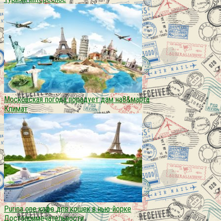
Московская погода порадует дам на8&марта
Климат
Purina one кафе для кошек в нью-йорке
Достопримечательности