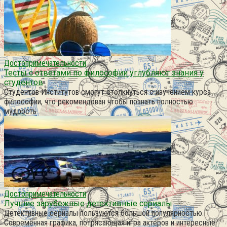
Достопримечательности
Тесты с ответами по философии углубляют знания у
студентов
Студентов Институтов смогут столкнуться с изучением курса
философии, что рекомендован чтобы познать полностью
мудрость
Достопримечательности
Лучшие зарубежные детективные сериалы
Детективные сериалы пользуются большой популярностью.
Современная графика, потрясающая игра актеров и интересные