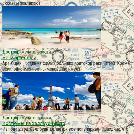
сюжеты завлекают
Достопримечательности
Река ара-ошей
Ара-Ошей — один из самых больших притоков реки Китой. Кроме
реки, одноименное наименование имеет
Достопримечательности
Костюмы на хэллоуин фото
Из года в год Хэллоуин делается всё популярнее. Праздник, что