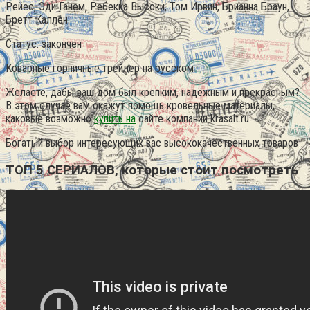
Рейес, Эди Ганем, Ребекка Высоки, Том Ирвин, Брианна Браун,
Бретт Каллен
Статус: закончен
Коварные горничные трейлер на русском
Желаете, дабы ваш дом был крепким, надёжным и прекрасным?
В этом случае вам окажут помощь кровельные материалы,
каковые возможно
купить на
сайте компании krasalt.ru.
Богатый выбор интересующих вас высококачественных товаров .
ТОП 5 СЕРИАЛОВ, которые стоит посмотреть