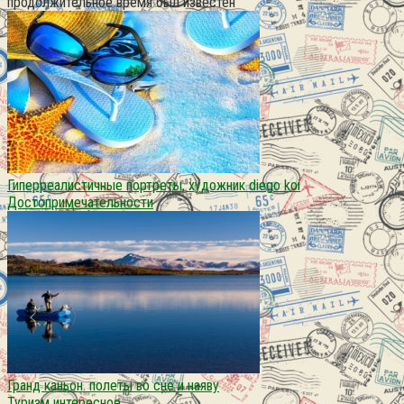
продолжительное время был известен
Гиперреалистичные портреты, художник diego koi
Достопримечательности
Гранд каньoн. полеты во сне и наяву
Туризм интересное