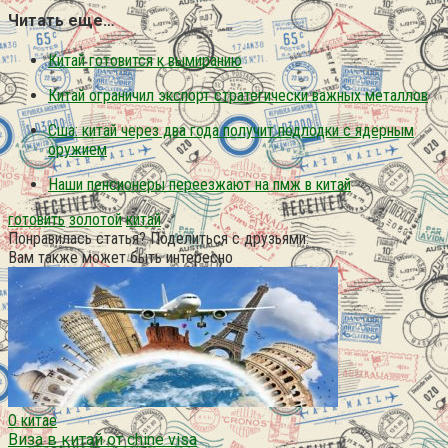
Читать еще…
Китай готовится к вымиранию
Китай ограничил экспорт стратегически важных металлов
Сша: китай через два года получит подлодки с ядерным
оружием
Наши пенсионеры переезжают на пмж в китай
готовить
золотой
китай
Понравилась статья? Поделиться с друзьями:
Вам также может быть интересно
О китае
Виза в китай от chine visa