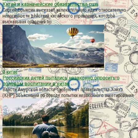
Китай и казначейские обязательства сша
Сергей Брыксин высказал увлекательную идея относительно
нелогичности действий китайского управления, которое
высказывая опасения по
О китае
Российских детей пытались незаконно опросить о
половом воспитании в китае
Власти Амурской области требуют от правительства Хэйхэ
(КНР) объяснений по поводу попытки незаконного анкетирования