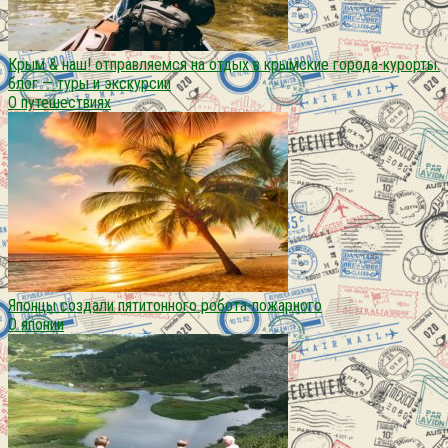
Крым & наш! отправляемся на отдых в крымские города-курорты.
блог — туры и экскурсии
О путешествиях
Японцы создали пятитонного робота-пожарного
О японии