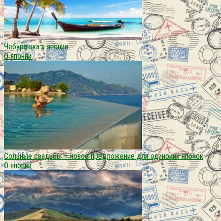
Чебурашка в японии
О японии
Сольные свадьбы – новое предложение для одиноких японок
О японии