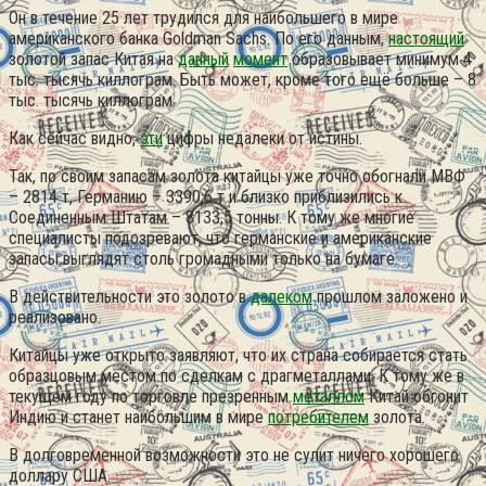
Он в течение 25 лет трудился для наибольшего в мире
американского банка Goldman Sachs. По его данным,
настоящий
золотой запас Китая на
данный
момент
образовывает минимум 4
тыс. тысячь киллограм. Быть может, кроме того ещё больше – 8
тыс. тысячь киллограм.
Как сейчас видно,
эти
цифры недалеки от истины.
Так, по своим запасам золота китайцы уже точно обогнали МВФ
– 2814 т, Германию – 3390,6 т и близко приблизились к
Соединенным Штатам – 8133,5 тонны. К тому же многие
специалисты подозревают, что германские и американские
запасы выглядят столь громадными только на бумаге.
В действительности это золото в
далеком
прошлом заложено и
реализовано.
Китайцы уже открыто заявляют, что их страна собирается стать
образцовым местом по сделкам с драгметаллами. К тому же в
текущем году по торговле презренным
металлом
Китай обгонит
Индию и станет наибольшим в мире
потребителем
золота.
В долговременной возможности это не сулит ничего хорошего
доллару США.