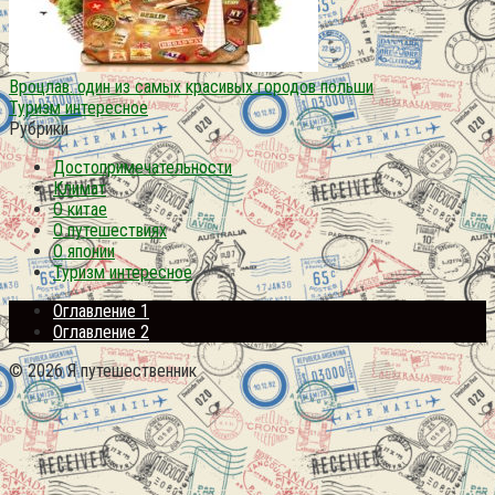
Вроцлав. один из самых красивых городов польши
Туризм интересное
Рубрики
Достопримечательности
Климат
О китае
О путешествиях
О японии
Туризм интересное
Оглавление 1
Оглавление 2
© 2026 Я путешественник