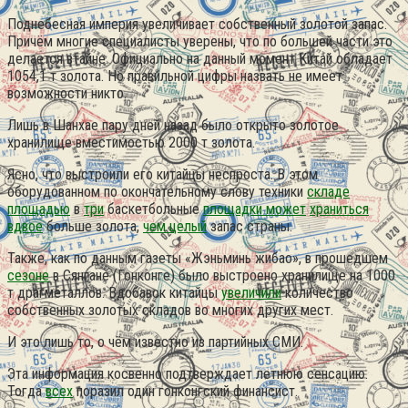
Поднебесная империя увеличивает собственный золотой запас.
Причём многие специалисты уверены, что по большей части это
делается втайне. Официально на данный момент Китай обладает
1054,1 т золота. Но правильной цифры назвать не имеет
возможности никто.
Лишь в Шанхае пару дней назад было открыто золотое
хранилище вместимостью 2000 т золота.
Ясно, что выстроили его китайцы неспроста. В этом
оборудованном по окончательному слову техники
складе
площадью
в
три
баскетбольные
площадки может
храниться
вдвое
больше золота,
чем целый
запас страны.
Также, как по данным газеты «Жэньминь жибао», в прошедшем
сезоне
в Сянгане (Гонконге) было выстроено хранилище на 1000
т драгметаллов. Вдобавок китайцы
увеличили
количество
собственных золотых складов во многих других мест.
И это лишь то, о чём известно из партийных СМИ.
Эта информация косвенно подтверждает летнюю сенсацию.
Тогда
всех
поразил один гонконгский финансист.