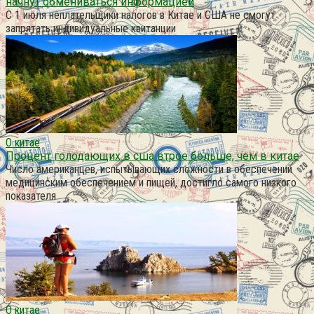
начнут обмениваться информацией
С 1 июля неплательщики налогов в Китае и США не смогут
запрятать индивидуальные квитанции
О китае
Процент голодающих в сша втрое больше, чем в китае
Число американцев, испытывающих сложности в обеспечении
медицинским обеспечением и пищей, достигло самого низкого
показателя
О китае