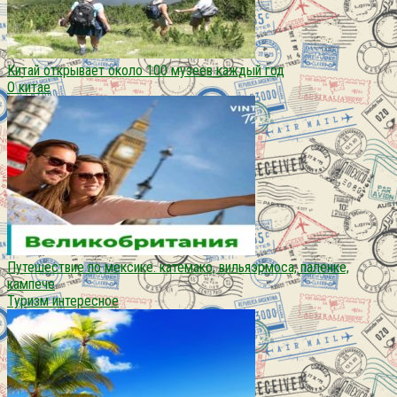
Китай открывает около 100 музеев каждый год
О китае
Путешествие по мексике. катемако, вильяэрмоса, паленке,
кампече
Туризм интересное