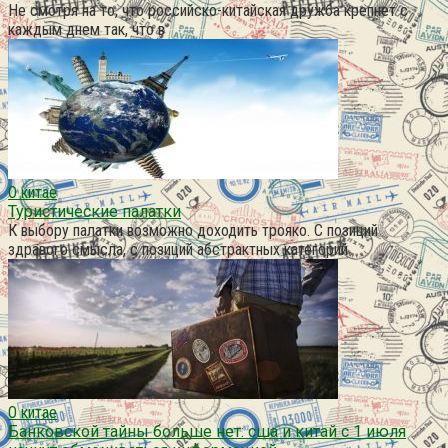
Не смотря на то, что российско-китайская дружба крепнет с
каждым днем так, что в
О китае
Туристические палатки
К выбору палатки возможно доходить трояко. С позиций
здравого смысла, с позиций абстрактных категорий
О китае
Банковской тайны больше нет: сша и китай с 1 июля