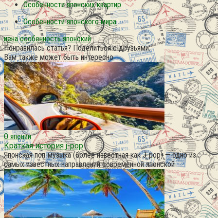
Особенности японских квартир
Особенности японского мира
иена
особенность
японский
Понравилась статья? Поделиться с друзьями:
Вам также может быть интересно
О японии
Краткая история j-pop
Японская поп-музыка (более известная как J-pop) — одно из
самых известных направлений современной японской