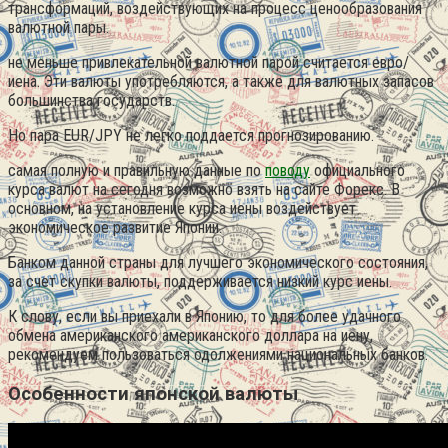
трансформаций, воздействующих на процесс ценообразования
валютной пары.
не меньше привлекательной валютной парой считается евро/
иена. Эти валюты употребляются, а также для валютных запасов
большинства государств.
Но пара EUR/JPY не легко поддается прогнозированию.
самая полную и правильную данные по
поводу
официального
курса валют на сегодня возможно взять на сайте Форекс. В
основном, на установление курса иены воздействует
экономическое развитие Японии.
Банком данной страны для лучшего экономического состояния,
за счет скупки валюты, поддерживается низкий курс иены.
К слову, если вы приехали в Японию, то для более удачного
обмена американского американского доллара на иену,
рекомендуем пользоваться одолжениями национальных банков.
Особенности японской валюты