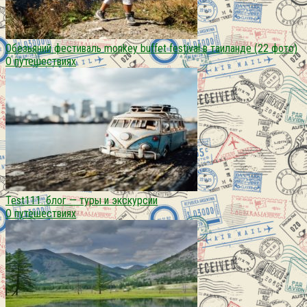
Обезьяний фестиваль monkey buffet festival в таиланде (22 фото)
О путешествиях
Test111. блог — туры и экскурсии
О путешествиях