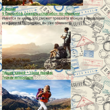
О японии
9 Способов сказать «спасибо» по-японски
Имеется ли народ, что сможет превзойти японцев в проявлении
вежливости? Возможно, вы уже понимаете
Турция: каякёй — город призрак
Туризм интересное