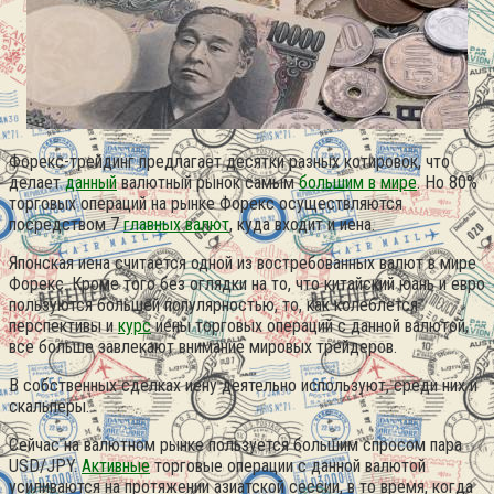
Форекс-трейдинг предлагает десятки разных котировок, что
делает
данный
валютный рынок самым
большим в мире
. Но 80%
торговых операций на рынке Форекс осуществляются
посредством 7
главных валют
, куда входит и иена.
Японская иена считается одной из востребованных валют в мире
Форекс. Кроме того без оглядки на то, что китайский юань и евро
пользуются большей популярностью, то, как колеблется
перспективы и
курс
иены торговых операций с данной валютой,
все больше завлекают внимание мировых трейдеров.
В собственных сделках иену деятельно используют, среди них и
скальперы.
Сейчас на валютном рынке пользуется большим спросом пара
USD/JPY.
Активные
торговые операции с данной валютой
усиливаются на протяжении азиатской сессии, в то время, когда