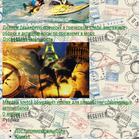
Делаем свадебную прическу в греческом стиле: винтажные
ободки и античные косы по-прежнему в моде.
Достопримечательности
Mazda и toyota объединят усилия для разработки современных
автомобилей
О японии
Рубрики
Достопримечательности
Климат