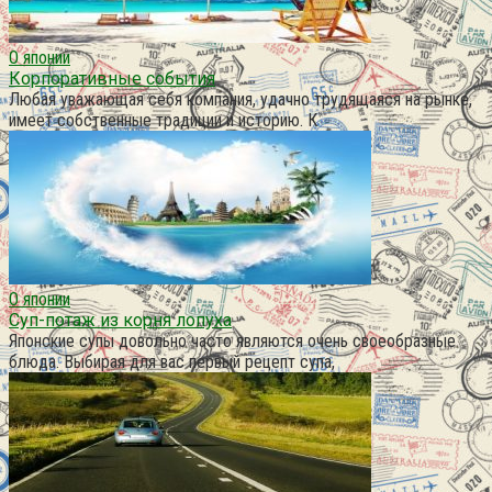
О японии
Корпоративные события
Любая уважающая себя компания, удачно трудящаяся на рынке,
имеет собственные традиции и историю. К
О японии
Суп-потаж из корня лопуха
Японские супы довольно часто являются очень своеобразные
блюда. Выбирая для вас первый рецепт супа,