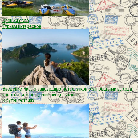
Крошки осло
Туризм интересное
Введение. указ о заповедных летах. закон о запрещении выхода
крестьян и учреждении писцовых книг
О путешествиях