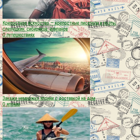
Крепостное искусство — крепостные писатели и поэты.
слепушкин. сибиряков. алипанов
О путешествиях
Закажи немножко японии с доставкой на дом
О японии