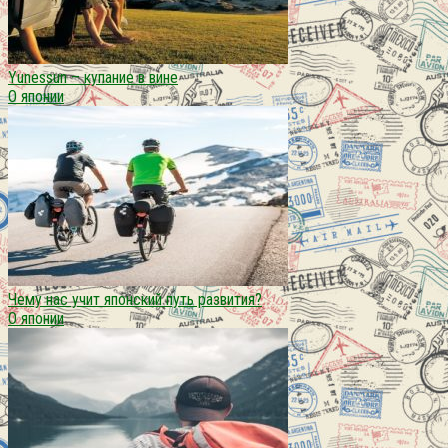
Yunessun – купание в вине
О японии
Чему нас учит японский путь развития?
О японии