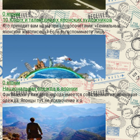
О японии
10 Юных и талантливых японских художников
Кто приходит вам на ум при словосочетании: «Гениальный
японский живописец»? Если вы вспоминаете лишь
О японии
Национальная одежда в японии
Фактически у каждого народа имеется собственная национальная
одежда. Японцы тут не исключение и о