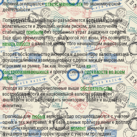
Японией оглашаются
ответственные эти
по экономической
деятельности.
Популярность данной пары разъясняется большим уровнем
волатильности и довольно низким риском, для получения
стабильной
прибыли
без особенных утрат денежных средств.
Еще одно преимущество – недорогой лот иены, что позволяет
начать работу
с валютой кроме того начинающим инвесторам.
Вторая обстоятельство интереса к данной паре валют, связана с
осуществлением взаимовыгодных сделок между мировыми
игроками на рынке. Так как Япония – одна
из
быстроразвивающихся
и прогрессивных
государств
во всем
мире
.
Исходя из этого перечисленные выше
обстоятельства
востребованности её национальной валюты обязывает
аналитиков всегда проводить мониторинг рынка и выдавать
аналитику.
Прогнозы для
любых
валютных пар осуществляются с учетом
одних и тех же правил. А в базе данных прогноза иены к доллару
лежит теханализ курса на данный
момент
времени и
фундаментальные корректировки с учетом последних