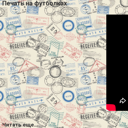
Печать на футболках
Читать еще…