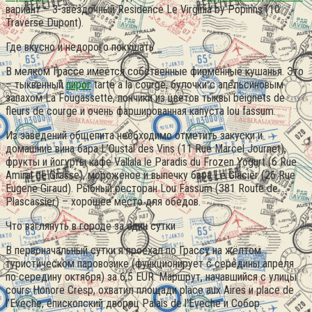
вариант – 3-звёздочный Residence Le Virginia by Popinns (10
Traverse Dupont).
Где вкусно и недорого покушать
В мелком Грассе имеется собственные фирменные кушанья. Это
– тыквенный
пирог
tarte a la courge, булочки с апельсиновым
запахом La Fougassette, пончики из цветов тыквы beignets de
fleurs de courge и очень фаршированная капуста lou fassum.
Из заведений общепита необходимо отметить закуски и
домашние вина бара L’Oustal des Vins (11 Rue Marcel Journet),
фрукты и йогурты кафе Vallala le Paradis du Frozen Yogurt (6 Rue
Amiral de Grasse), мороженое и выпечку бара Le Glacier (26 Rue
Eugene Giraud). Рыбный ресторан Lou Fassum (381 Route de
Plascassier) – хорошее место для обедов.
Что взглянуть в городе за один сутки
В первоначальный сутки я проехал по Грассу на жёлтом
туристическом паровозике (функционирует с середины апреля
по середину октября) за 6,5 EUR. Маршрут, начавшийся с улицы
cours Honore Cresp, охватил площади place aux Aires и place de
l’Eveche, епископский дворец Palais de l’Eveche и Собор.