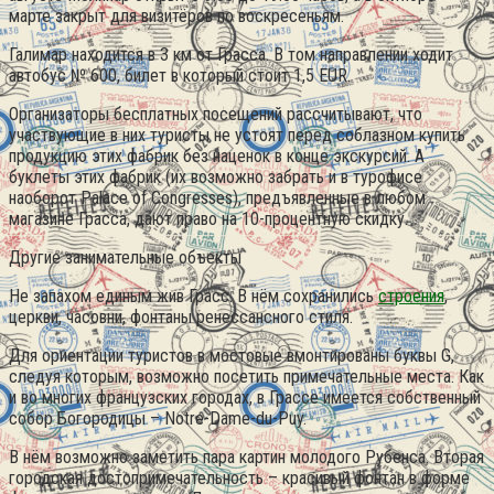
марте закрыт для визитёров по воскресеньям.
Галимар находится в 3 км от Грасса. В том направлении ходит
автобус № 600, билет в который стоит 1,5 EUR.
Организаторы бесплатных посещений рассчитывают, что
участвующие в них туристы не устоят перед соблазном купить
продукцию этих фабрик без наценок в конце экскурсий. А
буклеты этих фабрик (их возможно забрать и в турофисе
наоборот Palace of Congresses), предъявленные в любом
магазине Грасса, дают право на 10-процентную скидку.
Другие занимательные объекты
Не запахом единым жив Грасс. В нём сохранились
строения
,
церкви, часовни, фонтаны ренессансного стиля.
Для ориентации туристов в мостовые вмонтированы буквы G,
следуя которым, возможно посетить примечательные места. Как
и во многих французских городах, в Грассе имеется собственный
собор Богородицы – Notre-Dame-du-Puy.
В нём возможно заметить пара картин молодого Рубенса. Вторая
городская достопримечательность – красивый фонтан в форме