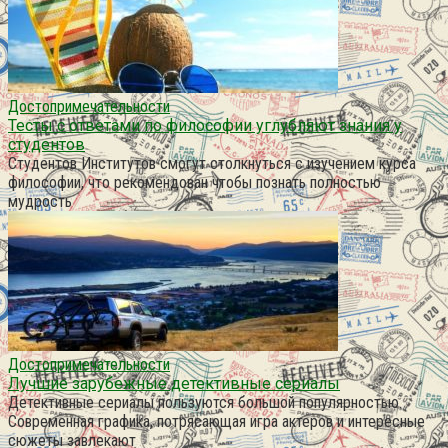
Достопримечательности
Тесты с ответами по философии углубляют знания у
студентов
Студентов Институтов смогут столкнуться с изучением курса
философии, что рекомендован чтобы познать полностью
мудрость
Достопримечательности
Лучшие зарубежные детективные сериалы
Детективные сериалы пользуются большой популярностью.
Современная графика, потрясающая игра актеров и интересные
сюжеты завлекают