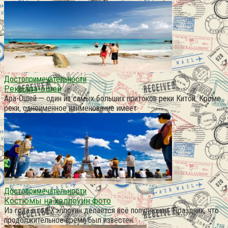
Достопримечательности
Река ара-ошей
Ара-Ошей — один из самых больших притоков реки Китой. Кроме
реки, одноименное наименование имеет
Достопримечательности
Костюмы на хэллоуин фото
Из года в год Хэллоуин делается всё популярнее. Праздник, что
продолжительное время был известен