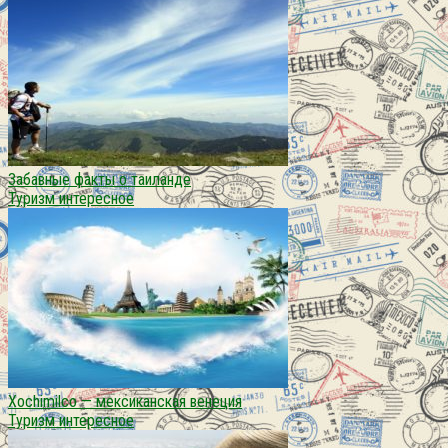
Забавные факты о таиланде
Туризм интересное
Xochimilco — мексиканская венеция
Туризм интересное