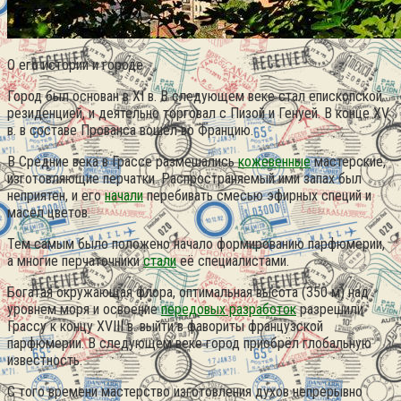
О его истории и городе
Город был основан в XI в. В следующем веке стал епископской
резиденцией, и деятельно торговал с Пизой и Генуей. В конце XV
в.
в составе Прованса вошёл во Францию.
В Средние века в Грассе размешались
кожевенные
мастерские,
изготовляющие перчатки. Распространяемый ими запах был
неприятен, и его
начали
перебивать смесью эфирных специй и
масел цветов.
Тем самым было положено начало формированию парфюмерии,
а многие перчаточники
стали
её специалистами.
Богатая окружающая флора, оптимальная высота (350 м) над
уровнем моря и освоение
передовых разработок
разрешили
Грассу к концу XVIII в. выйти в фавориты французской
парфюмерии. В следующем веке город приобрёл глобальную
известность.
С того времени мастерство изготовления духов непрерывно