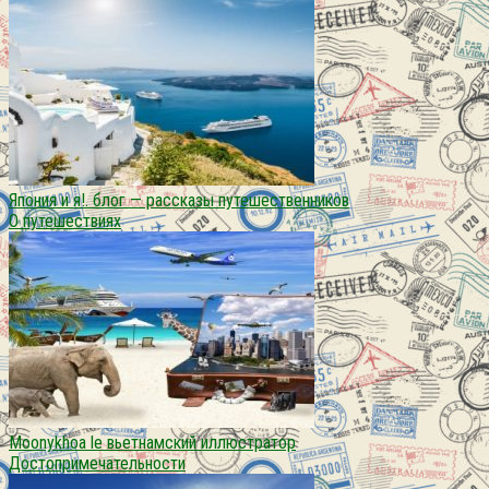
Япония и я!. блог — рассказы путешественников
О путешествиях
Moonykhoa le вьетнамский иллюстратор
Достопримечательности