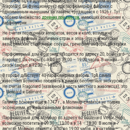
ознакомиться в другом муниципальном парфюмерном музее –
Fragonard. Он функционирует при парфюмерной фабрике с
одноимённым нынешним заглавием, трудящейся с 1926 г. Тут
собрано множество
древних предметов
, имеющих отношение к
парфюмерии.
Не считая перегонных аппаратов, весов и колб, возможно
заметить флаконы различных стран и эпох. Это – египетские
вазы, римские стеклянные сосуды, греческие амфоры, шкатулки.
Парфюмерный дом Фрагонар находится по адресу 20, boulevard
Fragonard. Он открыт с 9:00 до 18:00 – 19:00 часов. В низкий
сезон закрыт в 12:30 – 14:00.
В городе действует 40 парфюмерных фабрик. Три самых
известных возможно посетить в рамках бесплатных экскурсий.
Не считая Fragonard (названной в честь местного живописца), это
– Molinard и Galimard.
Галимар основан ещё в 1747 г., а Молинар славится не только
эссенциями, но и изысканными флаконами.
Парфюмерный дом Молинар по адресу 60 boulevard Victor Hugo,
возможно посетить в 09:30 – 13:00 и в 14 – 18:30. В июле и
августе Молинар открыт с 9:30 до 19:00 часов, а в октябре –