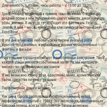
Длительность – 40 мин., часы работы – с 11:00 до 17:00.
Грасс – город ароматный в прямом смысле слова. С весны до
поздней осени в нём попеременно цветут мимоза, дикая лаванда,
розы, жасмин. В августе тут проходит его фестиваль Fete du
Jasmin. А май – месяц проведения классической выставки роз
Expo Rose.
В эти дни возможно любоваться на тысячи розовых роз и
букетов, продаваемых, и украшенные розами муниципальные
фонтаны и фасады.
Над улицами города распыляют и рукотворные благовония. Так, у
каждой улицы имеется собственный запах. На них находится
множество парфюмерных магазинов.
В них возможно купить духи, одеколоны, мыло, ароматические
свечи, средства по уходу за телом.
Парфюмерные дома и музеи
Как раз в Грассе расположен Интернациональный музей
парфюмерии, открытый с 1989 г. Его экспозиция, охватывающая
широкий период, всегда пополняется. Запахи возможно