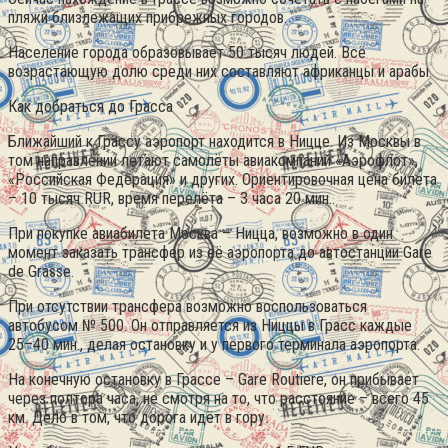
пляжи близлежащих прибрежных городов.
Население города образовывает 50 тысяч людей. Всё
возрастающую долю среди них составляют африканцы и арабы.
Как добраться до Грасса
Ближайший к Грассу аэропорт находится в Ницце. Из Москвы в
том направлении летают самолёты авиакомпаний «Аэрофлот»,
«Российская Федерация» и других. Ориентировочная цена билета
– 10 тысяч RUR, время перелёта – 3 часа 20 мин..
При покупке авиабилета Москва – Ницца, возможно в один
момент заказать трансфер из её аэропорта до автостанции Gare
de Grasse.
При отсутствии трансфера возможно воспользоваться
автобусом № 500. Он отправляется из Ниццы в Грасс каждые
25–40 мин., делая остановку и у первого терминала аэропорта.
На конечную остановку в Грассе – Gare Routiere, он прибывает
через полтора часа, не смотря на то, что расстояние – всего 45
км. Дело в том, что дорога идёт в гору.