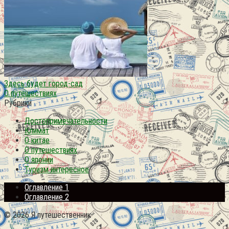
Здесь будет город-сад
О путешествиях
Рубрики
Достопримечательности
Климат
О китае
О путешествиях
О японии
Туризм интересное
Оглавление 1
Оглавление 2
© 2026 Я путешественник