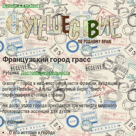
Перейти к контенту
Французский город грасс
Рубрика:
Достопримечательности
Grasse – город в юго-восточной части Франции, входящий в
регион Прованс – Альпы – Лазурный берег. Грасс –
парфюмерная столица страны.
На долю этого города приходится три четверти мирового
производства эссенций для духов.
Оглавление:
О его истории и городе