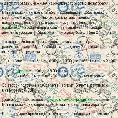
«дегустировать», нажимая на кнопки устройств с дозаторами.
Ботанический сад под стеклом, находящийся в собствености
музею, но расположенный раздельно, даёт полное
представление о цветах и растениях, употребляющихся
при
производстве
эссенций и духов. Тут, например, возможно
заметить уроженку Сирии известную розу без стебля Centifolia.
По окончании вдыхания её запаха запахи простых роз
разочаровывают. Музей находится по адресу 2 boulevard du Jeu
de Ballon. Он трудится:
в мае – сентябре с 10:00 до 19:00 (по субботам – до 21:00
часа);
в
апреле
с 11:00 до 18:00 часов;
в октябре – марте в 11:00 – 18:00, не считая вторника.
Во второй половине ноября музей закрыт. Билет в фактически
музей стоит 4 EUR.
Доплатив 1 EUR, возможно
купить комбинированный
билет и в
Ботанический сад с проездом в том направлении и обратно.
С разработкой производства духов в подробностях возможно