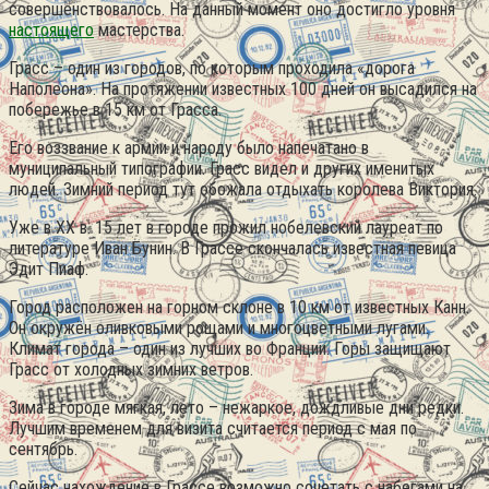
совершенствовалось. На данный момент оно достигло уровня
настоящего
мастерства.
Грасс – один из городов, по которым проходила «дорога
Наполеона». На протяжении известных 100 дней он высадился на
побережье в 15 км от Грасса.
Его воззвание к армии и народу было напечатано в
муниципальный типографии. Грасс видел и других именитых
людей. Зимний период тут обожала отдыхать королева Виктория.
Уже в XX в. 15 лет в городе прожил нобелевский лауреат по
литературе Иван Бунин. В Грассе скончалась известная певица
Эдит Пиаф.
Город расположен на горном склоне в 10 км от известных Канн.
Он окружён оливковыми рощами и многоцветными лугами.
Климат города – один из лучших во Франции. Горы защищают
Грасс от холодных зимних ветров.
Зима в городе мягкая, лето – нежаркое, дождливые дни редки.
Лучшим временем для визита считается период с мая по
сентябрь.
Сейчас нахождение в Грассе возможно сочетать с набегами на