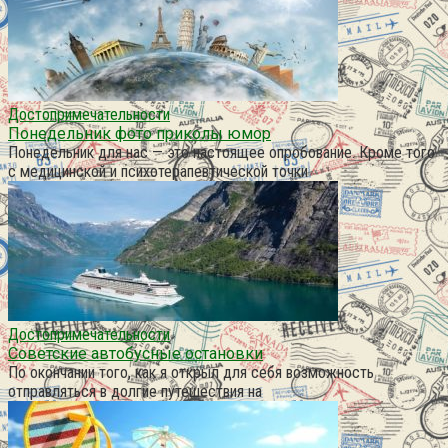
Достопримечательности
Понедельник фото приколы юмор
Понедельник для нас — это настоящее опробование. Кроме того
с медицинской и психотерапевтической точки
Достопримечательности
Советские автобусные остановки
По окончании того, как я открыл для себя возможность
отправляться в долгие путешествия на