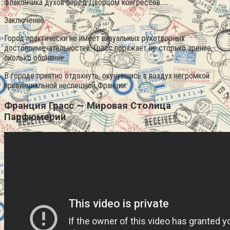
флакончика духов перед Дворцом конгрессов.
Заключение
Город практически не имеет визуальных рукотворных
достопримечательностей. Грасс поражает не столько зрение,
сколько обоняние.
В городе приятно отдохнуть, окунувшись в воздух негромкой
провинциальной неспешной Франции.
Франция Грасс — Мировая Столица
Парфюмерии