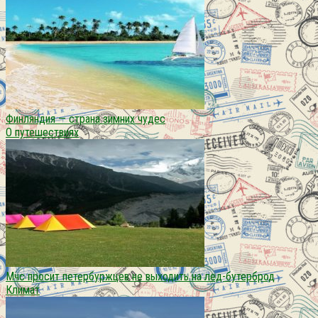
Финляндия — страна зимних чудес
О путешествиях
Мчс просит петербуржцев не выходить на лед-бутерброд
Климат