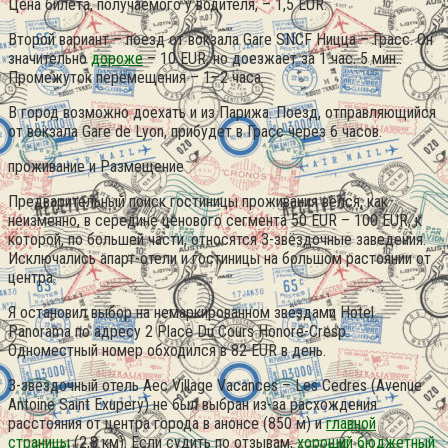
Цена билета, получаемого у водителя, – 1,5 EUR.
Второй вариант – поезд от вокзала Gare SNCF Ницца – Грасс. Он
значительно
дороже
– 10 EUR, но доезжает за 1 час. 5 мин..
Промежуток перемещения – 1–2 часа.
В город возможно доехать и из Парижа. Поезд, отправляющийся
от вокзала Gare de Lyon, прибудет в Грасс через 6 часов.
проживание и Размещение
Предварительный поиск гостиницы проживания вёлся, как
неизменно, в середине ценового сегмента 50 EUR – 100 EUR, к
которой, по большей части, относятся 3-звёздочные заведения.
Исключались апарт-отели и гостиницы на большом растоянии от
центра.
Я остановил выбор на немаркированном звёздами Hotel
Panorama по адресу 2 Place Du Cours Honore-Cresp.
Одноместный номер обходился в 82 EUR в день.
3-звёздочный отель Aec Village Vacances – Les Cedres (Avenue
Antoine Saint Exupery) не был выбран из-за расхождения
расстояния от центра города в анонсе (850 м) и
главной
страницы
(2,8 км). Если судить по отзывам,
хороший бюджетный