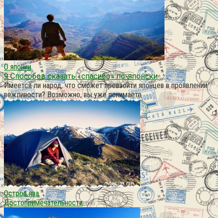
О японии
9 Способов сказать «спасибо» по-японски
Имеется ли народ, что сможет превзойти японцев в проявлении
вежливости? Возможно, вы уже понимаете
Остров ява
Достопримечательности