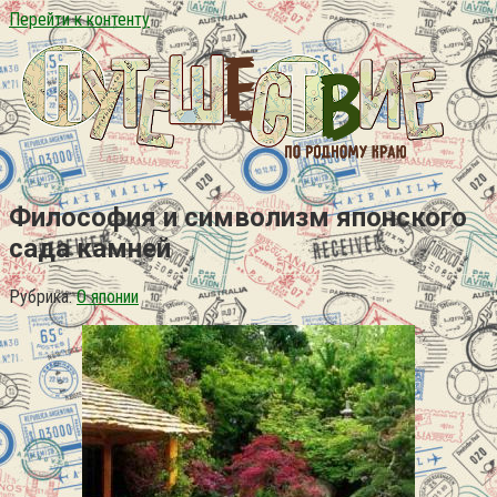
Перейти к контенту
Философия и символизм японского
сада камней
Рубрика:
О японии