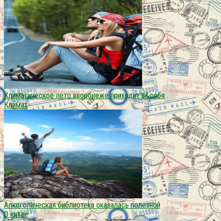
Климатическое лето вворонеже приходит в&себя
Климат
Алкоголическая библиотека оказалась полезной
О китае