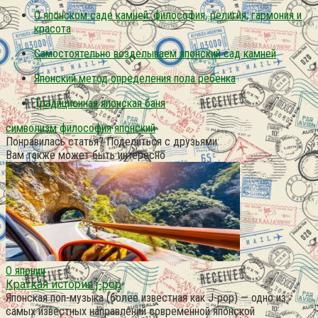
О японском садe камней: философия, религия, гармония и
красота
Самостоятельно возделываем японский сад камней
Японский метод определения пола ребенка
Традиционная японская баня
символизм
философия
японский
Понравилась статья? Поделиться с друзьями:
Вам также может быть интересно
О японии
Краткая история j-pop
Японская поп-музыка (более известная как J-pop) — одно из
самых известных направлений современной японской