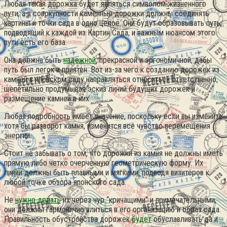
Любая такая дорожка будет являться символом жизненного
пути, а в совокупности каменные дорожки должны соединять
картины и точки сада в одно целое. Они будут образовывать путь,
подводящий к каждой из Картин Сада, и важным нюансом этого
пути есть его база.
Она должна быть
надежной
, прекрасной и эргономичной, дабы
путь был легок и приятен. Вот из-за чего к созданию дорожек из
камней в японском саду направляться относиться ответственно,
шепетильно продумывая эскиз линий будущих дорожек и
размещение камней в них.
Любая подробность имеет значение, поскольку если вы измените
хотя бы разворот камня, изменится всё чувство перемещения
энергии.
Стоит не забывать о том, что дорожки из камня не должны иметь
прямую либо четко очерченную геометрическую форму. Их
линии должны быть плавными и мягкими, подводя визитёров к
любой точке обзора японского сада.
Не
нужно делать
их через чур “кричащими” и примечательными,
они должны гармонично влиться в его организацию и образ сада.
Правильность обустройства дорожек
будет
обуславливать да и