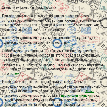
Символизм камней японского сада
При создании японского сада принципиально важно верно
сочетать растения и камни. Они должны соединяться так, дабы
камень смотрелся так, словно бы был на этом месте всю жизнь,
являясь знаком постоянства Вселенной.
А растения должны иногда изменяться, поскольку они будут
являться символом жизненных изменений.
Любой камень в японском саду “звучит” по-своему и имеет
собственный значение. Исходя из этого, создавая композиции,
нужно не забывать о том, что в совокупности камни будут
изображать ту либо иную картину – постоянство либо перемены,
путь либо совершенствование, молодость либо зрелость и без
того
потом
.
Исходя из этого, решив создать сад из камней, нам, в первую
очередь, нужно ознакомиться с философией камней японского
сада, с их символической ролью. Воспользовавшись
этими
знаниями верно, мы сможем создать
настоящий японский
сад
камней, кроме того будучи на большом растоянии от Японии,
верно расставив выговоры и воплотив символизм.