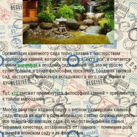
Организация каменного сада тесно связана с мастерством
расстановки камней, которое именуется “сутэ-иси”, и считается
самым
значимым
в создании сада камней. Но это не просто
сухие правила, а целая философия, поскольку, создавая таковой
сад, настоятели монастыря вкладывают в него свои знания и
душу.
Тот,
кто
сможет проникнуться философией камней – приблизится
к тайнам мироздания.
Многие печатные издания пишут о верном размещении камней в
саду, исходя из этого в одну маленькую статью сложно уместить
все правила организации сада.
Но мы остановимся на самых
значимых качествах, отталкиваясь от главного – понимания роли
камней в японском саду и их философии.