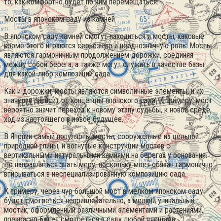
то, как комфортно будет по ним перемещаться.
Мосты в японском саду из камней
В японском саду камней смогут находиться и мосты, каковые
кроме этого играются серьёзную и неоднозначную роль. Мосты
являются гармоничным продолжением дорожки, соединяя
между собой берега, а также могут служить в качестве базы
для какой-либо композиции сада.
Как и дорожки, мосты являются символичные элементы, и их
значение зависит от концепции японского сада. К примеру, мост
вероятно значит переход к новому этапу судьбы, к новой среде,
ход из настоящего в новое будущее.
В Японии самый популярны мосты, сооруженные из цельной
природной глины, и вогнутые конструкции мостов с
вертикальными натуральными камнями на берегах у основания.
Но направляться знать меру, поскольку мост обязан гармонично
вписываться в неспециализированную композицию сада.
К примеру, через чур большой мост в мелком японском саду
будет смотреться непривлекательно, а мелкий уникальный
мостик, оформленный различными элементами и растениями,
прекрасно будет смотреться в саду любой площади.