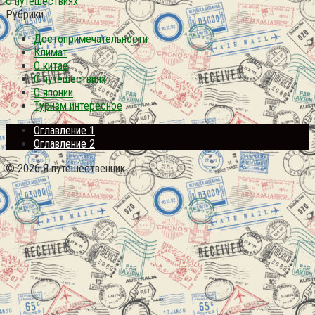
О путешествиях
Рубрики
Достопримечательности
Климат
О китае
О путешествиях
О японии
Туризм интересное
Оглавление 1
Оглавление 2
© 2026 Я путешественник