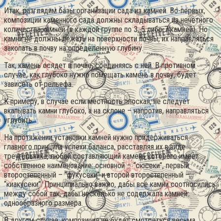
Итак, разглядим базы организации сада из камней. Во-первых,
композиции каменного сада должны складываться из нечетного
количества камней (в каждой группе по 3, 5 либо 7 камней). Но
камни не должны лежать на поверхности почвы, их направляться
закопать в почву на определенную глубину.
Так, камень осядет в почве, соединяясь с ней. В противном
случае, как глубоко нужно помещать камень в почву, будет
зависеть от рельефа.
К примеру, в случае если местность плоская, не следует
вкапывать камни глубоко, а на склоне – напротив, направляться
углубить.
На протяжении установки камней нужно придерживаться
главного принципа успехи баланса, расставляя их в виде
треугольника, любой составляющий камень которого имеет
собственное наименование: основной – “сюсеки”, первый
второстепенный – “фукусеки” и второй второстепенный –
“киакусеки”. Принципиально важно, дабы все камни соотносились
между собой так, дабы несколько не содержала камней
однообразного размера.
В другом случае, композиция не будет смотреться весьма