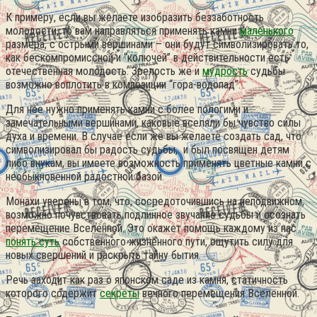
К примеру, если вы желаете изобразить беззаботность
молодости, то вам направляться применять камни
маленького
размера, с острыми вершинами – они будут символизировать то,
как бескомпромиссной и “колючей” в действительности есть
отечественная молодость. Зрелость же и
мудрость
судьбы
возможно воплотить в композиции “гора-водопад”.
Для нее нужно применять камни с более пологими и
замечательными вершинами, каковые вселяли бы чувство силы
духа и времени. В случае если же вы желаете создать сад, что
символизировал бы радость судьбы, и был посвящен детям
либо внукам, вы имеете возможность применять цветные камни с
необыкновенной радостной базой.
Монахи уверены в том, что, сосредоточившись на неподвижном,
возможно почувствовать подлинное звучание судьбы и осознать
перемещение Вселенной. Это окажет помощь каждому из нас
понять суть
собственного жизненного пути, ощутить силу для
новых свершений и раскрыть тайну бытия.
Речь заходит как раз о японском саде из камня, статичность
которого содержит
секреты
вечного перемещения Вселенной.