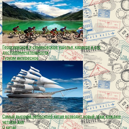
Георгиевское и семеновское ущелья: каракол и его
достопримечательности
Туризм интересное
Самый высокий небоскрёб китая возводит новый этаж каждые
четыре дня
О китае