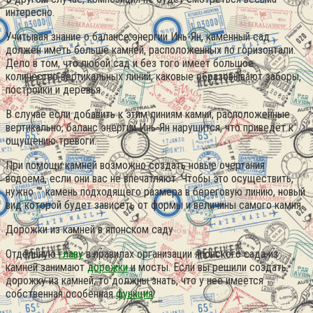
интересно.
Учитывая знание о балансе энергии Инь-Ян, каменный сад
должен иметь больше камней, расположенных по горизонтали.
Дело в том, что любой сад и без того имеет большое
количество вертикальных линий, каковые образовывают заборы,
постройки и деревья.
В случае если добавить к этим линиям камни, расположенные
вертикально, баланс энергии Инь-Ян нарушится, что приведёт к
ощущению тревоги.
При помощи камней возможно создать новые очертания
водоёма, если они вас не впечатляют. Чтобы это осуществить,
нужно “” камень подходящего размера в береговую линию, новый
вид которой будет зависеть от формы и величины самого камня.
Дорожки из камней в японском саду
Отдельную
главу
в правилах организации японского сада из
камней занимают
дорожки
и мосты. Если вы решили создать
дорожку из камней, то должны знать, что у нее имеется
собственная особенная
функция
.