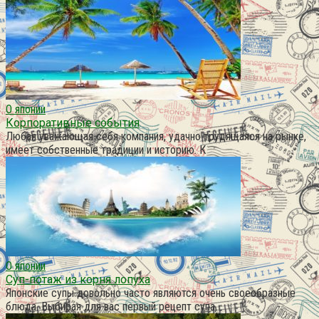
О японии
Корпоративные события
Любая уважающая себя компания, удачно трудящаяся на рынке,
имеет собственные традиции и историю. К
О японии
Суп-потаж из корня лопуха
Японские супы довольно часто являются очень своеобразные
блюда. Выбирая для вас первый рецепт супа,