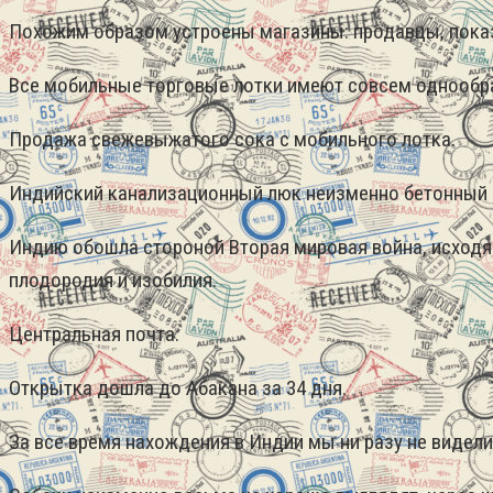
Похожим образом устроены магазины: продавцы, показы
Все мобильные торговые лотки имеют совсем однообра
Продажа свежевыжатого сока с мобильного лотка.
Индийский канализационный люк неизменно бетонный с
Индию обошла стороной Вторая мировая война, исходя из
плодородия и изобилия.
Центральная почта.
Открытка дошла до Абакана за 34 дня.
За все время нахождения в Индии мы ни разу не видели 