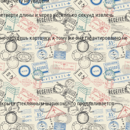
ому счету не увидели.
етверти длины и через несколько секунд извлечь
е забудешь карточку, к тому же она гарантированно не
акрыта стеклянным шариком, что продавливается