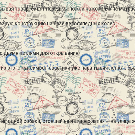
вая товар, сидят перед госпожой на коленях на матрас
зную конструкцию на базе велосипедных колес.
 двумя петлями для открывания.
 этого тут символ свастики уже пара тысяч лет как был,
ни одной собаки, стоящей на четырех лапах — на улице ж