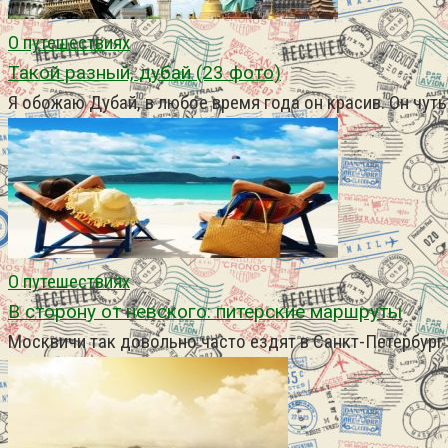
О путешествиях
Такой разный, дубай (23 фото)
Я обожаю Дубай, в любое время года он красив. Он чут
О путешествиях
В сторону от невского: питерские маршруты
Москвичи так довольно часто ездят в Санкт-Петербург