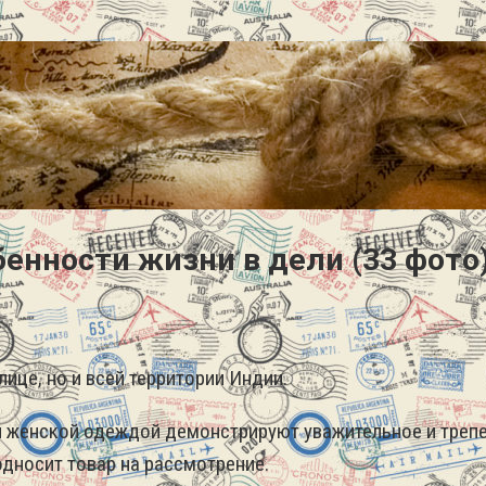
енности жизни в дели (33 фото
ице, но и всей территории Индии.
и женской одеждой демонстрируют уважительное и трепе
односит товар на рассмотрение.