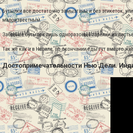
Бутылки все достаточно замызганы и без этикеток, ул
малоизвестным.
Забавнее бутылок лишь одноразовые тарелки из листье
Так же как и в Непале, по окончании еды тут вместо ж
Достопримечательности Нью Дели. Инди