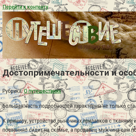
Перейти к контенту
Достопримечательности и особ
Рубрика:
О путешествиях
Большая часть подробностей характерны не только стол
К примеру, устройство рыночных прилавков с тканями 
постоянно сидит на скамье, а продавец-мужчина сам п