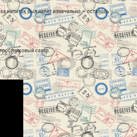
за напиток был налит изначально — осталось
 тростниковый сахар.