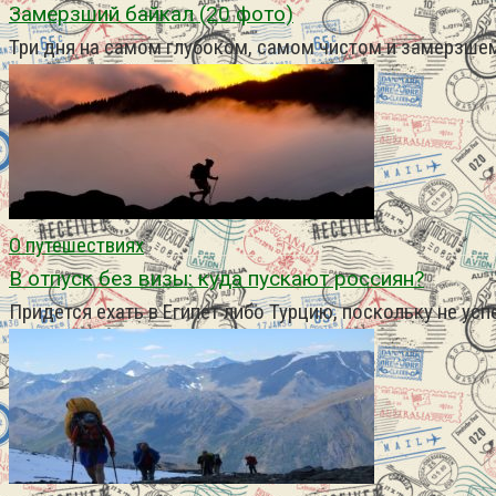
Замерзший байкал (20 фото)
Три дня на самом глубоком, самом чистом и замерзше
О путешествиях
В отпуск без визы: куда пускают россиян?
Придется ехать в Египет либо Турцию, поскольку не усп