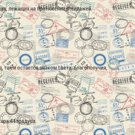
ах, лежащих на протяжении стеллажей.
 так и остается знаком света, благополучия,
ара 44 градуса.