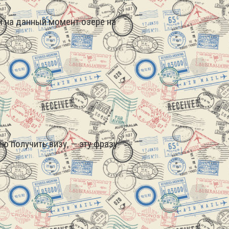
м на данный момент озере на
ею получить визу, — эту фразу