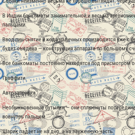
Собаки неизменно весьма не хорошо выглядят, через ш
В Индии банкоматы занимательной и весьма эргономичн
пальцами.
Ввод пин-снятие и кода наличных производится уже с 
будет съедена — конструкция аппарата по большому сче
Все банкоматы постоянно находятся под присмотром о
Граффити.
Автозаправка.
Необыкновенные бутылки — они сплюснуты посередине 
вовнутрь пальцем.
Шарик падает не на дно, а на зауженную часть.