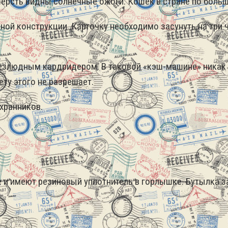
ерсть видны солнечные ожоги. Кошек в стране по больш
ой конструкции. Карточку необходимо засунуть на три ч
безлюдным кардридером. В таковой «кэш-машине» никак н
ту этого не разрешает.
хранников.
и имеют резиновый уплотнитель в горлышке. Бутылка з