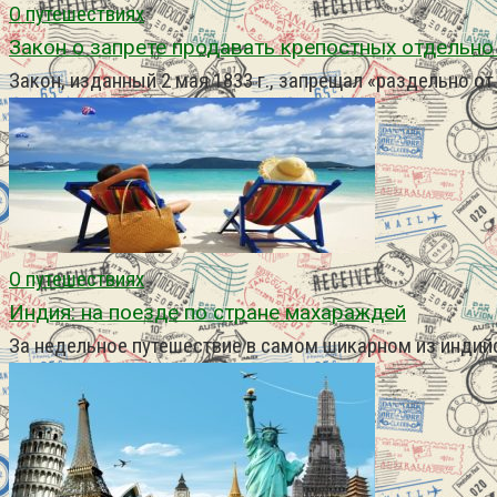
О путешествиях
Закон о запрете продавать крепостных отдельно
Закон, изданный 2 мая 1833 г., запрещал «раздельно от 
О путешествиях
Индия: на поезде по стране махараждей
За недельное путешествие в самом шикарном из индий