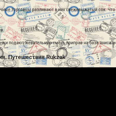
ичные торговцы разливают в них свежевыжатый сок. Что 
в.
вачки подают жевательную смесь приправ на базе аниса и
я. Путешествия Rukzak