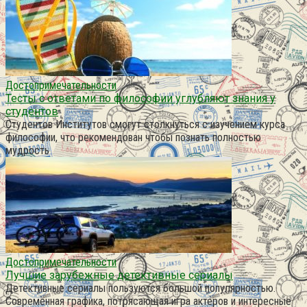
Достопримечательности
Тесты с ответами по философии углубляют знания у
студентов
Студентов Институтов смогут столкнуться с изучением курса
философии, что рекомендован чтобы познать полностью
мудрость
Достопримечательности
Лучшие зарубежные детективные сериалы
Детективные сериалы пользуются большой популярностью.
Современная графика, потрясающая игра актеров и интересные