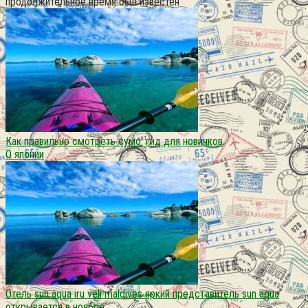
продолжительное время был известен
Как правильно смотреть сумо: гид для новичков
О японии
Отель sun aqua iru veli maldives яркий представитель sun aqua
открывается в ноябре