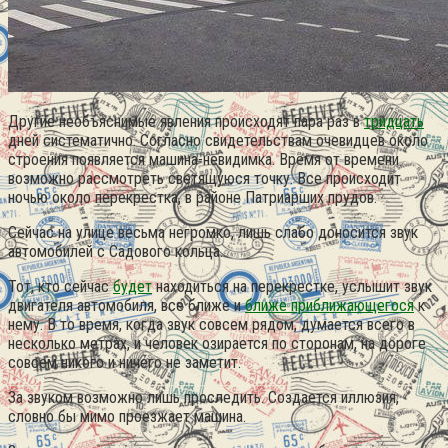
Другие необъяснимые явления происходят пара раз в
тридцать
дней систематично. Согласно свидетельствам очевидцев около
строения появляется машина-невидимка. Время от времени
возможно рассмотреть светящуюся точку. Все происходит
ночью около перекрестка, в районе Патриарших прудов.
Сейчас на улице весьма негромко, лишь слабо доносится звук
автомобилей с Садового кольца.
Тот, кто сейчас
будет
находиться на перекрестке, услышит звук
двигателя автомобиля, все ближе и
ближе приближающегося
к
нему. В то время, когда звук совсем рядом, думается всего в
несколько метрах, и человек озирается по сторонам, на дороге
совсем никого и ничего не заметит.
За звуком возможно лишь проследить. Создается иллюзия,
словно бы мимо проезжает машина.