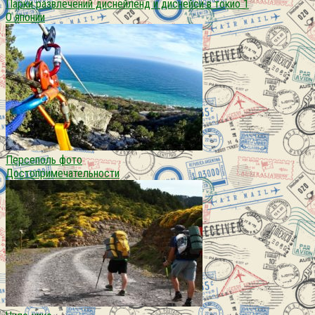
Парки развлечений диснейленд и диснейси в токио 1
О японии
Персеполь фото
Достопримечательности