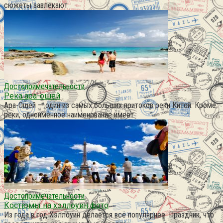
сюжеты завлекают
Достопримечательности
Река ара-ошей
Ара-Ошей — один из самых больших притоков реки Китой. Кроме
реки, одноименное наименование имеет
Достопримечательности
Костюмы на хэллоуин фото
Из года в год Хэллоуин делается всё популярнее. Праздник, что