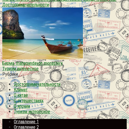
Достопримечательности
Бирма. mahagandayon monastery
Туризм интересное
Рубрики
Достопримечательности
Климат
О китае
О путешествиях
О японии
Туризм интересное
Оглавление 1
Оглавление 2