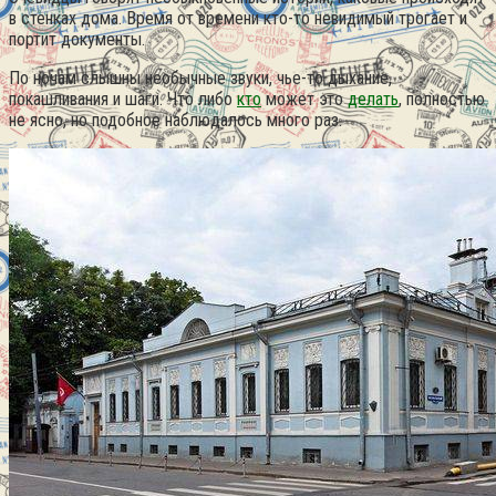
в стенках дома. Время от времени кто-то невидимый трогает и
портит документы.
По ночам слышны необычные звуки, чье-то дыхание,
покашливания и шаги. Что либо
кто
может это
делать
, полностью
не ясно, но подобное наблюдалось много раз.