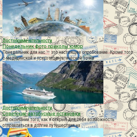
Достопримечательности
Понедельник фото приколы юмор
Понедельник для нас — это настоящее опробование. Кроме того
с медицинской и психотерапевтической точки
Достопримечательности
Советские автобусные остановки
По окончании того, как я открыл для себя возможность
отправляться в долгие путешествия на