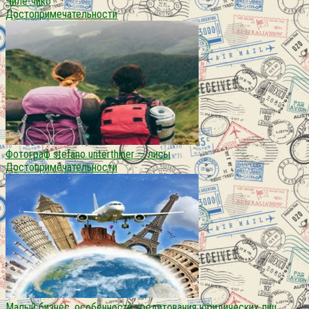
Чиле-чико
Достопримечательности
Фотограф stefano unterthiner — лисы
Достопримечательности
Малый бизнес. особенности кредитования юридических лиц.