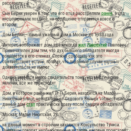
расстрелу.
Сын Берии уверен в том, что его отца расстреляли
ранее
, а суд
инсценировали позднее, но обращение отправится вовсе о
втором.
Дом Берии — самый ужасный дом в Москве до 1953 года
Интерес воображает дом, где некогда
жил
Лаврентий
Павлович.
Примечателен дом тем, что дух бывшего обладателя иногда
появляется в его стенках. Сложно сообщить как это
соответствует истине, потому, что подобные случаи научных
доказательств не имеют.
Однако, имеется много свидетельств тому, что мистические
явления, все же происходят.
Дом, в котором ранее жил Л. П. Берия, находится на Малой
Никитской улице, неподалеку от Садового Кольца. «Известным»
данный дом
стал
практически сразу после смерти обладателя.
Москва, Малая Никитская, 28/1
на данный момент в строении находится Консульство Туниса.
Очевидцы говорят необыкновенные истории, каковые происходят