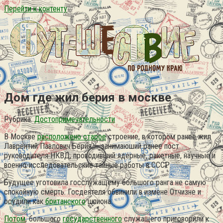
Перейти к контенту
Дом где жил берия в москве
Рубрика:
Достопримечательности
В Москве
расположено старое
строение, в котором ранее жил
Лаврентий Павлович Берия — занимаюший ранее пост
руководителя НКВД, проводивший ядерные, ракетные, научные и
военно-исследовательские тайные работы в СССР.
Будущее уготовила госслужащему большого ранга не самую
спокойную смерть. Госдеятеля обвинили в измене Отчизне и
осудили как
британского
шпиона.
Потом
, большого
государственного
служащего приговорили к