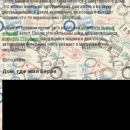
Затем машина-невидимка останавливается у собственного дома.
Это можно понять по заглушенному двигателю и по звуку
раскрывающейся двери автомобиля, из которого выходит
человек, что-то неразборчиво говорящий.
Время от времени кроме того возможно услышать
пьяный
женский
хохот. После этого слышны шаги, направляющиеся
вовнутрь строения
, заводящийся машина и двигатель
автомобиля-невидимка опять уезжает в малоизвестном
направлении.
Фотографии
Дом, где жил Берия