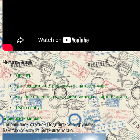
Читать еще…
Удайпур
Где находится остров суматра на карте мира
Крупное соленое озеро дабахтай-нур на карте байкала
Театр глобус
берия
жить
москве
Понравилась статья? Поделиться с друзьями:
Вам также может быть интересно