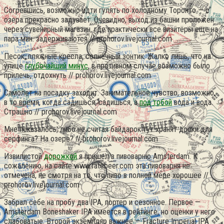
Согревшись, возможно идти гулять по холодному Торонто — с
озера прекрасно задувает. Очевидно, выход из башни проложен
через сувенирный магазин, где практически все визитёры еще на
пара мин. задерживаются // prohorov.livejournal.com
Песок, пляжные кресла, солнечный зонтик. Жалко лишь, что на
улице
глубочайший минус
, в противном случае возможно было
прилечь, отдохнуть // prohorov.livejournal.com
Самолет на посадку заходит. Занимательное чувство, возможно,
в то время, когда садишься, садишься, а
под тобой
вода и вода.
Страшно // prohorov.livejournal.com
Мне показалось, либо не считая байдарок тут хранят доски для
серфинга? На озере? // prohorov.livejournal.com
Извилистой
дорожкой
я пришел в пивоварню Amsterdam. К
сожалению, на сайте www.ratebeer.com эта пивоварня не
отмечена, не смотря на то, что пиво в полной мере хорошее //
prohorov.livejournal.com
Забрал себе на пробу два IPA, портер и сезонное. Первое —
Amsterdam Boneshaker IPA имеется в рейтинге, но оценки у него
слабоватые. Второй экземпляр важнее — Fracture Imperial IPA