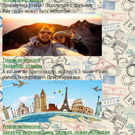
Понравилась статья? Поделиться с друзьями:
Вам также может быть интересно
Туризм интересное
Занзибар. отливы
А вот они же (центр кадра), но спустя 5 часов. // sam-
plahotin.livejournal.com Практически все
Туризм интересное
Закат на вулкане эден. окленд, новая зеландия