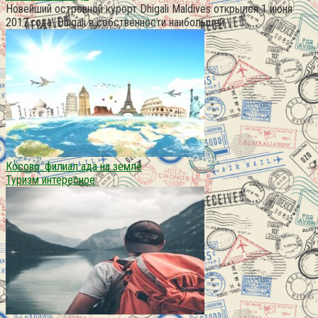
Новейший островной курорт Dhigali Maldives открылся 1 июня
2017 года. Dhigali в собственности наибольшей
Косово. филиал ада на земле
Туризм интересное