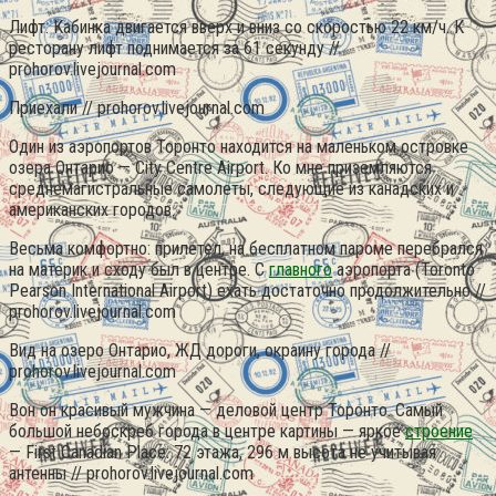
Лифт. Кабинка двигается вверх и вниз со скоростью 22 км/ч. К
ресторану лифт поднимается за 61 секунду //
prohorov.livejournal.com
Приехали // prohorov.livejournal.com
Один из аэропортов Торонто находится на маленьком островке
озера Онтарио — City Centre Airport. Ко мне приземляются
среднемагистральные самолеты, следующие из канадских и
американских городов.
Весьма комфортно: прилетел, на бесплатном пароме перебрался
на материк и сходу был в центре. С
главного
аэропорта (Toronto
Pearson International Airport) ехать достаточно продолжительно //
prohorov.livejournal.com
Вид на озеро Онтарио, ЖД дороги, окраину города //
prohorov.livejournal.com
Вон он красивый мужчина — деловой центр Торонто. Самый
большой небоскреб города в центре картины — яркое
строение
— First Canadian Place: 72 этажа, 296 м высота не учитывая
антенны // prohorov.livejournal.com