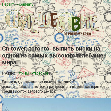
Перейти к контенту
Cn tower, toronto. выпить виски на
одной из самых высоких телебашен
мира
Рубрика:
Туризм интересное
Башню видно фактически со всех финишей Торонто,
действительно, с некоторых ракурсов, она начинается теряться
среди высоток делового центра.