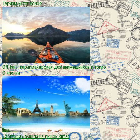
Туризм интересное
Off-kai!!: парикмахерская для анимешников в токио
О японии
«Хортица» вышла на рынок китая