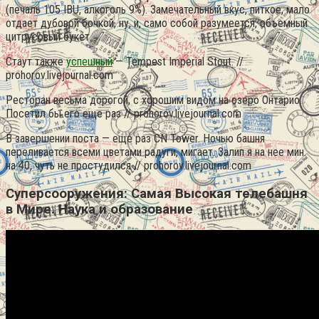
(печаль 105 IBU, алкоголь 9%). Замечательный вкус, питкое, мало
отдает дубовой бочкой, ну, и, само собой разумеется, объемный
цитрусовый букет.
Стаут также
успешный
— Tempest Imperial Stout. //
prohorov.livejournal.com
Ресторан весьма дорогой, с хорошим видом на озеро Онтарио.
Посетил бы его еще раз // prohorov.livejournal.com
В завершении поста — еще раз CN Tower. Ночью башня
переливается всеми цветами радуги, мигает. Залип я на нее мин.
на 40, чуть не простудился // prohorov.livejournal.com
Суперсооружения: Самая Высокая телебашня
в Мире. Наука и образование