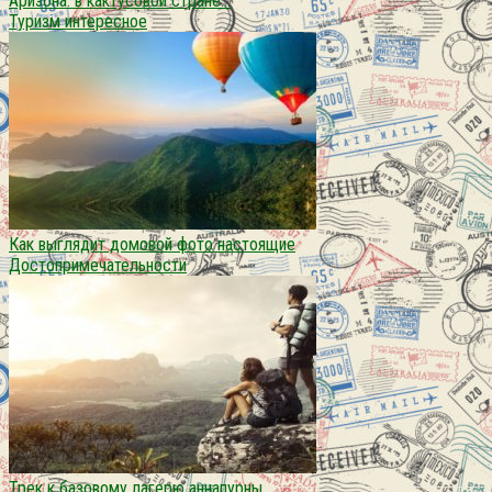
Аризона. в кактусовой стране…
Туризм интересное
Как выглядит домовой фото настоящие
Достопримечательности
Трек к базовому лагерю аннапурны