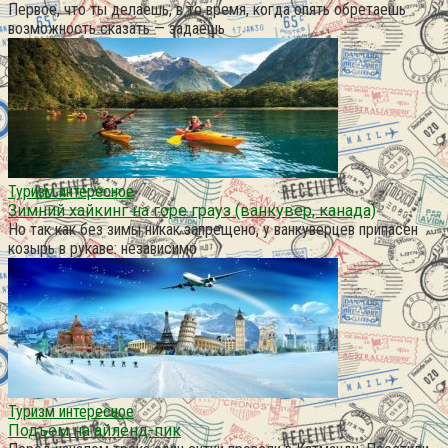
Первое, что ты делаешь, в то время, когда опять обретаешь
возможность сказать — задаёшь
Туризм интересное
Зимний хайкинг на горе грауз (ванкувер, канада)
Но так как без зимы никак запрещено, у ванкуверцев припасен
козырь в рукаве: независимо
Туризм интересное
Подъем на айленд-пик