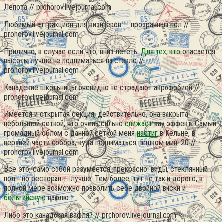
Лепота // prohorov.livejournal.com
Любимый аттракцион для визитёров — прозрачный пол //
prohorov.livejournal.com
Прилично, в случае если что, вниз лететь.
Для тех
,
кто
опасается
высоты лучше не подниматься на стекло //
prohorov.livejournal.com
Канадские школьницы очевидно не страдают акрофобией //
prohorov.livejournal.com
Имеется и открытая секция, действительно, она закрыта
небольшой сеткой, что очень сильно
снижает
вау эффект. Самый
громадный облом с данной сеткой меня
настиг
в Кельне, в
верхней части собора, куда подниматься пешком мин. 20 //
prohorov.livejournal.com
Все это, само собой разумеется, прекрасно: виды, стеклянный
пол… но ресторан — лучше. Тем более, тут не так и дорого, в
полной мере возможно позволить себе двойной виски и
бельгийскую
вафлю.
Либо это канадская вафля? // prohorov.livejournal.com