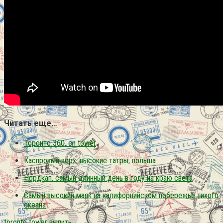
Читать еще…
Торонто 360. cn tower
Каспровый верх, высокие татры, польша
Нордкап. самый длинный день в году на краю света
Самый высокий маяк на калифорнийском побережье тихого
океана
toronto
tower
выпить