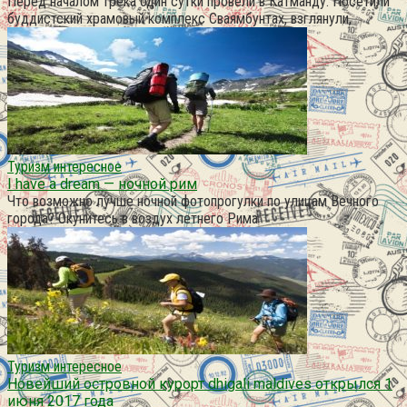
Перед началом трека один сутки провели в Катманду. Посетили
буддистский храмовый комплекс Сваямбунтах, взглянули,
Туризм интересное
I have a dream — ночной рим
Что возможно лучше ночной фотопрогулки по улицам Вечного
города? Окунитесь в воздух летнего Рима
Туризм интересное
Новейший островной курорт dhigali maldives открылся 1
июня 2017 года