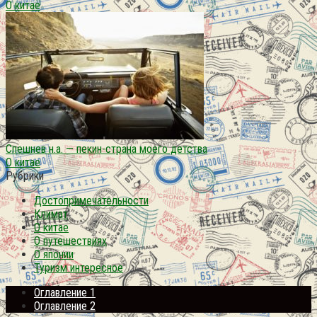
О китае
Спешнев н.а. — пекин-страна моего детства
О китае
Рубрики
Достопримечательности
Климат
О китае
О путешествиях
О японии
Туризм интересное
Оглавление 1
Оглавление 2