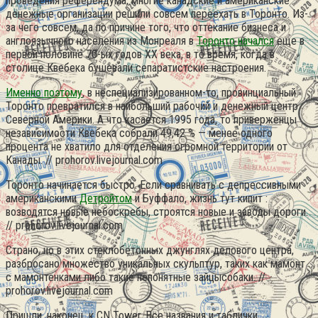
проведения референдума, многие канадские и американские
денежные организации решили совсем переехать в Торонто. Из-
за чего совсем, да по причине того, что оттекание бизнеса и
англоязычного населения из Монреаля в
Торонто начался
еще в
первой половине 70-ых годов XX века, в то время, когда в
столице Квебека бушевали сепаратистские настроения.
Именно поэтому
, в неспециализированном-то, провинциальный
Торонто превратился в наибольший рабочий и денежный центр
Северной Америки. А что касается 1995 года, то приверженцы
независимости Квебека собрали 49,42 % — менее одного
процента не хватило для отделения огромной территории от
Канады. // prohorov.livejournal.com
Торонто начинается быстро. Если сравнивать с депрессивными
американскими
Детройтом
и Буффало, жизнь тут кипит :
возводятся новые небоскребы, строятся новые и заводы дороги.
// prohorov.livejournal.com
Страно, но в этих стеклобетонных джунглях делового центра,
разбросано множество уникальных скульптур, таких как мамонт
с мамонтенками либо такие непонятные зайцысобаки. //
prohorov.livejournal.com
Пришли, наконец, к CN Tower. Все названия и таблички