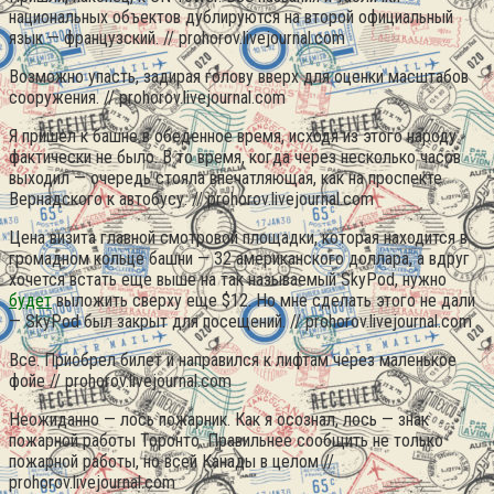
национальных объектов дублируются на второй официальный
язык — французский. // prohorov.livejournal.com
Возможно упасть, задирая голову вверх для оценки масштабов
сооружения. // prohorov.livejournal.com
Я пришел к башне в обеденное время, исходя из этого народу
фактически не было. В то время, когда через несколько часов
выходил — очередь стояла впечатляющая, как на проспекте
Вернадского к автобусу. // prohorov.livejournal.com
Цена визита главной смотровой площадки, которая находится в
громадном кольце башни — 32 американского доллара, а вдруг
хочется встать еще выше на так называемый SkyPod, нужно
будет
выложить сверху еще $12. Но мне сделать этого не дали
— SkyPod был закрыт для посещений. // prohorov.livejournal.com
Все. Приобрел билет и направился к лифтам через маленькое
фойе // prohorov.livejournal.com
Неожиданно — лось пожарник. Как я осознал, лось — знак
пожарной работы Торонто. Правильнее сообщить не только
пожарной работы, но всей Канады в целом //
prohorov.livejournal.com