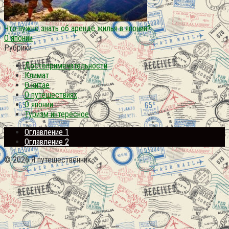
Что нужно знать об аренде жилья в японии?
О японии
Рубрики
Достопримечательности
Климат
О китае
О путешествиях
О японии
Туризм интересное
Оглавление 1
Оглавление 2
© 2026 Я путешественник