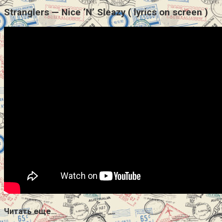
Stranglers — Nice ‘N’ Sleazy ( lyrics on screen )
Читать еще…