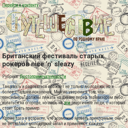
Перейти к контенту
Британский фестиваль старых
рокеров nice ‘n’ sleazy
Рубрика:
Достопримечательности
Танцевать и радоваться обожает не только молодёжь, но и
более старшее поколение. Многие уверены в том, что
пенсионеры должны лежать на диване перед телевизором либо
копаться на огороде, но лишь не
эти
энергичные люди, с которых
стоит брать пример.
Кроме того в возрасте, что возможно назвать преклонным, они
не оставляют молодецкий запал и применяют каждую