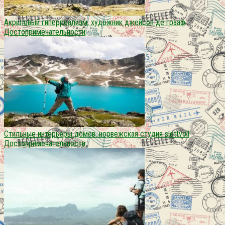
Акриловый гиперреализм, художник джейсон де грааф
Достопримечательности
Стильные интерьеры домов. норвежская студия slettvoll
Достопримечательности