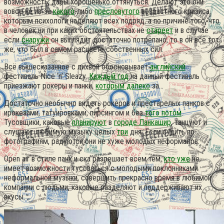
возможность, дабы хорошенько оттянуться. Делают это они
вовсе не из-за
какого
-либо
пресловутого
возрастного кризиса,
которым психологи наделяют всех подряд, а по причине того, что
в человек ни при каких обстоятельствах не
стареет
и в случае
если
снаружи
он выглядит достаточно потрёпано, то в он всё тот
же, что был в самом расцвете собственных сил.
Всё вышесказанное с лихвой обосновывает
английский
фестиваль Nice ‘n’ Sleazy.
Каждый год
на данный фестиваль
приезжают рокеры и панки,
которым далеко
за…
Достаточно необычно видеть рокеров и престарелых панков с
ирокезами, татуировками, пирсингом и без
того потом
.
Тусовщики, каковые
планируют
в
городе Ланкашир
, танцуют и
слушают любимую музыку целых
три
дня. Если судить по
фотографиям, радуются они не хуже молодых неформалов.
Open air в стиле панк и ска разрешает всем тем,
кто уже
не
имеет возможности тусоваться с молодыми поклонниками
неформальной музыки, совершить прекрасно время в любимой
компании с людьми, каковые разделяют и поддерживают их
вкусы.