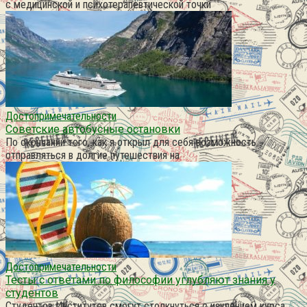
с медицинской и психотерапевтической точки
Достопримечательности
Советские автобусные остановки
По окончании того, как я открыл для себя возможность
отправляться в долгие путешествия на
Достопримечательности
Тесты с ответами по философии углубляют знания у
студентов
Студентов Институтов смогут столкнуться с изучением курса