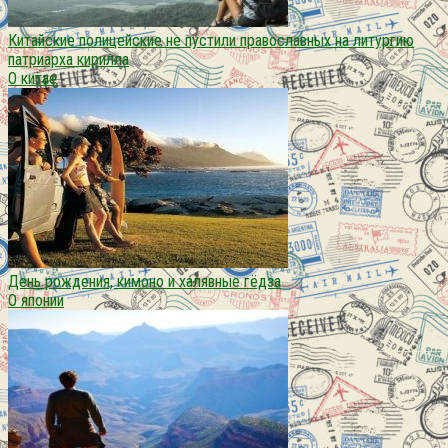
Китайские полицейские не пустили православных на литургию
патриарха кирилла
О китае
День рождения, кимоно и халявные гёдза
О японии