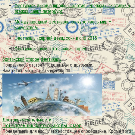
Фестиваль дикой природы «золотая черепаха». выставка в
этажах, санкт-петербург
Международный фестиваль-конкурс «весь мир –
искусство!»
Фестиваль «харлей дэвидсон» в спб 2015
Фестиваль грязи фото. южная корея
британский
старое
фестиваль
Понравилась статья? Поделиться с друзьями:
Вам также может быть интересно
Достопримечательности
Понедельник фото приколы юмор
Понедельник для нас — это настоящее опробование. Кроме того