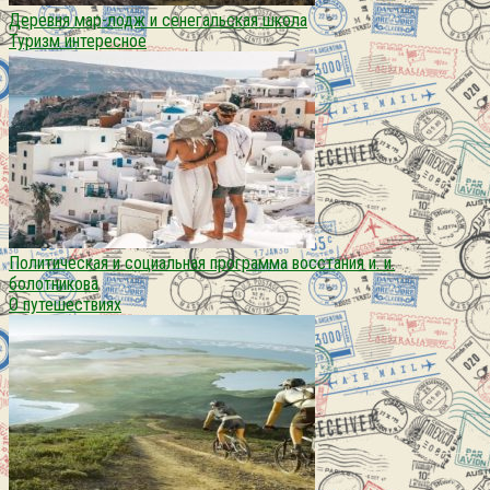
Деревня мар-лодж и cенегальская школа
Туризм интересное
Политическая и социальная программа восстания и. и.
болотникова
О путешествиях