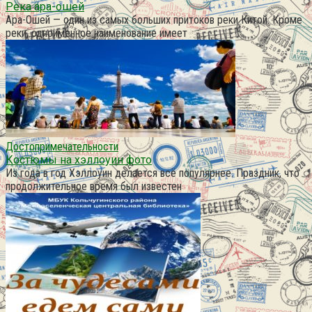
Река ара-ошей
Ара-Ошей — один из самых больших притоков реки Китой. Кроме
реки, одноименное наименование имеет
Достопримечательности
Костюмы на хэллоуин фото
Из года в год Хэллоуин делается всё популярнее. Праздник, что
продолжительное время был известен