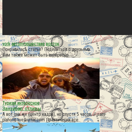
york
автопутешествие
восток
Понравилась статья? Поделиться с друзьями:
Вам также может быть интересно
Туризм интересное
Занзибар. отливы
А вот они же (центр кадра), но спустя 5 часов. // sam-
plahotin.livejournal.com Практически все