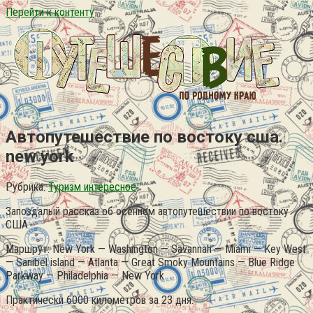
Перейти к контенту
Автопутешествие по востоку сша.
new york
Рубрика:
Туризм интересное
Запоздалый рассказ об осеннем автопутешествии по востоку
США.
Маршрут: New York — Washington — Savannah — Miami — Key West
— Sanibel island — Atlanta — Great Smoky Mountains — Blue Ridge
Parkway — Philadelphia — New York
Практически 6000 километров за 23 дня.