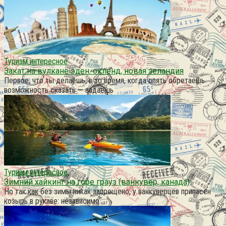
Туризм интересное
Закат на вулкане эден. окленд, новая зеландия
Первое, что ты делаешь, в то время, когда опять обретаешь
возможность сказать — задаёшь
Туризм интересное
Зимний хайкинг на горе грауз (ванкувер, канада)
Но так как без зимы никак запрещено, у ванкуверцев припасен
козырь в рукаве: независимо