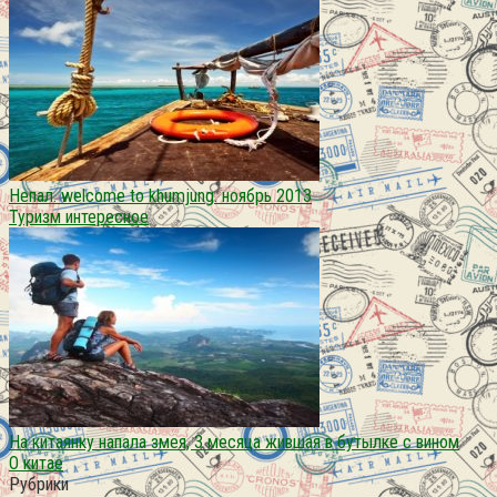
Непал. welcome to khumjung. ноябрь 2013
Туризм интересное
На китаянку напала змея, 3 месяца жившая в бутылке с вином
О китае
Рубрики