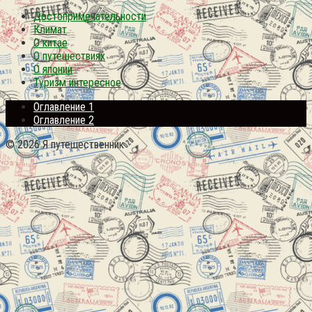
Достопримечательности
Климат
О китае
О путешествиях
О японии
Туризм интересное
Оглавление 1
Оглавление 2
© 2026 Я путешественник