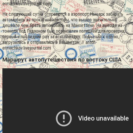
ermachkov.livejournal.com
На следующий сутки отправился а аэропорт Ньюарк забирать
автомобиль из прокатной конторы, что вышло значительно
дешевле чем брать автомобиль на Манхеттене. На выезде из
тоннеля под Гудзоном был остановлен полицией для проверки,
первый и последний раз за всю поездку. Подъехал к отелю,
загрузились и отправились в Вашингтон: // anton-
ermachkov.livejournal.com
Маршрут автопутешествия по востоку США