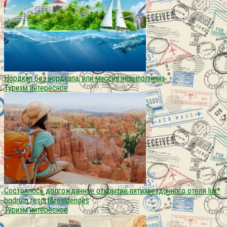
Нордкап без нордкапа, или миссия невыполнима
Туризм интересное
Состоялось долгожданное открытие пятизвездочного отеля lux*
bodrum resort&residences
Туризм интересное