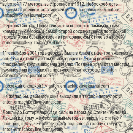
высотой 177 метров, выстроенное в 1912. Небоскрёб есть
первым строением со станцией метро в основании: // anton-
ermachkov.livejournal.com
Церковь Святого Павла считается не просто самым ветхим
храмом Нью-Йорка, а самой старой сохранившейся постройкой
города. Храм был выстроен в григорианском стиле во второй
половине 60-ых годов XVIII века.
11 сентября 2001 года церковь была в близи от центра ужасных
событий и стала пунктом психотерапевтической помощи
спасателей, трудившихся на завалах. Позднее храм стал местом
поминовения погибших на протяжении катастрофы: // anton-
ermachkov.livejournal.com
Прохожий с кошкой:) // anton-ermachkov.livejournal.com
Не желал бы, дабы мои окна выходили в таковой переулок: //
anton-ermachkov.livejournal.com
Дошли до Бэттери парк, где сели на паром до Стейтен Айленда.
Лучший и к тому же бесплатный метод взглянуть на статую
свободы, в случае если нет цели поднялся в голову статуи: //
anton-ermachkov.livejournal.com