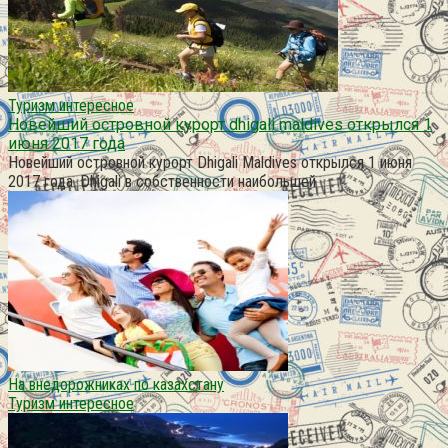
Туризм интересное
Новейший островной курорт dhigali maldives открылся 1
июня 2017 года
Новейший островной курорт Dhigali Maldives открылся 1 июня
2017 года. Dhigali в собственности наибольшей
На внедорожниках по казахстану
Туризм интересное