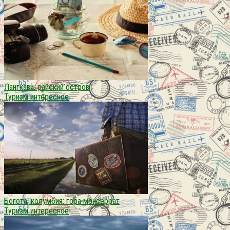
Лангкави. райский остров
Туризм интересное
Богота, колумбия: гора монсеррат
Туризм интересное