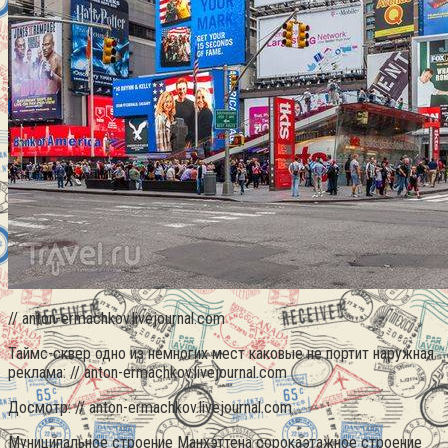
// anton-ermachkov.livejournal.com
Таймс-сквер одно из немногих мест каковые не портит наружная
реклама: // anton-ermachkov.livejournal.com
Досмотр: // anton-ermachkov.livejournal.com
Муниципальное строение Манхэттена сорокаэтажное строение