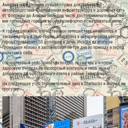
Америка определенно лучшая страна для любителей
автопутешествий. Совершенная инфраструктура и дорожная сеть
от Флориды до Аляски. Большая часть достопримечательностей
вне громадных городов весьма комфортно осматривать с колес.
К годами сложнее, отечественное путешествие начиналось и
заканчивалось в Нью-Йорке, а парковка в историческом центре
города превышает 50 долларов в день.
Исходя из этого на
Громадное яблоко я запланировал по три дня по приезду и перед
вылетом к себе.
Отечественный рейс прилетал поздно, позже мы отстояли
здоровую очередь на паспортный контроль и лишь ночью
добрались до собственного отеля в районе Таймс-сквер.
На следующее утро стремительный ланч в Starbucks и вперед на
прогулку: