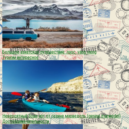
Большое азиатское путешествие: лаос. vang vieng
Туризм интересное
Невероятный боди-арт от гезине марведель (gesine marwedel)
Достопримечательности