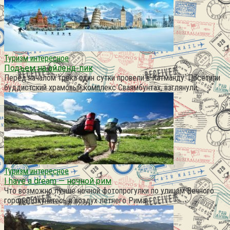
Туризм интересное
Подъем на айленд-пик
Перед началом трека один сутки провели в Катманду. Посетили
буддистский храмовый комплекс Сваямбунтах, взглянули,
Туризм интересное
I have a dream — ночной рим
Что возможно лучше ночной фотопрогулки по улицам Вечного
города? Окунитесь в воздух летнего Рима