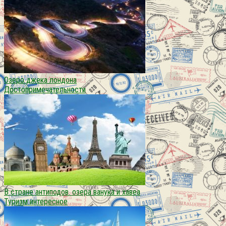
Озеро джека лондона
Достопримечательности
В стране антиподов. озера ванука и хавеа
Туризм интересное