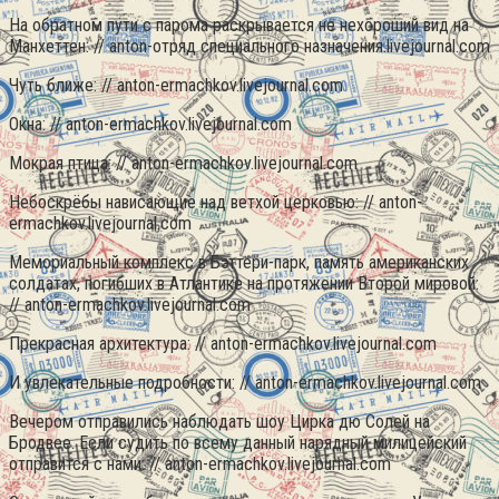
На обратном пути с парома раскрывается не нехороший вид на
Манхеттен: // anton-отряд специального назначения.livejournal.com
Чуть ближе: // anton-ermachkov.livejournal.com
Окна: // anton-ermachkov.livejournal.com
Мокрая птица: // anton-ermachkov.livejournal.com
Небоскрёбы нависающие над ветхой церковью: // anton-
ermachkov.livejournal.com
Мемориальный комплекс в Бэттери-парк, память американских
солдатах, погибших в Атлантике на протяжении Второй мировой:
// anton-ermachkov.livejournal.com
Прекрасная архитектура: // anton-ermachkov.livejournal.com
И увлекательные подробности: // anton-ermachkov.livejournal.com
Вечером отправились наблюдать шоу Цирка дю Солей на
Бродвее. Если судить по всему данный нарядный милицейский
отправится с нами: // anton-ermachkov.livejournal.com