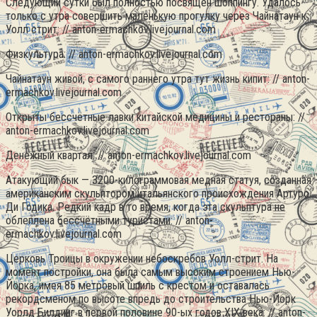
Следующий сутки был полностью посвящен шоппингу. Удалось
только с утра совершить маленькую прогулку через Чайнатаун к
Уолл стрит: // anton-ermachkov.livejournal.com
Физкультура: // anton-ermachkov.livejournal.com
Чайнатаун живой, с самого раннего утра тут жизнь кипит: // anton-
ermachkov.livejournal.com
Открыты бессчётные лавки китайской медицины и рестораны: //
anton-ermachkov.livejournal.com
Денежный квартал: // anton-ermachkov.livejournal.com
Атакующий бык — 3200-килограммовая медная статуя, созданная
американским скульптором итальянского происхождения Артуро
Ди Годика. Редкий кадр в то время, когда эта скульптура не
облеплена бессчётными туристами: // anton-
ermachkov.livejournal.com
Церковь Троицы в окружении небоскребов Уолл-стрит. На
момент постройки, она была самым высоким строением Нью-
Йорка, имея 85 метровый шпиль с крестом и оставалась
рекордсменом по высоте впредь до строительства Нью-Йорк
Уорлд Билдинг в первой половине 90-ых годов XIX века: // anton-