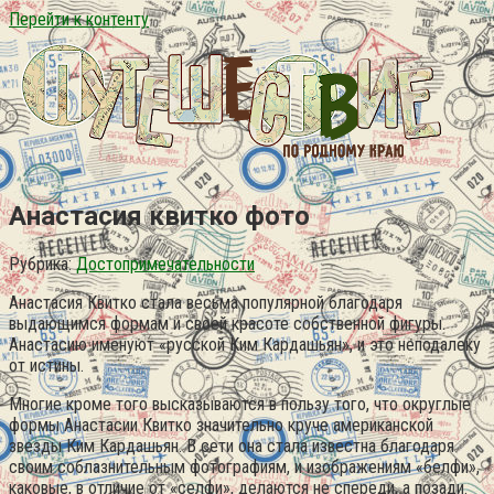
Перейти к контенту
Анастасия квитко фото
Рубрика:
Достопримечательности
Анастасия Квитко стала весьма популярной благодаря
выдающимся формам и своей красоте собственной фигуры.
Анастасию именуют «русской Ким Кардашьян», и это неподалеку
от истины.
Многие кроме того высказываются в пользу того, что округлые
формы Анастасии Квитко значительно круче американской
звезды Ким Кардашьян. В сети она стала известна благодаря
своим соблазнительным фотографиям, и изображениям «белфи»,
каковые, в отличие от «селфи», делаются не спереди, а позади.