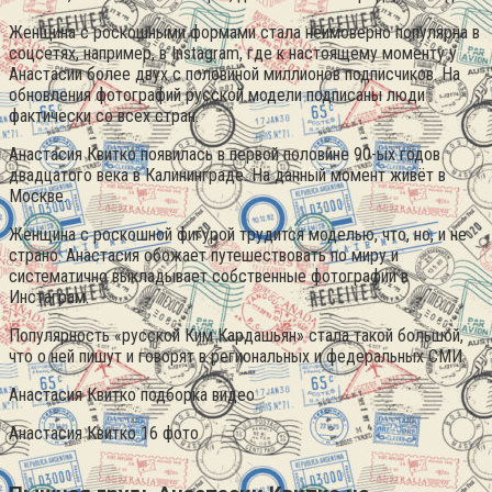
Женщина с роскошными формами стала неимоверно популярна в
соцсетях, например, в Instagram, где к настоящему моменту у
Анастасии более двух с половиной миллионов подписчиков.
На
обновления фотографий русской модели подписаны люди
фактически со всех стран.
Анастасия Квитко появилась в первой половине 90-ых годов
двадцатого века в Калининграде. На данный момент живёт в
Москве.
Женщина с роскошной фигурой трудится моделью, что, но, и не
страно. Анастасия обожает путешествовать по миру и
систематично выкладывает собственные фотографии в
Инстаграм.
Популярность «русской Ким Кардашьян» стала такой большой,
что о ней пишут и говорят в региональных и федеральных СМИ.
Анастасия Квитко подборка видео
Анастасия Квитко 16 фото