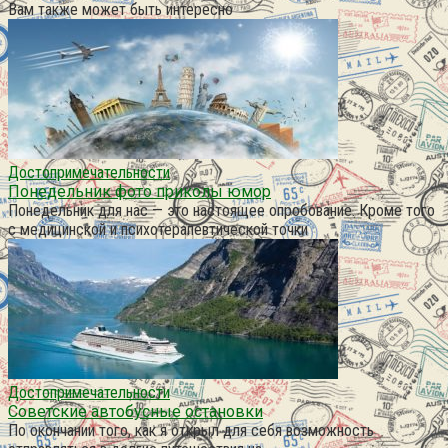
Вам также может быть интересно
Достопримечательности
Понедельник фото приколы юмор
Понедельник для нас — это настоящее опробование. Кроме того
с медицинской и психотерапевтической точки
Достопримечательности
Советские автобусные остановки
По окончании того, как я открыл для себя возможность