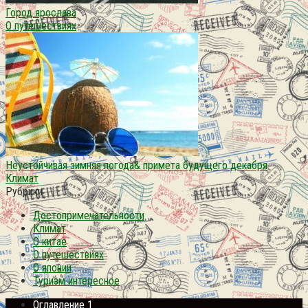
Город ярослава
О путешествиях
Неустойчивая зимняя погода& примета будущего декабря
Климат
Рубрики
Достопримечательности
Климат
О китае
О путешествиях
О японии
Туризм интересное
Оглавление 1