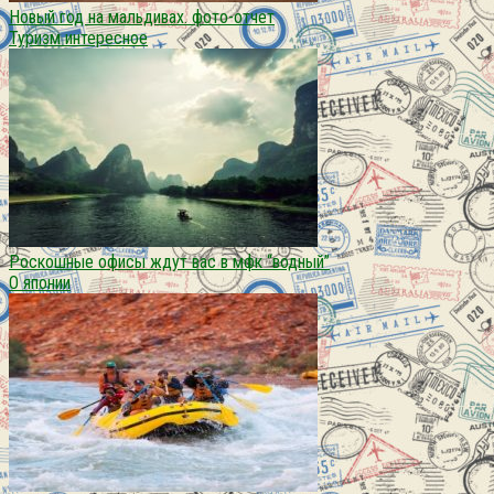
Новый год на мальдивах. фото-отчет
Туризм интересное
Роскошные офисы ждут вас в мфк “водный”
О японии