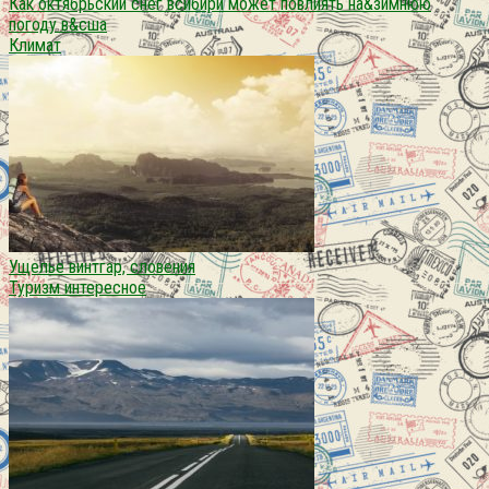
Как октябрьский снег всибири может повлиять на&зимнюю
погоду в&сша
Климат
Ущелье винтгар, словения
Туризм интересное