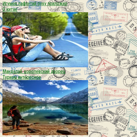
Игумен пафнутий руку приложил
О китае
Мандалай. королевский дворец
Туризм интересное