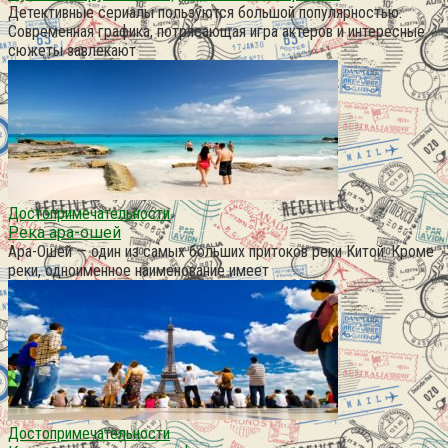
Детективные сериалы пользуются большой популярностью.
Современная графика, потрясающая игра актеров и интересные
сюжеты завлекают
Достопримечательности
Река ара-ошей
Ара-Ошей — один из самых больших притоков реки Китой. Кроме
реки, одноименное наименование имеет
Достопримечательности