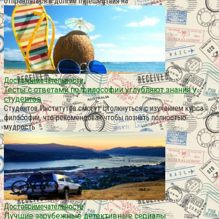
отправляться в долгие путешествия на
Достопримечательности
Тесты с ответами по философии углубляют знания у
студентов
Студентов Институтов смогут столкнуться с изучением курса
философии, что рекомендован чтобы познать полностью
мудрость
Достопримечательности
Лучшие зарубежные детективные сериалы