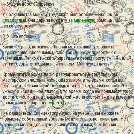
нибудь недорогой презент.
У большинства моих сотрудников был особый мешочек со
сладостями
. Они дарили конфету за
маленькую
помощь либо
легко вечером.
5. Учите японский
Звучит страно, но жизнь в Японии может лишь усложнить
изучение японского языка, либо как минимум привести к с
занятиями. Легко отыскать оправдание своим прогулам: «Я целый
сутки говорю с людьми на японском! Мне нужен паузу».
Кроме этого весьма легко разочароваться в собственном
мастерском владении японским языком, в то время, когда вы
осознаёте, как много не осознаёте из того, что вам говорят. Это
ужасное «срединное плато», в то время, когда вы понимаете уже
достаточно, а идти дальше с такой же лёгкостью уже не имеете
возможность, вправду
существует
.
Не сдавайтесь! Сконцентрируйтесь на учёбе, и вы сможете
повысить собственный уровень медлительно, но правильно. Нет
лучшего места для изучения японского языка, чем Япония.