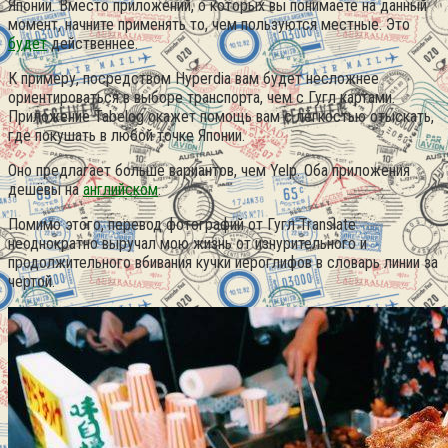
Японии. Вместо приложений, о которых вы понимаете на данный
момент, начните применять то, чем пользуются местные. Это
будет
действеннее.
К примеру, посредством Hyperdia вам будет несложнее
ориентироваться в выборе транспорта, чем с Гугл картами.
Приложение Tabelog окажет помощь вам с лёгкостью отыскать,
где покушать в любой точке Японии.
Оно предлагает больше вариантов, чем Yelp. Оба приложения
дешёвы на
английском
.
Помимо этого, перевод фотографий от Гугл Translate
неоднократно выручал мою жизнь от изнурительного и
продолжительного вбивания кучки иероглифов в словарь линии за
чертой.