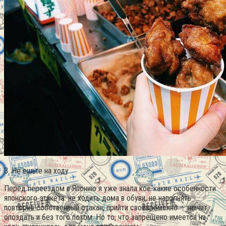
3. Не ешьте на ходу
Перед переездом в Японию я уже знала кое-какие особенности
японского этикета: не ходить дома в обуви, не наполнять
повторно собственный стакан; прийти своевременно – значит
опоздать и без того потом. Но то, что запрещено имеется на