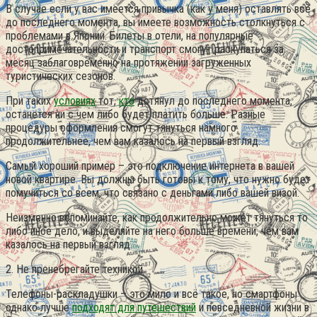
В случае если у вас имеется привычка (как у меня) оставлять всё
до последнего момента, вы имеете возможность столкнуться с
проблемами в Японии. Билеты в отели, на популярные
достопримечательности и транспорт смогут раскупаться за
месяц заблаговременно на протяжении загруженных
туристических сезонов.
При таких
условиях
тот,
кто
дотянул до последнего момента,
останется ни с чем либо будет платить больше. Разные
процедуры оформления смогут тянуться намного
продолжительнее, чем вам казалось на первый взгляд.
Самый хороший пример – это подключение интернета в вашей
новой квартире. Вы должны быть готовы к тому, что нужно будет
помучиться со всем, что связано с деньгами либо вашей визой.
Неизменно вспоминайте, как продолжительно может тянуться то
либо иное дело, и выделяйте на него больше времени, чем вам
казалось на первый взгляд.
2. Не пренебрегайте техникой
Телефоны-раскладушки – это мило и всё такое, но смартфоны
однако лучше
подходят для путешествий
и повседневной жизни в