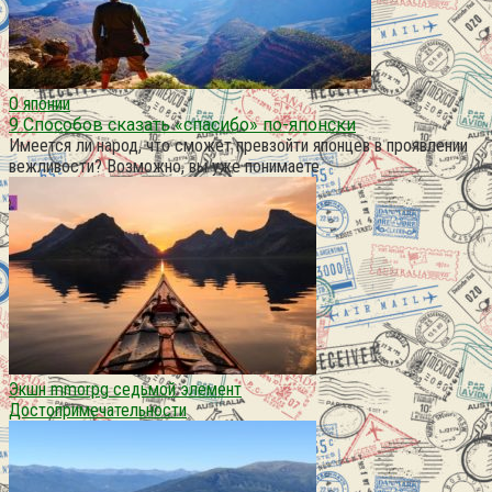
О японии
9 Способов сказать «спасибо» по-японски
Имеется ли народ, что сможет превзойти японцев в проявлении
вежливости? Возможно, вы уже понимаете
Экшн mmorpg седьмой элемент
Достопримечательности