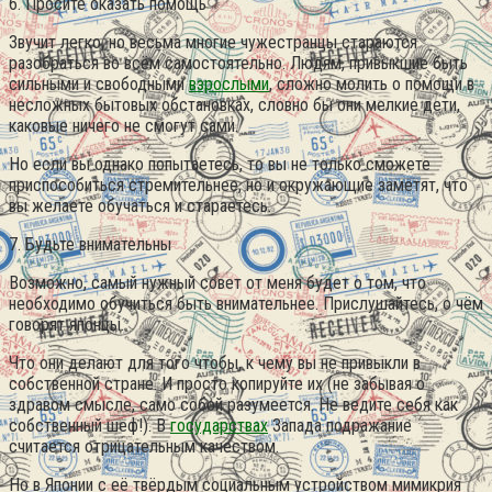
6. Просите оказать помощь
Звучит легко, но весьма многие чужестранцы стараются
разобраться во всём самостоятельно. Людям, привыкшие быть
сильными и свободными
взрослыми
, сложно молить о помощи в
несложных бытовых обстановках, словно бы они мелкие дети,
каковые ничего не смогут сами.
Но если вы однако попытаетесь, то вы не только сможете
приспособиться стремительнее, но и окружающие заметят, что
вы желаете обучаться и стараетесь.
7. Будьте внимательны
Возможно, самый нужный совет от меня будет о том, что
необходимо обучиться быть внимательнее. Прислушайтесь, о чём
говорят японцы.
Что они делают для того чтобы, к чему вы не привыкли в
собственной стране. И просто копируйте их (не забывая о
здравом смысле, само собой разумеется. Не ведите себя как
собственный шеф!). В
государствах
Запада подражание
считается отрицательным качеством.
Но в Японии с её твёрдым социальным устройством мимикрия