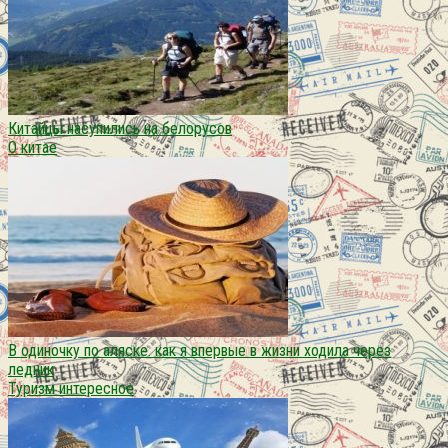
Китайцы насупились на белорусов
О китае
В одиночку по аляске. как я впервые в жизни ходила через
ледник
Туризм интересное