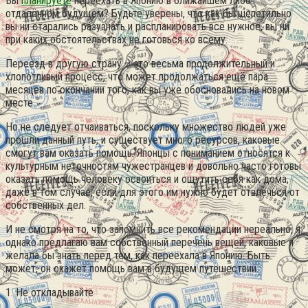
Вы
планируете
переехать в Японию в ближайшем либо
отдалённом будущем? Будьте уверены, что как бы шепетильно
вы ни старались разузнать и распланировать всё нужное, вы ни
при каких обстоятельствах не готовься ко всему.
Переезд в другую страну – это весьма продолжительный и
хлопотливый процесс, что может продолжаться ещё пара
месяцев по окончании того, как вы уже обосновались на новом
месте.
Но не следует отчаиваться, поскольку множество людей уже
прошли данный путь, и существует много ресурсов, каковые
смогут вам оказать помощь. Японцы с пониманием относятся к
культурным неточностям чужестранцев и довольно часто готовы
оказать помощь человеку освоиться и ощутить себя как дома,
даже в том случае, если для этого им нужно будет отвлечься от
собственных дел.
И не смотря на то, что запомнить все рекомендации нереально, я
однако предлагаю вам собственный перечень вещей, каковые я
желала бы знать перед тем, как переехала в Японию. Быть
может, он окажет помощь вам в будущем путешествии.
1. Не откладывайте