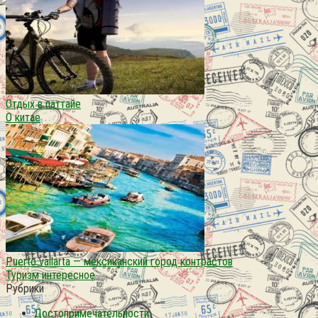
Отдых в паттайе
О китае
Puerto vallarta — мексиканский город контрастов
Туризм интересное
Рубрики
Достопримечательности