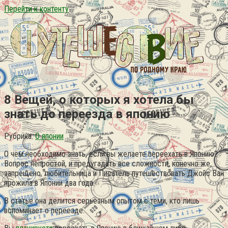
Перейти к контенту
8 Вещей, о которых я хотела бы
знать до переезда в японию
Рубрика:
О японии
О чём необходимо знать, если вы желаете переехать в Японию?
Вопрос непростой, и предугадать все сложности, конечно же,
запрещено. любительница и Писатель путешествовать Джойс Ван
прожила в Японии два года.
В статье она делится серьёзным опытом с теми, кто лишь
вспоминает о переезде.