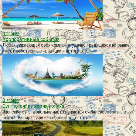
О японии
Корпоративные события
Любая уважающая себя компания, удачно трудящаяся на рынке,
имеет собственные традиции и историю. К
О японии
Суп-потаж из корня лопуха
Японские супы довольно часто являются очень своеобразные
блюда. Выбирая для вас первый рецепт супа,