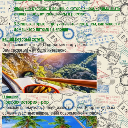
Японцы о русских: 6 вещей, о которых необходимо знать
японцу перед путешествием в россию
3 Вещи, которые надо учитывать перед тем, как завести
домашнего питомца в японии
вещий
который
хотеть
Понравилась статья? Поделиться с друзьями:
Вам также может быть интересно
О японии
Краткая история j-pop
Японская поп-музыка (более известная как J-pop) — одно из
самых известных направлений современной японской