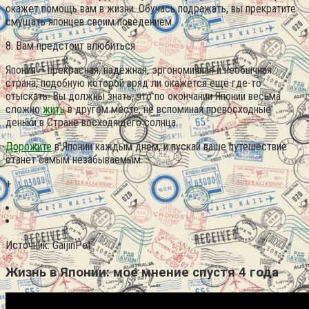
окажет помощь вам в жизни. Обучась подражать, вы прекратите
смущать японцев своим поведением.
8. Вам предстоит влюбиться
Япония – прекрасная, надёжная, эргономичная и необычная
страна, подобную которой вряд ли окажется ещё где-то
отыскать. Вы должны знать, что по окончании Японии весьма
сложно
жить
в другом месте, не вспоминая превосходные
деньки в Стране восходящего солнца.
Дорожите
в Японии каждым днём, и пускай ваше путешествие
станет самым незабываемым.
+
Источник: GaijinPot
Жизнь в Японии: мое мнение спустя 4 года