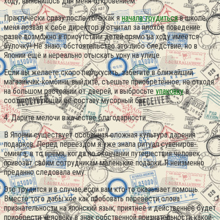
ходу, выяснилось для меня откровением.
Практически сразу после того как я
начала трудиться
в школе,
меня позвал к себе директор и отчитал за плохое поведение:
разве возможно в присутствии детей прямо на ходу имеется
булочку! Не знаю, обстоятельство это либо следствие, но в
Японии ещё и нереально отыскать урну на улице.
Если вы желаете скоро перекусить, забегите в ближайший
магазинчик-комбини, выйдите, съешьте приобретённое, не отходя
на большом растоянии от дверей, и выбросьте
упаковку
в
соответствующий её составу мусорный бак.
4. Дарите мелочи в качестве благодарности
В Японии существует особенная сложная культура дарения
подарков. Перед переездом я уже знала ритуал сувениров-
омиягэ, в то время, когда по окончании путешествия человек
привозит своим сотрудникам маленькие подарки. Я неизменно
преданно следовала ему.
Это трудится и в случае если вам кто-то оказывает помощь.
Вместо того дабы кое как пробовать перевести слова
признательности на японский язык, приятнее и действеннее будет
приобрести человеку в знак собственной признательности какой-