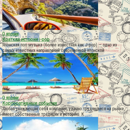
О японии
Краткая история j-pop
Японская поп-музыка (более известная как J-pop) — одно из
самых известных направлений современной японской
О японии
Корпоративные события
Любая уважающая себя компания, удачно трудящаяся на рынке,
имеет собственные традиции и историю. К