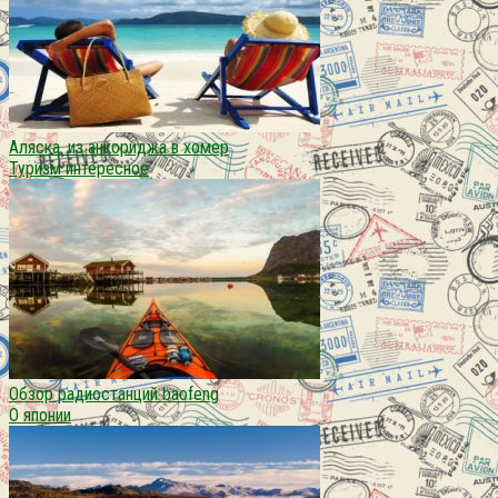
Аляска. из анкориджа в хомер
Туризм интересное
Обзор радиостанций baofeng
О японии