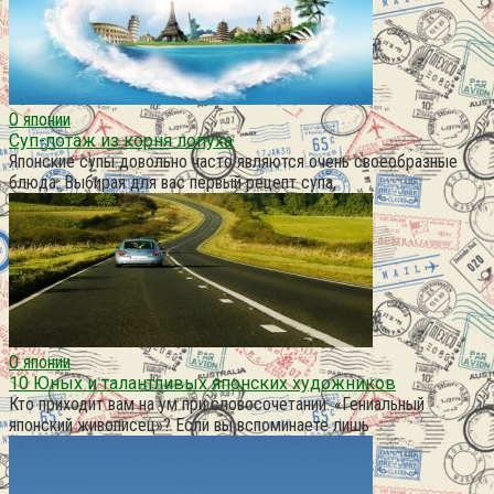
О японии
Суп-потаж из корня лопуха
Японские супы довольно часто являются очень своеобразные
блюда. Выбирая для вас первый рецепт супа,
О японии
10 Юных и талантливых японских художников
Кто приходит вам на ум при словосочетании: «Гениальный
японский живописец»? Если вы вспоминаете лишь