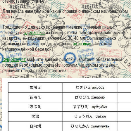
отечественной статье.
Для начала наведём кое-какие справки о японском национальном
напитке.
Традиционно для сакэ применяют мелкие глиняные пиалы ?
сакадзуки,
сделанные
из глины, стекла либо дерева либо мелкие
квадратные «кадушки» емкостью 30-40 мл.
Выпивают сакэ
мелкими глотками, продолжительно
потягивая
напиток за
непринуждённой беседой.
Существует
миф, что данный рисовый напиток в обязательном
порядке необходимо подавать горячим. На самом же деле,
различают пара степеней нагрева.