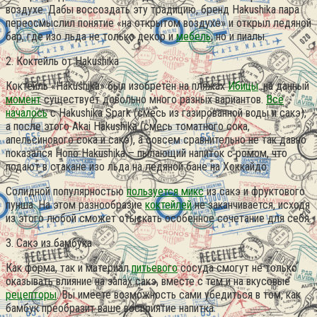
воздухе. Дабы воссоздать эту традицию, бренд Hakushika пара
переосмыслил понятие «на открытом воздухе» и открыл ледяной
бар, где изо льда не только декор и
мебель
, но и пиалы.
2. Коктейль от Hakushika
Коктейль «Hakushika» был изобретён на пляжах
Ибицы
. на данный
момент
существует довольно много разных вариантов.
Всё
началось
с Hakushika Spark (смесь из газированной воды и сакэ),
а после этого Akai Hakushika (смесь томатного сока,
апельсинового сока и сакэ), а совсем сравнительно не так давно
показался Hono Hakushika – пылающий напиток с ромом, что
подают в стакане изо льда на ледяной бане на Хоккайдо.
Солидной популярностью
пользуется микс
из сакэ и фруктового
пунша. На этом разнообразие
коктейлей
не заканчивается, исходя
из этого любой сможет отыскать особенное сочетание для себя.
3. Сакэ из бамбука
Как форма, так и материал
питьевого
сосуда смогут не только
оказывать влияние на запах сакэ, вместе с тем и на вкусовые
рецепторы
. Вы имеете возможность сами убедиться в том, как
бамбук преобразит ваше восприятие напитка.