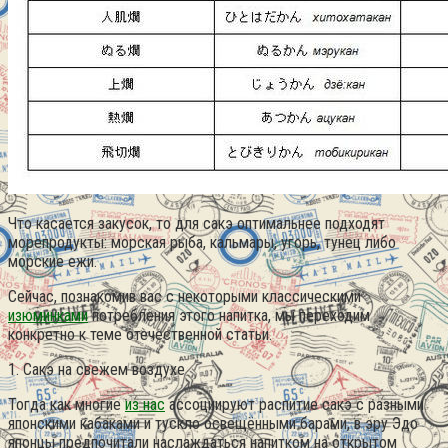
Что касается закусок, то для сакэ оптимальнее подходят
морепродукты: морская рыба, кальмары, угорь, тунец либо
морские ежи.
Сейчас, познакомив вас с некоторыми классическими
изюминками
потребления этого напитка, мы переходим
конкретно к теме отечественной статьи.
1. Сакэ на свежем воздухе
Тогда как многие
из нас
ассоциируют распитие сакэ с разными
японскими кабаками и тускло освещёнными барами, в эру Эдо
японцы предпочитали наслаждаться напитком на открытом