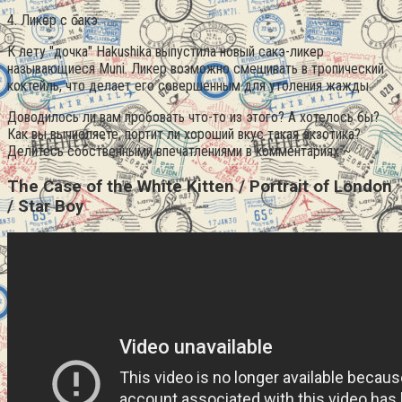
4. Ликер с сакэ
К лету "дочка" Hakushika выпустила новый сакэ-ликер
называющиеся Muni. Ликер возможно смешивать в тропический
коктейль, что делает его совершенным для утоления жажды.
Доводилось ли вам пробовать что-то из этого? А хотелось бы?
Как вы вычисляете, портит ли хороший вкус такая экзотика?
Делитесь собственными впечатлениями в комментариях ~
The Case of the White Kitten / Portrait of London
/ Star Boy