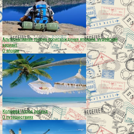
Альтернативная теория происхождения японцев. иудейский
вариант
О японии
Коломна: город легенд
О путешествиях