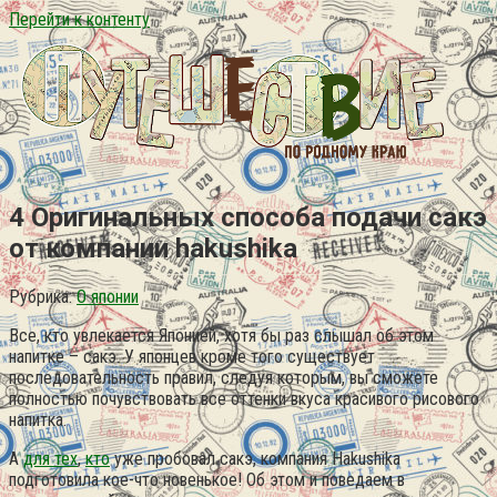
Перейти к контенту
4 Оригинальных способа подачи сакэ
от компании hakushika
Рубрика:
О японии
Все, кто увлекается Японией, хотя бы раз слышал об этом
напитке – сакэ. У японцев кроме того существует
последовательность правил, следуя которым, вы сможете
полностью почувствовать все оттенки вкуса красивого рисового
напитка.
А
для тех
,
кто
уже пробовал сакэ, компания Hakushika
подготовила кое-что новенькое! Об этом и поведаем в