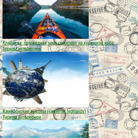
Клайпеда: заповедная зона смилтене на куршской косе
Туризм интересное
Камеронские высоты (cаmeron highlands)
Туризм интересное