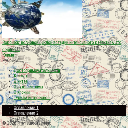
Воронеж: волновой циклон встадии интенсивного развития& это
серьезно
Климат
Рубрики
Достопримечательности
Климат
О китае
О путешествиях
О японии
Туризм интересное
Оглавление 1
Оглавление 2
© 2026 Я путешественник