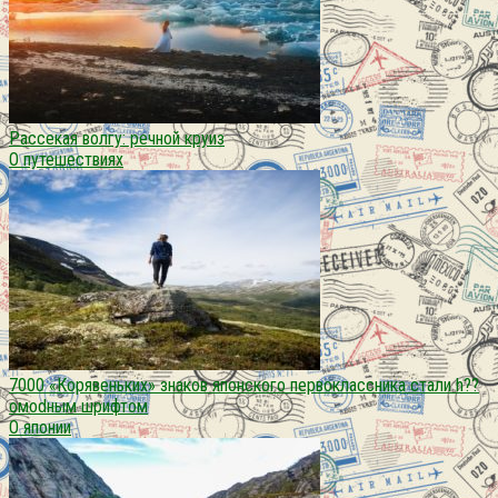
Рассекая волгу: речной круиз
О путешествиях
7000 «Корявеньких» знаков японского первоклассника стали h??
oмodным шрифтом
О японии