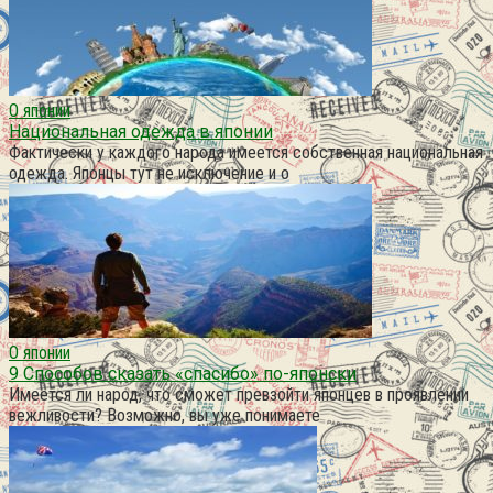
О японии
Национальная одежда в японии
Фактически у каждого народа имеется собственная национальная
одежда. Японцы тут не исключение и о
О японии
9 Способов сказать «спасибо» по-японски
Имеется ли народ, что сможет превзойти японцев в проявлении
вежливости? Возможно, вы уже понимаете