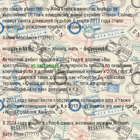
Но самую известность Анна взяла в качестве певицы за
выполнение ОСТов к известному аниме-сериалу «Нана». Сейчас
певица занята домашней судьбой: 6 марта 2017 года стало
известно о рождении третьего ребёнка.
Хаями Мокомити (??????)
модель и Актёр. Папа — японец, мать – филиппинка.
Актёрский дебют прошёл в 2002 году в дораме «Вы
арестованы»,
но настоящая
популярность пришла по окончании
ключевой роли в дораме «Совершенный юноша» в 2008 году. А
ещё он снялся в таких дорамах, как: «Гокусэн 2», «Шоковая
терапия», «Юноша из электрички», «С пяти до девяти»,
«Токийские «а ну как» девушки» и т.д.
В 2011 году начал вести собственное кулинарное шоу а также
выпустил кулинарную книгу. А в 2013 году взял за эту книгу приз
«World Cookbook Awards».
В 2014 году вошёл в «Топ-6 самых желанных мужчин Японии».
Като Роза (?????)