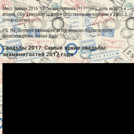
Мисс Япония 2016 – Ёсикава Приянка (?? ????? ), дочь индуса и
японки. Обе девушки гордятся собственными корнями и дают
отпор критике.
P.S. На обложке размещен актёр японско-бразильского
происхождения, Фабио Идэ.
Свадьбы 2017: Самые яркие свадьбы
знаменитостей 2017 года