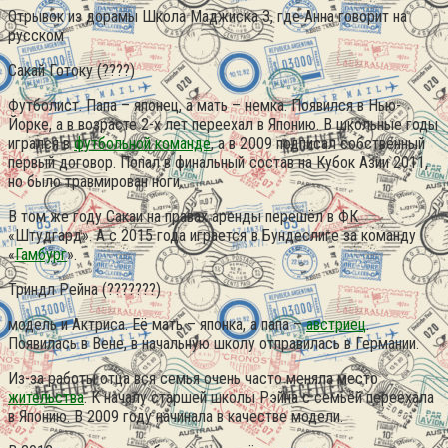
Отрывок из дорамы Школа Маджиска 3, где Анна говорит на
русском
Сакай Готоку (????)
Футболист. Папа – японец, а мать – немка. Появился в Нью-
Йорке, а в возрасте 2-х лет переехал в Японию. В школьные годы
игрался в
футбольной команде
, а в 2009 подписал собственный
первый договор. Попал в финальный состав на Кубок Азии 2011,
но было травмирован ноги.
В том же году Сакаи на правах аренды перешёл в ФК
«Штудгард». А с 2015 года играется в Бундеслиге за команду
«
Гамбург
».
Триндл Рейна (???????)
модель и Актриса. Её мать – японка, а папа –
австриец
.
Появилась в Вене, в начальную школу отправилась в Германии.
Из-за работы отца вся семья очень часто меняла место
жительства
. К началу старшей школы Рэйна с семьёй переехала
в Японию. В 2009 году начинала в качестве модели.