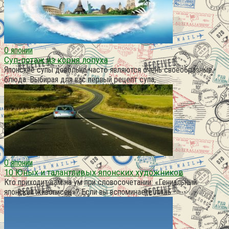
О японии
Суп-потаж из корня лопуха
Японские супы довольно часто являются очень своеобразные
блюда. Выбирая для вас первый рецепт супа,
О японии
10 Юных и талантливых японских художников
Кто приходит вам на ум при словосочетании: «Гениальный
японский живописец»? Если вы вспоминаете лишь