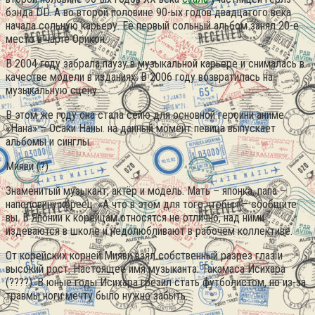
бэнда DD. А во второй половине 90-ых годов двадцатого века
начала сольную карьеру. Её первый сольный альбом занял 20-е
место в чарте Орикон.
В 2004 году забрала паузу в музыкальной карьере и снималась в
качестве модели в изданиях. В 2006 году возвратилась на
музыкальную сцену.
В этом же году она стала сейю для основной героини аниме
«Нана» – Осаки Наны. на данный момент певица выпускает
альбомы и синглы.
Мияви (?)
Знаменитый музыкант, актёр и модель. Мать – японка, папа –
наполовину кореец. «А что в этом для того чтобы» – сообщите
вы. В Японии к корейцам относятся не отлично, над ними
издеваются в школе и недолюбливают в рабочем коллективе.
От корейских корней Мияви взял собственный разрез глаз и
высокий рост. Настоящее имя музыканта: Такамаса Исихара
(????). В юные годы Исихара грезил стать футболистом, но из-за
травмы ноги мечту было нужно забыть.