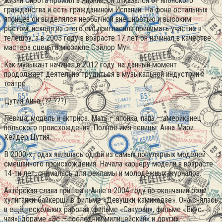
жизни Сирота прожил в Японии, он отказался от японского
гражданства и есть гражданином Испании. На фоне остальных
японцев он выделялся необычной внешностью и высоким
ростом, исходя из этого его пригласили принимать участие в
телешоу, а в 2003 году в возрасте 17 лет он начинал в качестве
мастера сцены в мюзикле Сэйлор Мун.
Как музыкант начинал в 2012 году. на данный момент
продолжает деятельно трудиться в музыкальной индустрии и
театре.
Цутия Анна (?? ???)
Певица, модель и актриса. Мать – японка, папа – американец
польского происхождения. Полное имя певицы: Анна Мари
Хейдер Цутия.
В 2000-х годах являлась одной из самых популярных моделей
смешанного происхождения. Начала карьеру модели в возрасте
14-ти лет, снималась для рекламы и молодёжных журналов.
Актёрская слава пришла к Анне в 2004 году по окончании роли
хулиганки-байкерши в фильме «Девушки-камикадзе». Она снялась
в ещё нескольких работах: фильме «Сакуран», фильме «Вкус
чая», дораме «Эс – последний милицейский» и других.