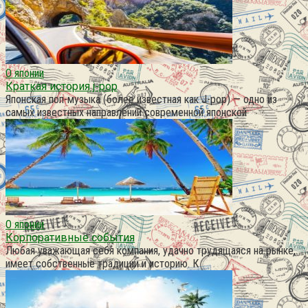
О японии
Краткая история j-pop
Японская поп-музыка (более известная как J-pop) — одно из
самых известных направлений современной японской
О японии
Корпоративные события
Любая уважающая себя компания, удачно трудящаяся на рынке,
имеет собственные традиции и историю. К