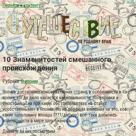
Перейти к контенту
10 Знаменитостей смешанного
происхождения
Рубрика:
О японии
Япония достаточно консервативная страна, в особенности в то
время, когда дело касается национальности. полукровки и
Иностранцы ни при каких обстоятельствах не станут
«собственными» в Японии. Но не обращая внимания на это, кое-
какие наполовину японцы (???/дабуру) всё-таки добились
популярности в мире шоу-бизнеса.
Давайте на них посмотрим.