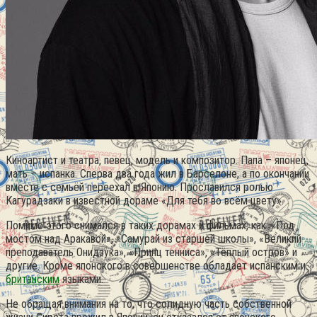
Киноартист и театра, певец, модель и композитор. Папа – японец,
мать – испанка. Сперва два года жил в Барселоне, а по окончании
вместе с семьёй переехал в Японию.
Прославился ролью
Кагурадзаки в известной дораме «Для тебя во всём цвету».
Помимо этого снимался в таких дорамах и фильмах, как: «Под
мостом над Аракавой», «Самурай из старшей школы», «Великий
преподаватель Онидзука», «Принц тенниса», «Тёплый остров» и
другие. Кроме японского в совершенстве обладает испанским и
британским
языками.
Не обращая внимания на то, что солидную часть собственной