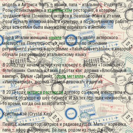
модель и Актриса. Мать – японка, папа – итальянец. Родители
Розы познакомились в
итальянском
ресторане, в котором
трудился папа. Появилась актриса в Неаполе. Живя в Италии,
Роза изучала японский язык и культуру, а по окончании по работе
отца вся семья была вынуждена переехать в Японию.
Ещё в Италии женщина
начала
посещать школу актёрского
мастерства. Популярность к ней пришла по окончании
регулярного участия в программе «Italian Conversation», в которой
обучали разговорному итальянскому языку.
В 2005 году начала актёрскую карьеру с фильма «Токийская
телебашня». Снялась в таких работах как: дорама «Влюблённый
вампир», фильм «Детройт,
город металла
», дорама
«Императрица», дорама «О! моя девочка!» и другие.
В 2013 году
актриса расторгла
договор со своим агентством и
заявила об уходе из шоу-бизнеса. И до тех пор пока неизвестно, в
то время, когда она возвратится.
Кристал Кэй (Crystal Kay)
Певица, композитор, актриса и радиоведущая. Мать – кореянка,
папа – афро-американец. Её папа, родом из Нью-Джерси,