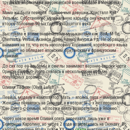
трудился моряком на американской военной базе в Йокосука.
Мама же была певицей. Полное имя девушки: Кристалл Кэй
Уильямс. Собственную музыкальную карьеру она начала во
второй половине 90-ых годов двадцатого века.
Выступала с этими знаменитыми музыкантами как: BoA, M-flo,
Chemistry, Verbal, Аканиси Дзин, Намиэ Амуро и т.д. Не обращая
внимания на то, что есть наполовину кореянкой, корейского языка
не знает, но обладает японским, британским и французским
языками.
До сих пор её альбомы и синглы занимают верхние строки чарта
Орикон. Помимо этого снялась в нескольких не весьма
популярных дорамах.
Оливия Лафкин (Olivia Lufkin)
Певица, модель и композитор. Мать – японка, папа – американец.
Женщина появилась на Окинаве, а в возрасте 3-х лет переехала в
Сан-Диего с семьей, но позже опять возвратилась в Японию.
Через некое время Оливия опять переехала, лишь уже в
Северную Каролину, но через 2 года возвратилась на Окинаву. Во
второй половине 90-ых годов XX века
стала
участницей гёрлз-