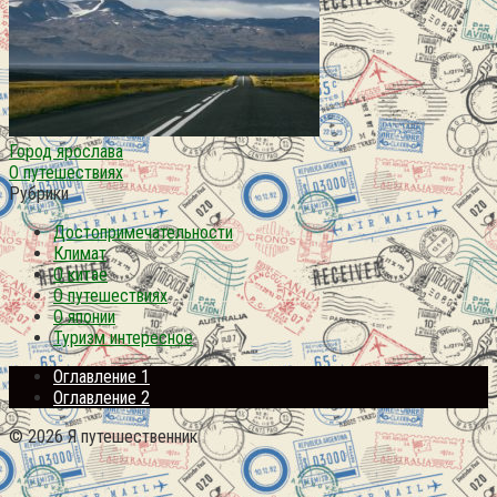
Город ярослава
О путешествиях
Рубрики
Достопримечательности
Климат
О китае
О путешествиях
О японии
Туризм интересное
Оглавление 1
Оглавление 2
© 2026 Я путешественник