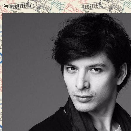
Сирота Ю (???)