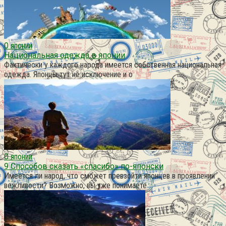
О японии
Национальная одежда в японии
Фактически у каждого народа имеется собственная национальная
одежда. Японцы тут не исключение и о
О японии
9 Способов сказать «спасибо» по-японски
Имеется ли народ, что сможет превзойти японцев в проявлении
вежливости? Возможно, вы уже понимаете