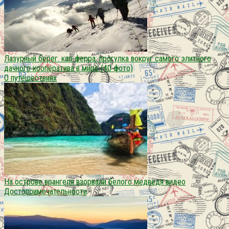
Лазурный берег. кап-ферра: прогулка вокруг самого элитного
дачного кооператива в мире (40 фото)
О путешествиях
На острове врангеля взорвали белого медведя видео
Достопримечательности