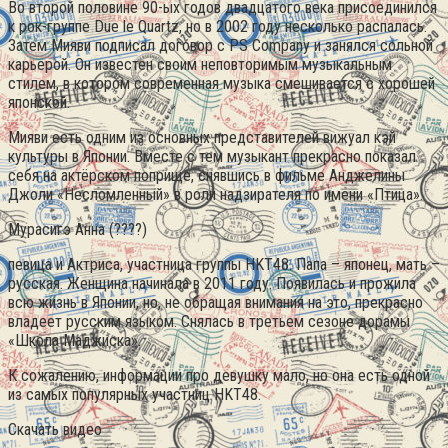
Во второй половине 90-ых годов двадцатого века присоединился
к рок-группе Due le Quartz, но в 2002 году несколько распалась.
Затем Мияви подписал договор с PS Company и занялся сольной
карьерой. Он известен своим неповторимым музыкальным
стилем, в котором современная музыка смешивается с хорошей
японской.
Мияви есть одним из основных представителей вижуал кэй
культуры в Японии. Вместе с тем музыкант прекрасно показал
себя на актёрском поприще, снявшись в фильме Анджелины
Джоли «Несломленный» в роли надзирателя по имени «Птица».
Мурасигэ Анна (????)
певица и Актриса, участница группы HKT48. Папа – японец, мать –
русская. Женщина начинала в 2011 году. Появилась и прожила
всю жизнь в Японии, но, не обращая внимания на это, прекрасно
владеет русским языком. Снялась в третьем сезоне дорамы
«Школа Маджиска».
К сожалению, информации про девушку мало, но она есть одной
из самых популярных участниц HKT48.
Скачать видео