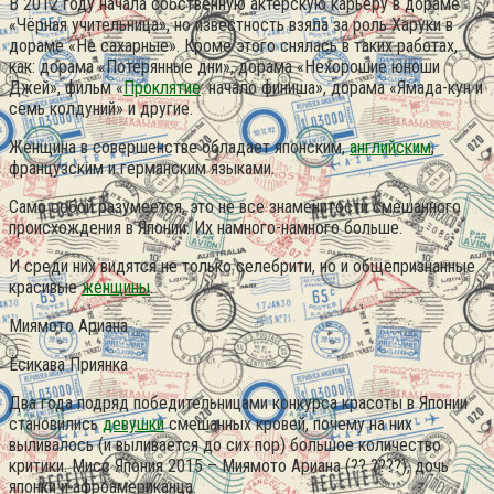
В 2012 году начала собственную актёрскую карьеру в дораме
«Чёрная учительница», но известность взяла за роль Харуки в
дораме «Не сахарные». Кроме этого снялась в таких работах,
как: дорама «Потерянные дни», дорама «Нехорошие юноши
Джей», фильм «
Проклятие
: начало финиша», дорама «Ямада-кун и
семь колдуний» и другие.
Женщина в совершенстве обладает японским,
английским
,
французским и германским языками.
Само собой разумеется, это не все знаменитости смешанного
происхождения в Японии. Их намного-намного больше.
И среди них видятся не только селебрити, но и общепризнанные
красивые
женщины
.
Миямото Ариана
Ёсикава Приянка
Два года подряд победительницами конкурса красоты в Японии
становились
девушки
смешанных кровей, почему на них
выливалось (и выливается до сих пор) большое количество
критики. Мисс Япония 2015 – Миямото Ариана (?? ????), дочь
японки и афроамериканца.