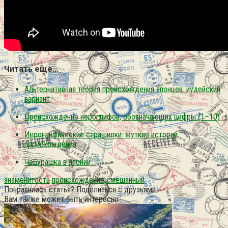
Читать еще…
Альтернативная теория происхождения японцев. иудейский
вариант
Происхождение иероглифов, обозначающих цифры (1–10)
Иероглифические страшилки: жуткие истории
происхождения
Чебурашка в японии
знаменитость
происхождение
смешанный
Понравилась статья? Поделиться с друзьями:
Вам также может быть интересно