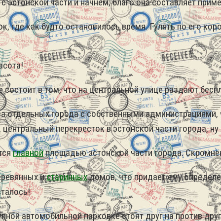
с эстонской части и начнем, благо она составляет приме
к, где как будто остановилось время. Гулять по его к
асота!
 состоит в том, что на центральной улице раздают бес
ва отдельных города с собственными администрациями, ч
, центральный перекресток в эстонской части города, ну
ется
главной
площадью эстонской части города. Скромнен
еревянных и
старинных
домов, что придает ему определе
сталось!
упной автомобильной парковке стоят друг на против друг