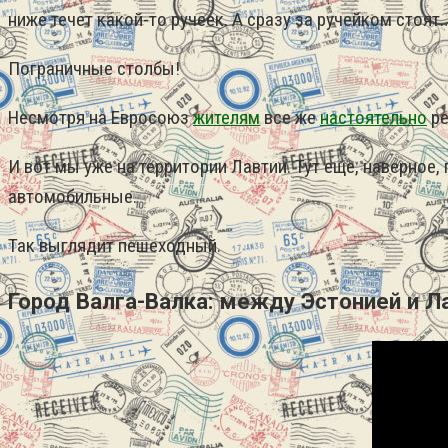
ниже течет какой-то ручеек. А сразу за ручейком стоят
Пограничные столбы!
Несмотря на Евросоюз
жителям
все же
настоятельно
ре
И вот мы уже на территории Лавтии. Тут еще, наверное
автомобильные.
Так выглядит пешеходный.
Город Валга-Валка: между Эстонией и Л