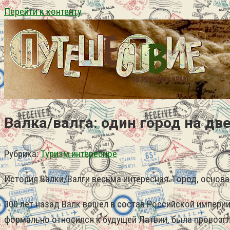
Перейти к контенту
Валка/валга: один город на дв
Рубрика:
Туризм интересное
История Валки/Валги весьма интересная. Город, основа
300 лет назад Валк вошел в состав Российской импери
формально относился к будущей Латвии, была провозгл