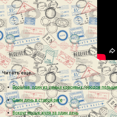
Читать еще…
Вроцлав. один из самых красивых городов польши
Один день в старой риге
Вокруг иссык-куля за один день