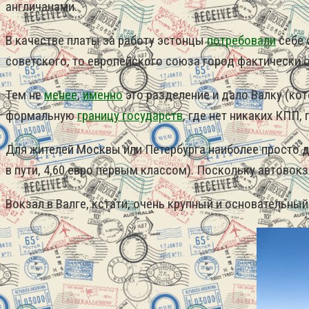
англичанами.
В качестве платы за работу эстонцы
потребовали
себе 
советского, то европейского союза город фактически 
Тем не
менее
,
именно
это разделение и дало Валку (ко
формальную
границу государств
, где нет никаких КПП,
Для жителей Москвы или Петербурга наиболее просто доб
в пути, 4,60 евро первым классом). Поскольку автовокз
Вокзал в Валге, кстати, очень крупный и основательны