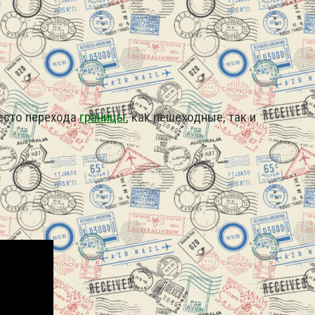
место перехода
границы
, как пешеходные, так и