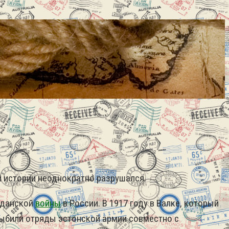
ей истории неоднократно разрушался.
ажданской
войны
в России. В 1917 году в Валке, который
выбили отряды эстонской армии совместно с