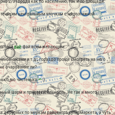
рно 2/3 города как по населению, так и по площади.
оротеньким центральным улочкам с малоэтажной
платный
вай
-фай всем желающим
иновниками и т.д., гораздо проще смотреть на него
 не очарование ли?
ько, но чистенько
нный шарм и привлекательность. Не так и много
а 2 крупных по меркам райцентра супермаркета, а чуть