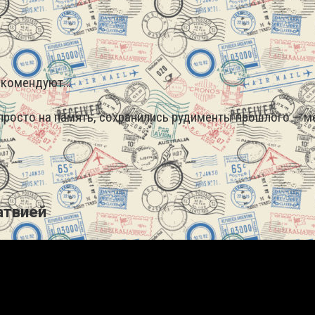
…
комендуют…
, просто на память, сохранились рудименты прошлого — 
атвией