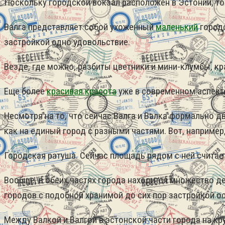
Поскольку городской вокзал расположен в Эстонии, то 
Валга представляет собой ухоженный
маленький
городо
застройкой одно удовольствие.
Везде, где можно, разбиты цветники и мини-клумбы, кр
Еще более
красивая красота
уже в современном аспекте
Несмотря на то, что сейчас Валга и Валка формально д
как на единый город с разными частями. Вот, например
Городская ратуша. Сейчас площадь рядом с ней счита
Вообще, в обеих частях города находится множество д
городов с подобной хранимой до сих пор застройкой о
Между Валкой и Валгой в эстонской части города на кр