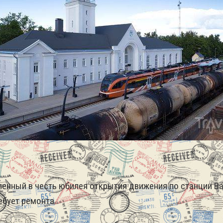
ленный в честь юбилея открытия движения по станции Ва
ебует ремонта