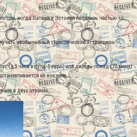
 потом, когда Латвия и Эстония являлись частью то
олучить необычайный туристический аттракцион —
 (1,5 часа в пути, 5 евро) или дизель-поезд (70 минут
останавливается на вокзале.
енно в двух странах.