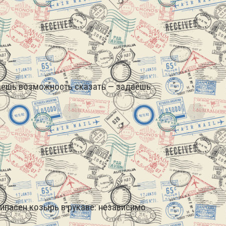
етаешь возможность сказать — задаёшь
рипасен козырь в рукаве: независимо