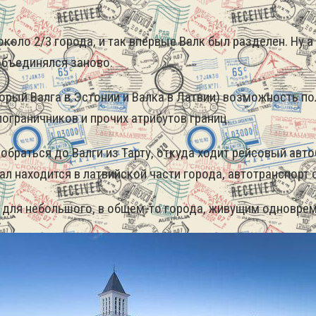
около 2/3 города, и так впервые Валк был разделен.
Ну а
объединялся заново.
торый Валга в Эстонии и Валка в Латвии) возможность п
 пограничников и прочих атрибутов границ.
раться до Валги из Тарту, откуда ходит рейсовый автобус
ал находится в латвийской части города, автотранспорт 
й для небольшого, в общем-то города, живущим одноврем