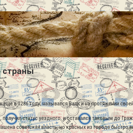
е страны
н еще в 1286 году, назывался Валк и на протяжении сво
и, получил статус уездного, и оставался таковым до Гр
ашена советская власть, но красных из города быстро 