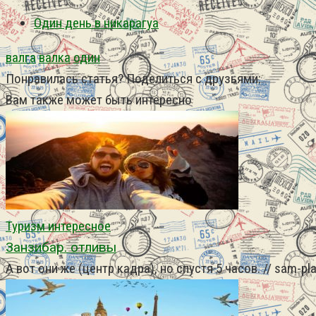
Один день в никарагуа
валга
валка
один
Понравилась статья? Поделиться с друзьями:
Вам также может быть интересно
Туризм интересное
Занзибар. отливы
А вот они же (центр кадра), но спустя 5 часов. // sam-pl