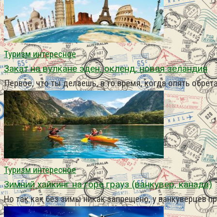
Туризм интересное
Закат на вулкане эден. окленд, новая зеландия
Первое, что ты делаешь, в то время, когда опять обр
Туризм интересное
Зимний хайкинг на горе грауз (ванкувер, канада)
Но так как без зимы никак запрещено, у ванкуверцев п