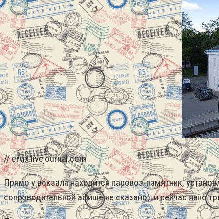
// ervix.livejournal.com
Прямо у вокзала находится паровоз-памятник, установ
сопроводительной афише не сказано), и сейчас явно тр