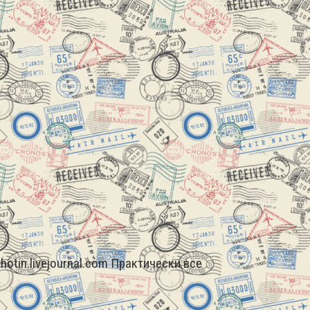
ahotin.livejournal.com Практически все