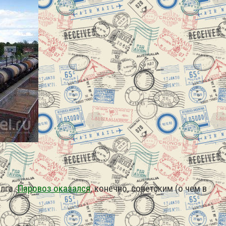
лга.
Паровоз оказался
, конечно, советским (о чем в