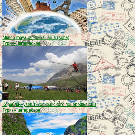
Mundo maya. мексика. коба (coba)
Туризм интересное
Корабли-музеи тихоокеанского побережья сша
Туризм интересное