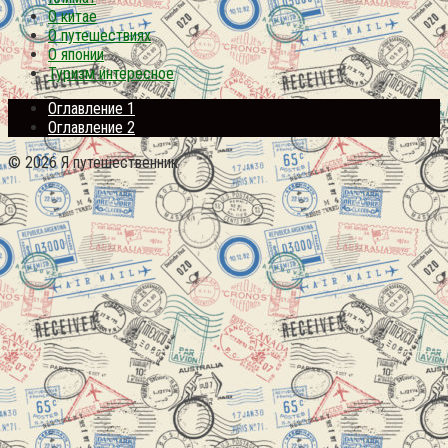
О китае
О путешествиях
О японии
Туризм интересное
Оглавление 1
Оглавление 2
© 2026 Я путешественник