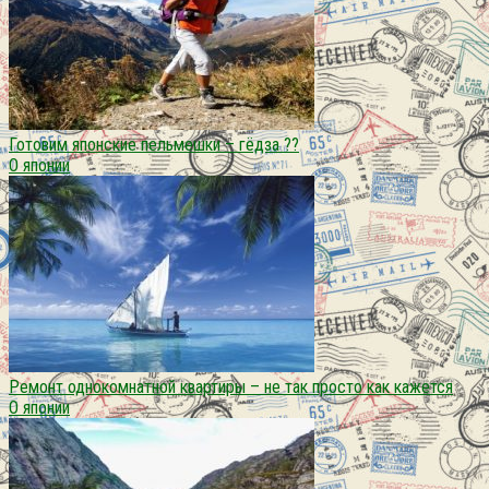
Готовим японские пельмешки – гёдза ??
О японии
Ремонт однокомнатной квартиры – не так просто как кажется
О японии