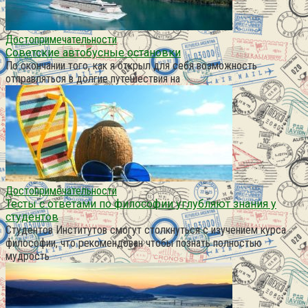
Достопримечательности
Советские автобусные остановки
По окончании того, как я открыл для себя возможность
отправляться в долгие путешествия на
Достопримечательности
Тесты с ответами по философии углубляют знания у
студентов
Студентов Институтов смогут столкнуться с изучением курса
философии, что рекомендован чтобы познать полностью
мудрость