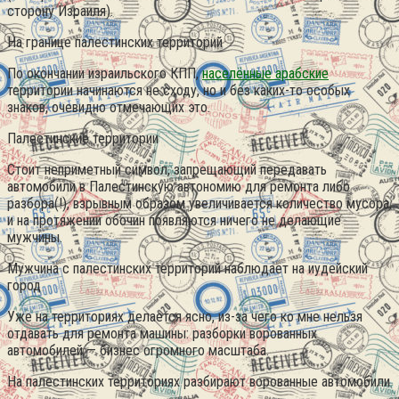
сторону Израиля).
На границе палестинских территорий
По окончании израильского КПП,
населённые арабские
территории начинаются не сходу, но и без каких-то особых
знаков, очевидно отмечающих это.
Палестинские территории
Стоит неприметный символ, запрещающий передавать
автомобили в Палестинскую автономию для ремонта либо
разбора(!), взрывным образом увеличивается количество мусора,
и на протяжении обочин появляются ничего не делающие
мужчины.
Мужчина с палестинских территорий наблюдает на иудейский
город
Уже на территориях делается ясно, из-за чего ко мне нельзя
отдавать для ремонта машины: разборки ворованных
автомобилей — бизнес огромного масштаба.
На палестинских территориях разбирают ворованные автомобили