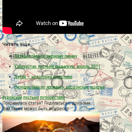
Читать еще…
Путешествие по мирному ливану
Узбекистан. пустыня кызылкум. апрель 2011
Дубай — недогород в пустыне
Путешествие по провансу. вердонское ущелье
иудейский
пустыня
путешествие
Понравилась статья? Поделиться с друзьями:
Вам также может быть интересно