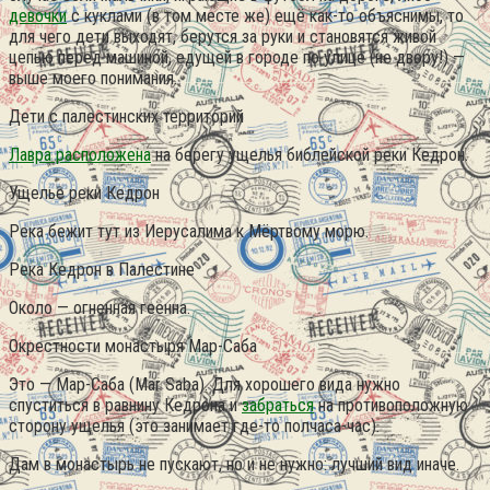
девочки
с куклами (в том месте же) ещё как-то объяснимы, то
для чего дети выходят, берутся за руки и становятся живой
цепью перед машиной, едущей в городе по улице (не двору!) —
выше моего понимания.
Дети с палестинских территорий
Лавра расположена
на берегу ущелья библейской реки Кедрон.
Ущелье реки Кедрон
Река бежит тут из Иерусалима к Мёртвому морю.
Река Кедрон в Палестине
Около — огненная геенна.
Окрестности монастыря Мар-Саба
Это — Мар-Саба (Mar Saba). Для хорошего вида нужно
спуститься в равнину Кедрона и
забраться
на противоположную
сторону ущелья (это занимает где-то полчаса-час).
Дам в монастырь не пускают, но и не нужно: лучший вид иначе.