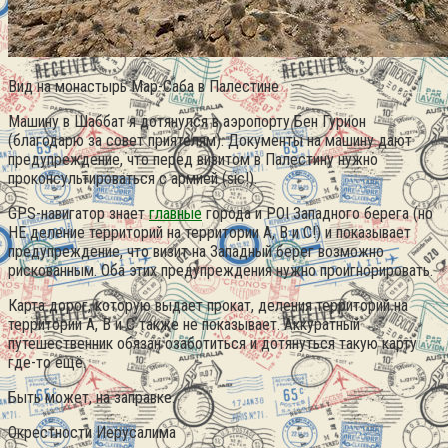
Вид на монастырь Мар-Саба в Палестине
Машину в Шаббат я дотянулся в аэропорту Бен Гурион
(благодарю за совет приятелям). Документы на машину дают
предупреждение, что перед визитом в Палестину нужно
проконсультироваться с армией (sic!).
GPS-навигатор знает
главные
города и POI Западного берега (но
НЕ деление территорий на территории A, B и С!) и показывает
предупреждение, что визит на Западный берег возможно
рискованным. Оба этих предупреждения нужно проигнорировать.
Карта дорог, которую выдает прокат, деления территорий на
территории A, B и С также не показывает. Аккуратный
путешественник обязан озаботиться и дотянуться такую карту
где-то ещё.
Быть может, на заправке.
Окрестности Иерусалима