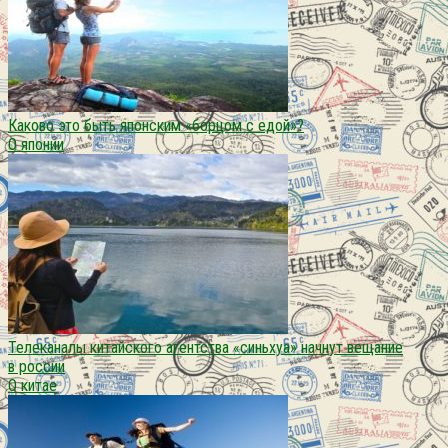
Каково это быть японским «борцом с едой»?
О японии
Телеканалы китайского агентства «синьхуа» начнут вещание
в россии
О китае