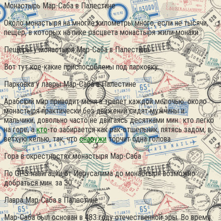
Монастырь Мар-Саба в Палестине
Около монастыря на многие километры много, если не тысячи,
пещер, в которых на пике расцвета монастыря жили монахи.
Пещеры у монастыря Мар-Саба в Палестине
Вот тут кое-какие приспособлены под парковку.
Парковка у лавры Мар-Саба в Палестине
Арабский мир приводит меня в трепет каждой мелочью: около
монастыря практически без движений сидят мужчины и
мальчики, довольно часто не двигаясь десятками мин.: кто легко
на горе, а
кто
-то забирается как рак-отшельник, пятясь задом, в
ветхую келью, так, что
снаружи
торчит одна голова.
Гора в окрестностях монастыря Мар-Саба
По GPS-навигации от Иерусалима до монастыря возможно
добраться мин. за 30.
Лавра Мар-Саба в Палестине
Мар-Саба был основан в 483 году отечественной эры. Во время