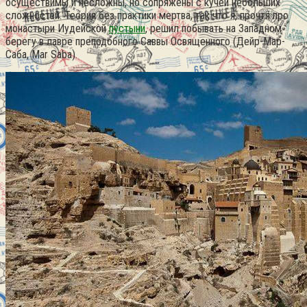
осуществимы и несложны, но сопряжены с кучей небольших
сложностей. Теория без практики мертва, так что я, прочтя про
монастыри Иудейской
пустыни
, решил побывать на Западном
берегу в лавре преподобного Саввы Освященного (Дейр-Мар-
Саба, Mar Saba).