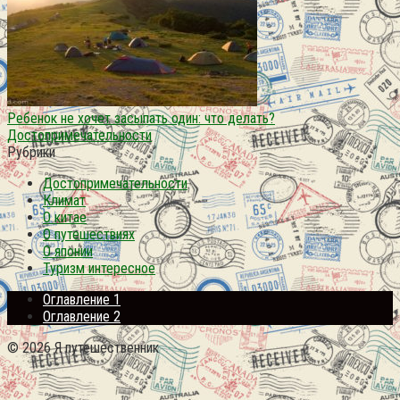
Ребенок не хочет засыпать один: что делать?
Достопримечательности
Рубрики
Достопримечательности
Климат
О китае
О путешествиях
О японии
Туризм интересное
Оглавление 1
Оглавление 2
© 2026 Я путешественник