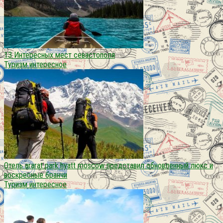
13 Интересных мест севастополя
Туризм интересное
Отель ararat park hyatt moscow представил обновленный люкс и
воскресные бранчи
Туризм интересное