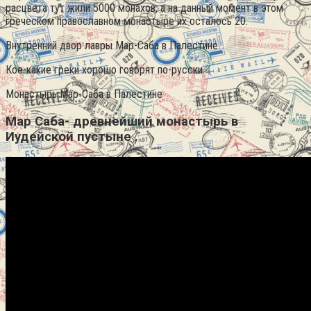
расцвета тут жили 5000 монахов, а на данный момент в этом
греческом православном монастыре их осталось 20.
Внутренний двор лавры Мар-Саба в Палестине
Кое-какие греки хорошо говорят по-русски.
Монастырь Мар-Саба в Палестине
Мар Саба- древнейший монастырь в
Иудейской пустыне .