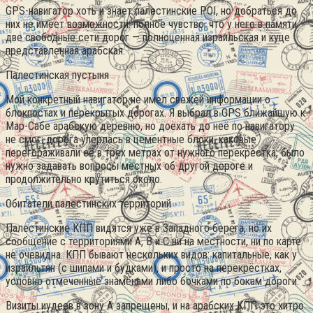
GPS-навигатор хоть и знает палестинские POI, но добраться до
них не имеет возможности: полное чувство, что у него в памяти
две свободные сети дорог — полноценная израильская и куце
представленная арабская.
Палестинская пустыня
Мой конкретный навигатор не имел свежей информации о
блокпостах и перекрытых дорогах. Я выбрал в GPS ближайшую к
Мар-Сабе арабскую деревню, но доехать до неё по навигатору
не смог: дорога упёрлась в цементные блоки, каковые
перегораживали её в трех метрах от нужного перекрёстка; было
нужно задавать вопросы местных об другой дороге и
продолжительно крутиться около.
Обитатели палестинских территорий
Палестинские КПП видятся уже в Западного берега, но их
сообщение с территориями A, B и С ни на местности, ни по карте
не очевидна. КПП бывают нескольких видов: капитальные, как у
израильтян (с шипами и будками), и просто на перекрёстках,
условно отмеченные знамёнами либо бочками по бокам дороги.
Визиты иудеев в зону А запрещены, и на арабских КПП это хитро