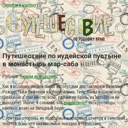
Перейти к контенту
Путешествие по иудейской пустыне
в монастырь мар-саба
Рубрика:
Туризм интересное
Как я осознаю, людей легко автобусами доставляют к базилике
Рождества в Вифлеем из Иерусалима, Тель-Авива и Шарм-эль-
Шейха (но в том месте, ясно, удочки не брать, из автобусов не
выходить). Иначе, я слышал, что
существуют
экскурсоводы,
каковые возят на Западный берег.
С третьей стороны, из подробных и красивых отчётов и толковых
текстов ясно, что независимые поездки в Палестину