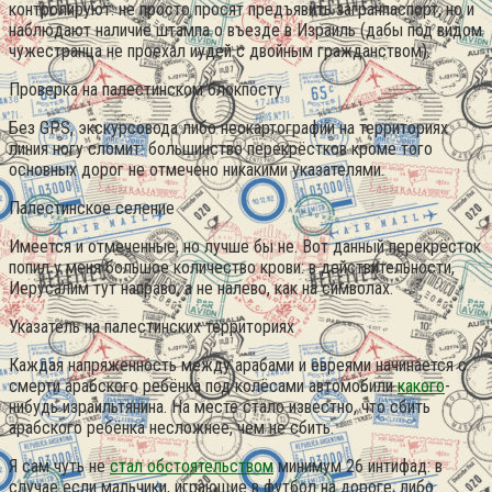
контролируют: не просто просят предъявить загранпаспорт, но и
наблюдают наличие штампа о въезде в Израиль (дабы под видом
чужестранца не проехал иудей с двойным гражданством).
Проверка на палестинском блокпосту
Без GPS, экскурсовода либо неокартографии на территориях
линия ногу сломит: большинство перекрёстков кроме того
основных дорог не отмечено никакими указателями.
Палестинское селение
Имеется и отмеченные, но лучше бы не. Вот данный перекрёсток
попил у меня большое количество крови: в действительности,
Иерусалим тут направо, а не налево, как на символах.
Указатель на палестинских территориях
Каждая напряженность между арабами и евреями начинается с
смерти арабского ребёнка под колёсами автомобили
какого
-
нибудь израильтянина. На месте стало известно, что сбить
арабского ребёнка несложнее, чем не сбить.
Я сам чуть не
стал обстоятельством
минимум 26 интифад: в
случае если мальчики, играющие в футбол на дороге, либо