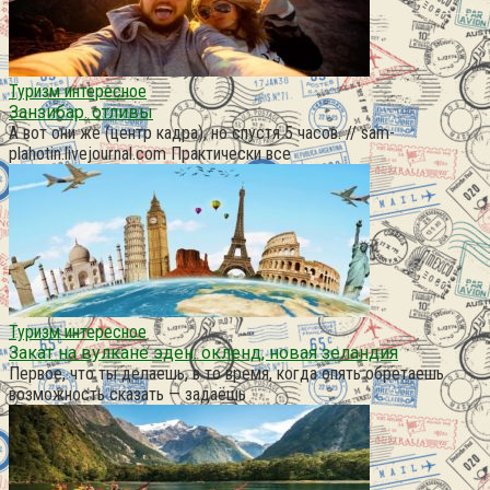
Туризм интересное
Занзибар. отливы
А вот они же (центр кадра), но спустя 5 часов. // sam-
plahotin.livejournal.com Практически все
Туризм интересное
Закат на вулкане эден. окленд, новая зеландия
Первое, что ты делаешь, в то время, когда опять обретаешь
возможность сказать — задаёшь