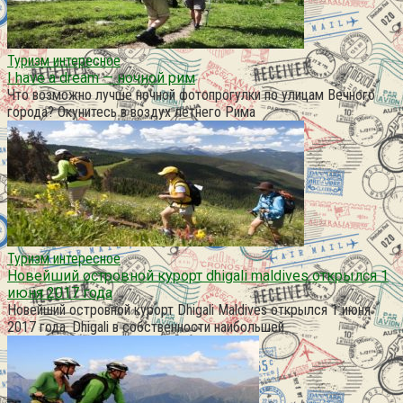
Туризм интересное
I have a dream — ночной рим
Что возможно лучше ночной фотопрогулки по улицам Вечного
города? Окунитесь в воздух летнего Рима
Туризм интересное
Новейший островной курорт dhigali maldives открылся 1
июня 2017 года
Новейший островной курорт Dhigali Maldives открылся 1 июня
2017 года. Dhigali в собственности наибольшей