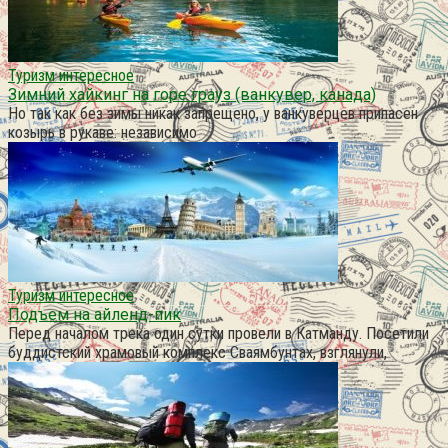
Туризм интересное
Зимний хайкинг на горе грауз (ванкувер, канада)
Но так как без зимы никак запрещено, у ванкуверцев припасен
козырь в рукаве: независимо
Туризм интересное
Подъем на айленд-пик
Перед началом трека один сутки провели в Катманду. Посетили
буддистский храмовый комплекс Сваямбунтах, взглянули,