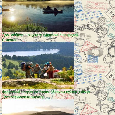
Дом мёбиус — ощутите единение с природой
О японии
Фарерский остров со своим облаком луйтла дуймун
Достопримечательности