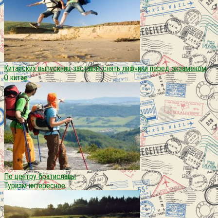
Китайских выпускниц заставят снять лифчики перед экзаменом
О китае
По центру братиславы
Туризм интересное