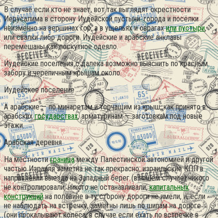
В случае если кто не знает, вот так выглядят окрестности
Иерусалима в сторону Иудейской пустыни: города и посёлки
неизменно на вершинах гор, а в ущельях и оврагах
или пустыри
,
или свалки либо дороги. Иудейские и арабские анклавы
перемешаны как лоскутное одеяло.
Иудейские поселения с далека возможно выяснить по красным
забору и черепичным крышам около.
Иудейское поселение
А арабские — по минаретам и торчащим из крыш, как принято в
арабских
государствах
, арматуринам — заготовкам под новые
этажи.
Арабская деревня
На местности
граница
между Палестинской автономией и другой
частью Израиля заметна не так прекрасно: израильские КПП в
направлении выезда на Западный берег (в нашем случае) никого
не контролировали, никого не останавливали,
капитальных
конструкций
на половине в ту сторону дороги не имели, и, если
не наблюдать на встречку, заметны лишь по шипам на дороге
(они прокалывают колёса, в случае если ехать по встречке в