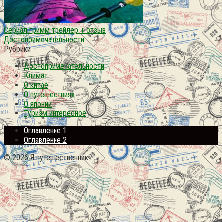
Сериал гримм трейлер + отзыв
Достопримечательности
Рубрики
Достопримечательности
Климат
О китае
О путешествиях
О японии
Туризм интересное
Оглавление 1
Оглавление 2
© 2026 Я путешественник