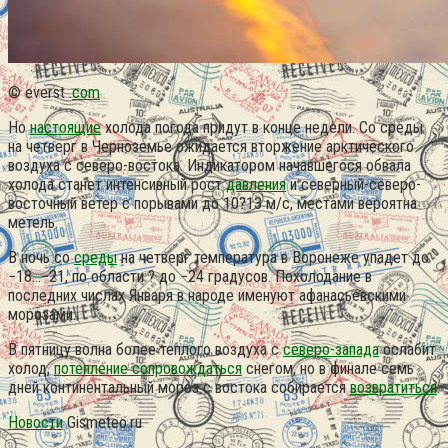
© everst .
com
Но
настоящие
холода погода придут в конце недели. Со среды
на четверг в Черноземье ожидается вторжение арктического
воздуха с северо-востока. Индикатором начавшегося обвала
холода станет интенсивный рост
давления
и северный-северо-
восточный ветер с порывами до 10?13 м/с, местами вероятна
метель.
В ночь со
среды
на четверг температура в Воронеже упадет до
−18…−21, по области ? до −24 градусов. Похолодание в
последних числах Января в народе именуют афанасьевскими
морозами.
В пятницу волна более теплого воздуха с
северо-запада
ослабит
холод,
потепление сопровождаться
снегом, но в финале семь
дней континентальный мороз с востока собирается
возвратиться
.
Новости
Gismeteo.ru