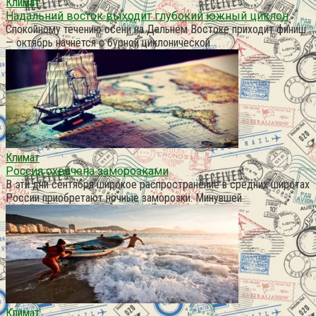
Климат
Надальний восток выходит глубокий южный циклон
Спокойному течению осени на Дальнем Востоке приходит финиш
— октябрь начнётся с бурной циклонической
Климат
Россия охвачена заморозками
В эти дни сентября широкое распространение в средних широтах
России приобретают ночные заморозки. Минувшей
Климат