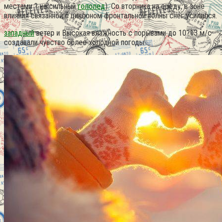
местами ? не сильный
гололед
). Со вторника на среду, в зоне
влияния связанной с циклоном фронтальной волны снег усилился.
западный
ветер и Высокая влажность с порывами до 10?13 м/с
создавали чувство более холодной погоды.