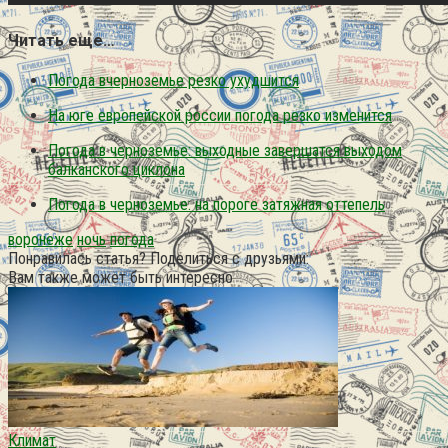
Читать еще…
Погода вчерноземье резко ухудшится
На юге европейской россии погода резко изменится
Погода в черноземье: выходные завершатся выходом
балканского циклона
Погода в черноземье: на пороге затяжная оттепель
воронеже
ночь
погода
Понравилась статья? Поделиться с друзьями:
Вам также может быть интересно
Климат