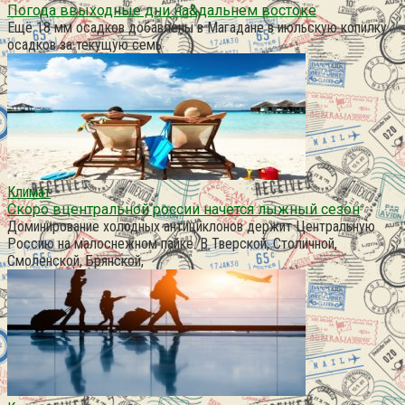
Погода ввыходные дни на&дальнем востоке
Ещё 18 мм осадков добавлены в Магадане в июльскую копилку
осадков за текущую семь
Климат
Скоро вцентральной россии начется лыжный сезон
Доминирование холодных антициклонов держит Центральную
Россию на малоснежном пайке. В Тверской, Столичной,
Смоленской, Брянской,