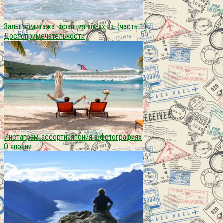
Залы эрмитажа. франция xix-xx вв. (часть 1)
Достопримечательности
Инстаграм-ассорти: япония в фотографиях
О японии