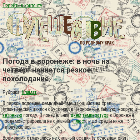
Перейти к контенту
Погода в воронеже: в ночь на
четверг начнется резкое
похолодание
Рубрика:
Климат
В первой половине семь дней смещающийся на Урал
атлантический циклон обусловил в Черноземье теплую, мокрую и
ветреную
погоду. В понедельник
днем
температура
в Воронеже
продемонстрировала не сильный «
плюс
», и до среды ниже −5 °С
не опускалась.
Временами отмечались не сильный осадки (в основном снег,