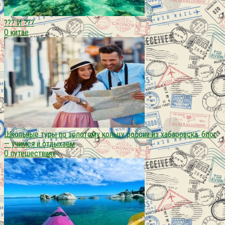
??? И ???
О китае
Школьные туры по золотому кольцу россии из хабаровска. блог
— учимся и отдыхаем
О путешествиях