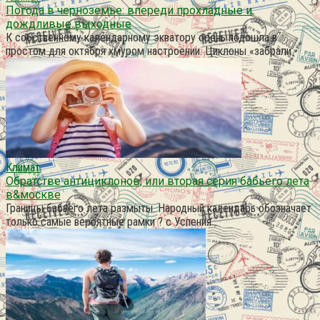
Погода в черноземье: впереди прохладные и
дождливые выходные
К собственному календарному экватору осень подошла в
простом для октября хмуром настроении. Циклоны «забрали
Климат
Обратстве антициклонов, или вторая серия бабьего лета
в&москве
Границы бабьего лета размыты. Народный календарь обозначает
только самые вероятные рамки ? с Успения