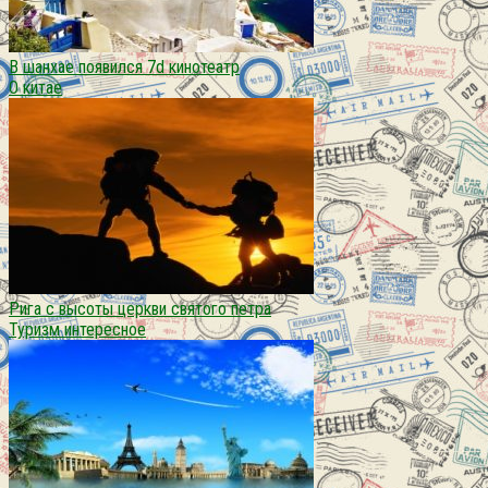
В шанхае появился 7d кинотеатр
О китае
Рига с высоты церкви святого петра
Туризм интересное