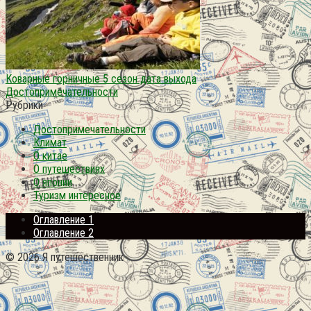
Коварные горничные 5 сезон дата выхода
Достопримечательности
Рубрики
Достопримечательности
Климат
О китае
О путешествиях
О японии
Туризм интересное
Оглавление 1
Оглавление 2
© 2026 Я путешественник