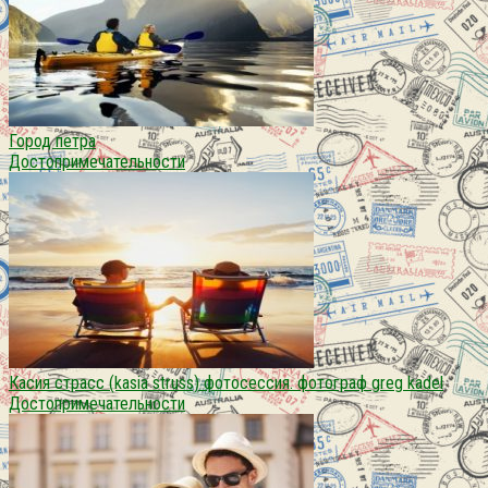
Город петра
Достопримечательности
Касия страсс (kasia struss) фотосессия. фотограф greg kadel
Достопримечательности