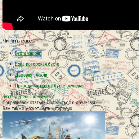
Читать еще…
Бухта халонг
Бока-которская бухта
Деревня плакли
Природа и отдых в бухте окуневая
бухта
деревня
плавучий
Понравилась статья? Поделиться с друзьями:
Вам также может быть интересно