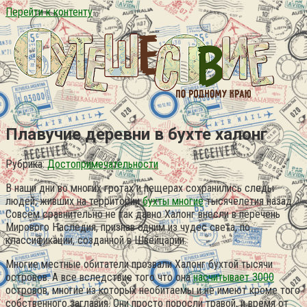
Перейти к контенту
Плавучие деревни в бухте халонг
Рубрика:
Достопримечательности
В наши дни во многих гротах и пещерах сохранились следы
людей, живших на территории
бухты многие
тысячелетия назад.
Совсем сравнительно не так давно Халонг внесли в перечень
Мирового Наследия, признав одним из чудес света, по
классификации, созданной в Швейцарии.
Многие местные обитатели прозвали Халонг бухтой тысячи
островов. А все вследствие того что она
насчитывает 3000
островов, многие из которых необитаемы и не имеют кроме того
собственного заглавия. Они просто поросли травой, и время от