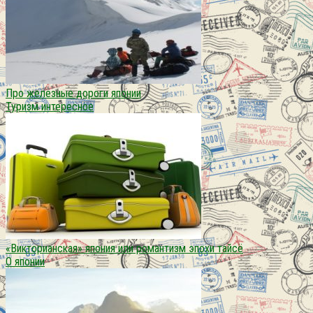
Про железные дороги японии
Туризм интересное
«Викторианская» япония или романтизм эпохи тайсё
О японии