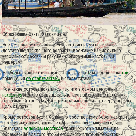
Образование бухты Халонг и сёл
Все острова бухты являются известняковыми пластами
достаточно преклонного возраста. Кое-какие из них сильно
напоминают раковины ракушек с огромными кастовыми
пещерами.
Наибольшая из них считается Ханг-Дау-Го. Она поделена на
три
помещения
со сталагмитами
и сталактитами.
Кое-какие острова появились так, что в самом центре них
находятся
мелкие озера идеально круглой формы с пологими
берегами. Остров Дау-Би – рекордсмен по числу озер, у него их
целых шесть.
Кроме островов бухта Халонг по собственному берегу закрыта
гротами и скалами, каковые образовывались многие годы
благодаря
условиям местного
тропического климата. Для
образования для того чтобы огромного плато на территории