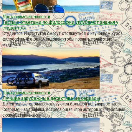
Достопримечательности
Тесты с ответами по философии углубляют знания у
студентов
Студентов Институтов смогут столкнуться с изучением курса
философии, что рекомендован чтобы познать полностью
мудрость
Достопримечательности
Лучшие зарубежные детективные сериалы
Детективные сериалы пользуются большой популярностью.
Современная графика, потрясающая игра актеров и интересные
сюжеты завлекают