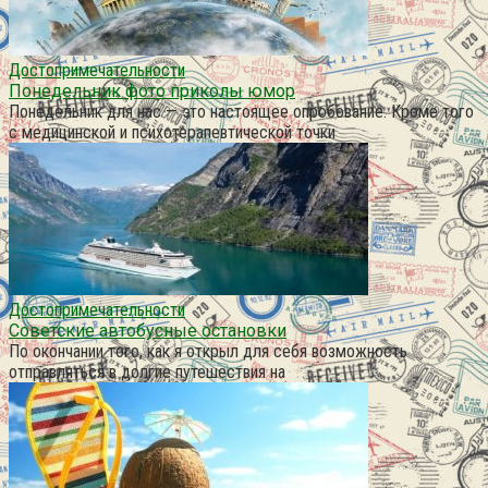
Достопримечательности
Понедельник фото приколы юмор
Понедельник для нас — это настоящее опробование. Кроме того
с медицинской и психотерапевтической точки
Достопримечательности
Советские автобусные остановки
По окончании того, как я открыл для себя возможность
отправляться в долгие путешествия на