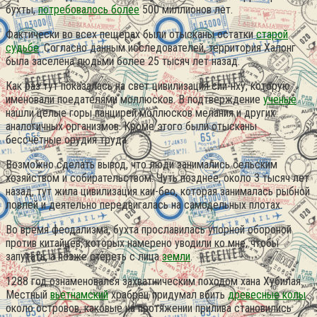
бухты,
потребовалось более
500 миллионов лет.
Фактически во всех пещерах были отысканы остатки
старой
судьбе
. Согласно данным исследователей, территория Халонг
была заселена людьми более 25 тысяч лет назад.
Как раз тут показалась на свет цивилизация сии-нху, которую
именовали поедателями моллюсков. В подтверждение
ученые
нашли целые горы панцирей моллюсков мелания и других
аналогичных организмов. Кроме этого были отысканы
бессчётные орудия труда.
Возможно сделать вывод, что люди занимались сельским
хозяйством и собирательством. Чуть позднее, около 3 тысяч лет
назад, тут жила цивилизация каи-бео, которая занималась рыбной
ловлей и деятельно передвигалась на самодельных плотах.
Во время феодализма, бухта прославилась упорной обороной
против китайцев, которых намерено уводили ко мне, чтобы
запутать, а позже стереть с лица
земли
.
1288 год ознаменовался захватническим походом хана Хубилая.
Местный
вьетнамский
храбрец придумал вбить
древесные колы
около островов, каковые на протяжении прилива становились