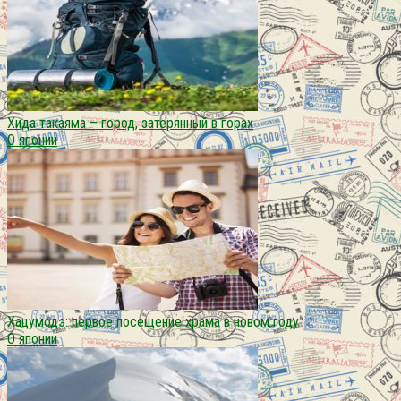
Хида такаяма – город, затерянный в горах
О японии
Хацумодэ: первое посещение храма в новом году
О японии