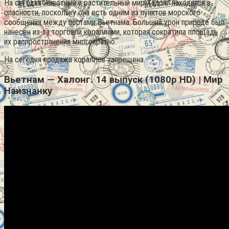
На сегодня животный и растительный мир Халонг находится в
опасности, поскольку она есть одним из пунктов морского
сообщения между портами Вьетнама. Больший урон природе был
нанесен из-за торговли кораллами, которая сократила площадь
их распространения многократно.
На сегодня продажа кораллов запрещена.
Вьетнам — Халонг. 14 выпуск (1080p HD) | Мир
Наизнанку