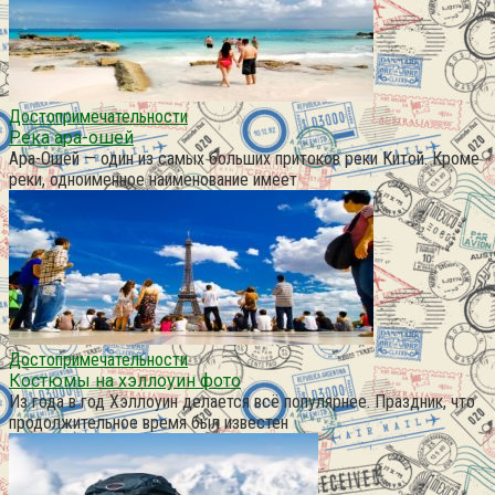
Достопримечательности
Река ара-ошей
Ара-Ошей — один из самых больших притоков реки Китой. Кроме
реки, одноименное наименование имеет
Достопримечательности
Костюмы на хэллоуин фото
Из года в год Хэллоуин делается всё популярнее. Праздник, что
продолжительное время был известен