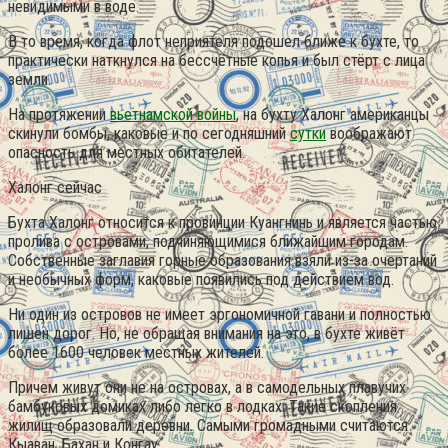
невидимыми в воде.
В то время, когда флот неприятеля подошел ближе к бухте, то
практически наткнулся на бессчётные копья и был стёрт с лица
земли.
На протяжении
вьетнамской войны
, на бухту Халонг американцы
скинули бомбы, каковые и по сегодняшний
сутки
воображают
опасность для местных обитателей.
Халонг сейчас
Бухта Халонг относится к провинции Куангнинь и является частью
пролива с островами, подчиняющимися ближайшим городам.
Собственные заглавия горные образования взяли из-за очертаний
и необычных форм, каковые появились под действием вод.
Ни один из островов не имеет эргономичной гавани и полностью
лишен дорог. Но, не обращая внимания на это, в бухте живёт
более 1600 человек местных жителей.
Причем живут они не на островах, а в самодельных плавучих
бамбуковых домиках либо легко в лодках. Такие скопления
жилищ образовали деревни. Самыми громадными считаются
Кыаван, Бахан и Конгау.