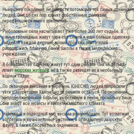
Нынешнее поколение людей есть потомками тех самых древних
людей. Они до сих пор хранят собственные реликвии,
передающиеся много поколений.
Рыболовные сёла насчитывают уже более 300 лет судьбе. В
самых громадных живут пара сот семей и еще больше одиноких
людей. В каждой деревне кроме простых обитателей
расположись плавучие банки, школы а также медицинские
учреждения.
В большинстве случаев, живут тут одни рыбаки. Они не только
ловят
морских жителей
, но а также разводят их в необычных
водных садах.
По окончании внесения в перечень ЮНЕСКО, людей попросили
уйти с территории Халонг, но те решили остаться. По окончании
непродолжительной борьбы, их оставили в покое, поскольку лишь
они знают все нюансы и закоулки местного климата.
Наземный и подводный мир весьма разнообразен. Тут возможно
встретить и вечнозеленые растения, и стандартную морскую
фауну, а также бессчётных эндемиков.