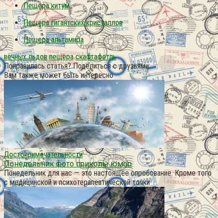
Пещера китум
Пещера гигантских кристаллов
Пещера альтамира
вечных льдов
пещера
скафтафетль
Понравилась статья? Поделиться с друзьями:
Вам также может быть интересно
Достопримечательности
Понедельник фото приколы юмор
Понедельник для нас — это настоящее опробование. Кроме того
с медицинской и психотерапевтической точки