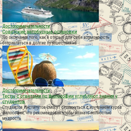
Достопримечательности
Советские автобусные остановки
По окончании того, как я открыл для себя возможность
отправляться в долгие путешествия на
Достопримечательности
Тесты с ответами по философии углубляют знания у
студентов
Студентов Институтов смогут столкнуться с изучением курса
философии, что рекомендован чтобы познать полностью
мудрость