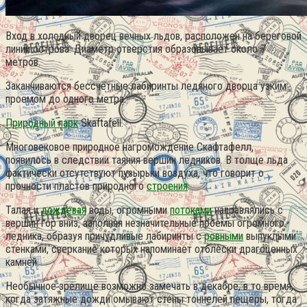
Вход в холодный дворец вечных льдов, расположен на береговой
линии острова. Диаметр отверстия образовывает около 7
метров.
Заканчиваются бессчётные лабиринты ледяного дворца узким
проемом до одного метра.
Природный парк
Skaftafell.
Многовековое природное нагромождение Скафтафелл,
появилось в следствии таяния вершин ледников. В толще льда
фактически отсутствуют пузырьки воздуха, что говорит о
прочности пластов природного
строения
.
Талая и
дождевая
воды, огромными
потоками
направлялись с
вершин гор вниз, заполняя незначительные проемы огромного
ледника, образуя причудливые лабиринты с
ровными
выпуклыми
стенками, сверкание которых напоминает отблески драгоценных
камней.
Необычное зрелище возможно замечать в декабре, в то время,
когда затяжные дожди омывают стены тоннелей пещеры, тогда