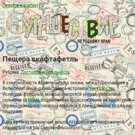
Перейти к контенту
Пещера скафтафетль
Рубрика:
Достопримечательности
В северной части Атлантического океана, между Гренландией и
Великобританией, разместилось островное
государство
Исландия. Холодный, мокрый и морской климат, овеваемый
сильными
ветрами
, содействовал происхождению на территории
страны громадных снежных покровов с причудливыми ледяными
пещерами.
Одна из таких прекрасных пещер находится на замороженной
ледниковой лагуне Свинафелльсьёкулл.