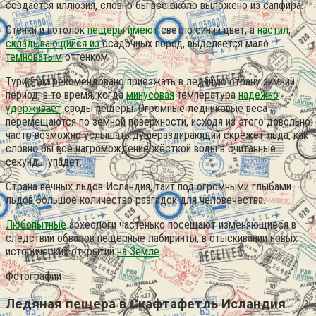
создается иллюзия, словно бы все около выложено из сапфира.
Стенки и потолок
пещеры имеют
светло синий цвет, а
настил
,
складывающийся из
осадочных пород, выделяется мало
темноватым
оттенком.
Туристам рекомендовано приезжать в ледяную страну зимний
период, в то время, когда
минусовая
температура
надежно
удерживает
своды пещеры. Огромные ледниковые веса
перемещаются по земной поверхности, исходя из этого довольно
часто возможно услышать душераздирающий скрежет льда, как
словно бы все нагромождение жёсткой воды в считанные
секунды упадёт.
Страна вечных льдов Исландия, таит под огромными глыбами
льдов большое количество разгадок для человечества.
Любопытные
археологи частенько посещают изменяющиеся в
следствии обвалов пещерные лабиринты, в отыскивании новых
исторических открытий
на Земле
.
Фотографии
Ледяная пещера в Скафтафетль Исландия