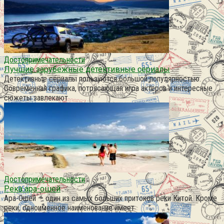
Достопримечательности
Лучшие зарубежные детективные сериалы
Детективные сериалы пользуются большой популярностью.
Современная графика, потрясающая игра актеров и интересные
сюжеты завлекают
Достопримечательности
Река ара-ошей
Ара-Ошей — один из самых больших притоков реки Китой. Кроме
реки, одноименное наименование имеет