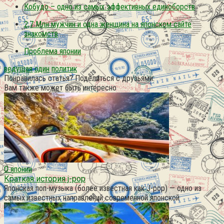
Кобудо – одно из самых эффективных единоборств
2,7 Млн мужчин и одна женщина на японском сайте
знакомств
Проблема японии
ведущая
один
политик
Понравилась статья? Поделиться с друзьями:
Вам также может быть интересно
О японии
Краткая история j-pop
Японская поп-музыка (более известная как J-pop) — одно из
самых известных направлений современной японской