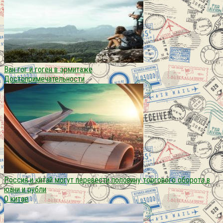
Ван гог и гоген в эрмитаже
Достопримечательности
Россия и китай могут перевести половину торгового оборота в
юани и рубли
О китае