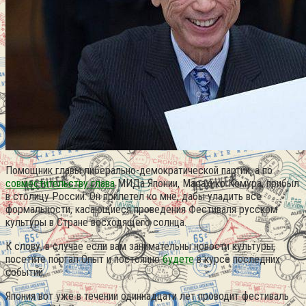
Помощник главы либерально-демократической партии, а по
совместительству глава
МИДа Японии, Масахико Комура, прибыл
в столицу России. Он прилетел ко мне, дабы уладить все
формальности, касающиеся проведения Фестиваля русском
культуры в Стране восходящего солнца.
К слову, в случае если вам занимательны новости культуры,
посетите портал Опыт и постоянно
будете
в курсе последних
событий.
Япония вот уже в течении одиннадцати лет проводит фестиваль