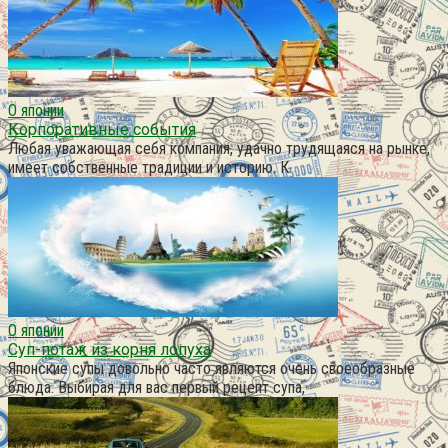
О японии
Корпоративные события
Любая уважающая себя компания, удачно трудящаяся на рынке,
имеет собственные традиции и историю. К
О японии
Суп-потаж из корня лопуха
Японские супы довольно часто являются очень своеобразные
блюда. Выбирая для вас первый рецепт супа,