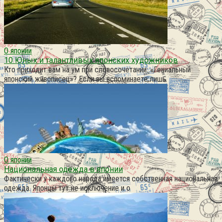
О японии
10 Юных и талантливых японских художников
Кто приходит вам на ум при словосочетании: «Гениальный
японский живописец»? Если вы вспоминаете лишь
О японии
Национальная одежда в японии
Фактически у каждого народа имеется собственная национальная
одежда. Японцы тут не исключение и о