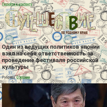
Перейти к контенту
Один из ведущих политиков японии
взял на себя ответственность за
проведение фестиваля российской
культуры
Рубрика:
О японии