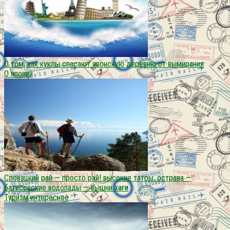
О том, как куклы спасают японскую деревню от вымирания
О японии
Словацкий рай — просто рай! высокие татры. острава —
батисовские водопады — вышни хаги
Туризм интересное