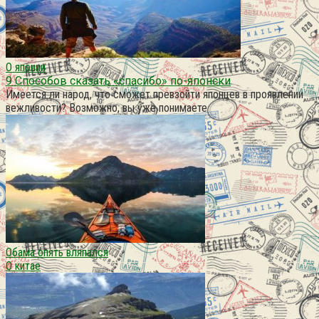
О японии
9 Способов сказать «спасибо» по-японски
Имеется ли народ, что сможет превзойти японцев в проявлении
вежливости? Возможно, вы уже понимаете
Обама опять вляпался
О китае