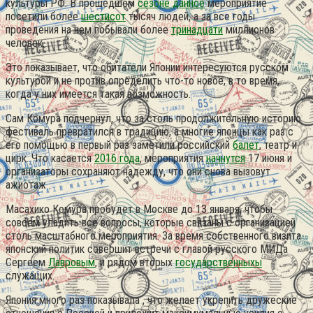
культуры РФ. В прошедшем
сезоне данное
мероприятие
посетили более
шестисот
тысяч людей, а за все годы
проведения на нем побывали более
тринадцати
миллионов
человек.
Это показывает, что обитатели Японии интересуются русском
культурой и не против определить что-то новое, в то время,
когда у них имеется такая возможность.
Сам Комура подчернул, что за столь продолжительную историю
фестиваль превратился в традицию, а многие японцы как раз с
его помощью в первый раз заметили российский
балет
, театр и
цирк. Что касается
2016 года
, мероприятия
начнутся
17 июня и
организаторы сохраняют надежду, что они снова вызовут
ажиотаж .
Масахико Комура пробудет в Москве до 13 января, чтобы
совсем уладить все вопросы, которые связаны с организацией
столь масштабного мероприятия. За время собственного визита
японский политик совершит встречи с главой русского МИДа
Сергеем
Лавровым
, и рядом вторых
государственныхы
служащих.
Япония много раз показывала , что желает укрепить дружеские