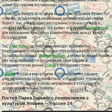
отношения с Россией и приложит максимумальные усилия с
целью достижения поставленных целей.
На сегодня Комура есть одним из ведущих политиков Японии. К
тому же, он преуспел в налаживании дипломатических связей.
Вкупе с тем, что Масахико восторженно отзывается о РФ и
обожает русского музыку, это делает его лучшей
кандидатурой
для налаживания культурных взаимоотношений между двумя
государствами.
Так, у
нас также
систематично проходят мероприятия,
разрешающие гражданам больше определить о культуре страны
Восходящего солнца.
Именно поэтому
, для многих людей Япония
уже не исчерпывается бессчётными суши-барами, а
раскрывается как весьма
старая
и прекрасная страна.
Дальний
Восток и вовсе связан с рядом японских городов
долговременным сотрудничеством, что разрешат отправлять
студентов по обмену в обоих направлениях и осуществлять
другие увлекательные проекты.
Гостей Парка Горького познакомили с
культурой Японии — Россия 24