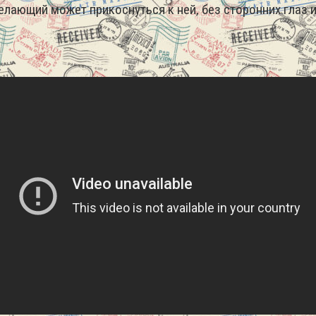
лающий может прикоснуться к ней, без сторонних глаз и