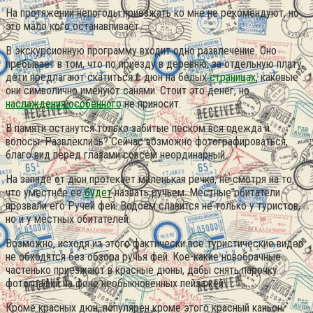
На протяжении непогоды приезжать ко мне не рекомендуют, но
это мало кого останавливает.
В экскурсионную программу входит одно развлечение. Оно
пребывает в том, что по приезду в деревню, за отдельную плату,
дети предлагают скатиться с дюн на белых
страницах
, каковые
они символично именуют санями. Стоит это денег, но
наслаждения особенного
не приносит.
В памяти останутся только забитые песком вся одежда и
волосы. Развлеклись? Сейчас возможно фотографироваться,
благо вид перед глазами совсем неординарный.
На западе от дюн протекает маленькая речка, не смотря на то,
что уместнее ее
будет
назвать ручьем. Местные обитатели
прозвали его Ручей фей. Водоем славится не только у туристов,
но и у местных обитателей.
Возможно, исходя из этого фактически все туристические видео
не обходятся без обзора ручья фей. Кое-какие новобрачные
частенько приезжают в красные дюны, дабы снять парочку
фотографий на фоне необыкновенных пейзажей
Кроме красных дюн, популярен кроме этого красный каньон.