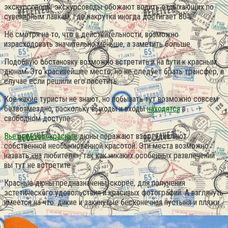
экскурсоводы-экскурсоводы обожают водить отдыхающих по
сувенирным лавкам, где накрутка иногда достигает 80%.
Не смотря на то, что в действительности, возможно
израсходовать значительно меньше, а заметить больше.
Подобную обстановку возможно встретить и на пути к красным
дюнам. Это красивейшее место, но не следует брать трансфер, в
случае если решили его посетить.
Кое-какие туристы не знают, но побывать тут возможно совсем
безвозмездно, поскольку выходы и входы
находятся
в
свободном доступе.
Вьетнамские красные
дюны поражают взор, удивляют
собственной необыкновенной красотой. Эти места возможно
назвать «на любителя», так как никаких особенных развлечений
вы тут не встретите.
Красные дюны предназначены, скорее, для получения
эстетического удовольствия и красивых фотографий. А взглянуть
имеется на что: дикие и закинутые бесконечная пустыня и пляжи.