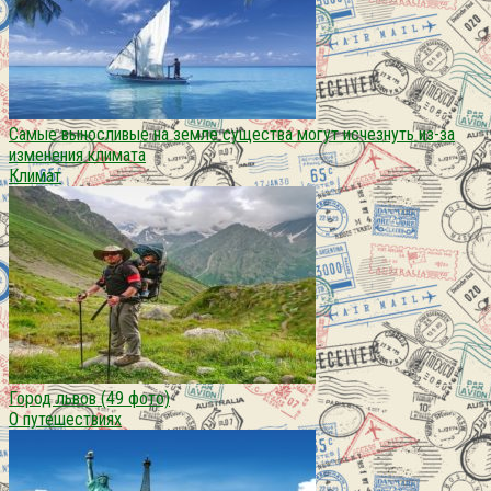
Самые выносливые на земле существа могут исчезнуть из-за
изменения климата
Климат
Город львов (49 фото)
О путешествиях