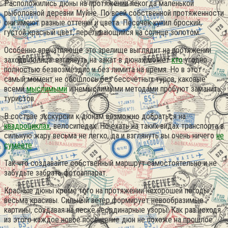
Расположились дюны на протяжении некогда маленькой
рыболовной деревни Муйне. По всей собственной протяженности
они имеют разные оттенки и цвета. Песочек купил броский,
густой красный цвет, переливающийся на солнце золотом.
Особенно впечатляюще это зрелище выглядит на протяжении
захода солнца. взглянуть на закат в дюнах может
кто
угодно
полностью безвозмездно и без лимита на время. Но в этот
самый момент не обошлось без бессчётных туров, каковые
всеми
мыслимыми
и немыслимыми методами пробуют заманить
туристов.
В составе экскурсии к дюнам возможно добраться на
квадроциклах
, велосипедах. Но ехать на таких видах транспорта в
сильную жару весьма не легко, да и взглянуть вы очень ничего
не
сумеете
.
Так что создавайте собственный маршрут самостоятельно и не
забудьте забрать фотоаппарат.
Красные дюны кроме того на протяжении нехорошей погоды
весьма красивы. Сильный ветер формирует невообразимые
картины, создавая на песке неординарные узоры. Как раз исходя
из этого каждое новое посещение дюн не похоже на прошлое.