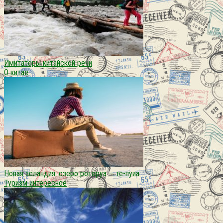
Имитаторы китайской речи
О китае
Новая зеландия: озеро роторуа — те-пуиа
Туризм интересное