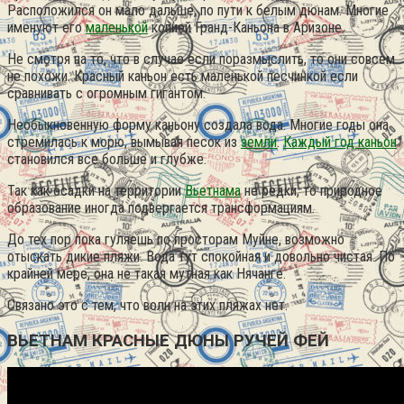
Расположился он мало дальше, по пути к белым дюнам. Многие
именуют его
маленькой
копией Гранд-Каньона в Аризоне.
Не смотря на то, что в случае если поразмыслить, то они совсем
не похожи. Красный каньон есть маленькой песчинкой если
сравнивать с огромным гигантом.
Необыкновенную форму каньону создала вода. Многие годы она
стремилась к морю, вымывая песок из
земли
.
Каждый год каньон
становился все больше и глубже.
Так как осадки на территории
Вьетнама
не редки, то природное
образование иногда подвергается трансформациям.
До тех пор пока гуляешь по просторам Муйне, возможно
отыскать дикие пляжи. Вода тут спокойная и довольно чистая. По
крайней мере, она не такая мутная как Нячанге.
Связано это с тем, что волн на этих пляжах нет.
ВЬЕТНАМ КРАСНЫЕ ДЮНЫ РУЧЕЙ ФЕЙ