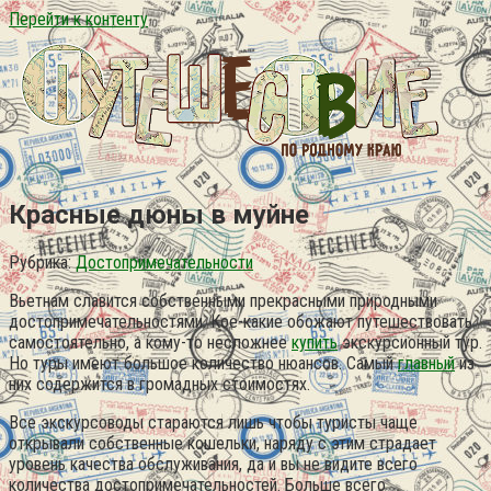
Перейти к контенту
Красные дюны в муйне
Рубрика:
Достопримечательности
Вьетнам славится собственными прекрасными природными
достопримечательностями. Кое-какие обожают путешествовать
самостоятельно, а кому-то несложнее
купить
экскурсионный тур.
Но туры имеют большое количество нюансов. Самый
главный
из
них содержится в громадных стоимостях.
Все экскурсоводы стараются лишь чтобы туристы чаще
открывали собственные кошельки, наряду с этим страдает
уровень качества обслуживания, да и вы не видите всего
количества достопримечательностей. Больше всего