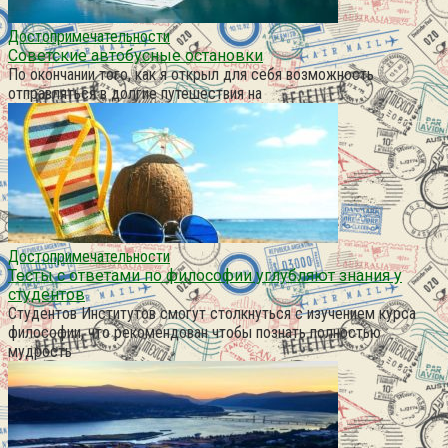
Достопримечательности
Советские автобусные остановки
По окончании того, как я открыл для себя возможность
отправляться в долгие путешествия на
Достопримечательности
Тесты с ответами по философии углубляют знания у
студентов
Студентов Институтов смогут столкнуться с изучением курса
философии, что рекомендован чтобы познать полностью
мудрость