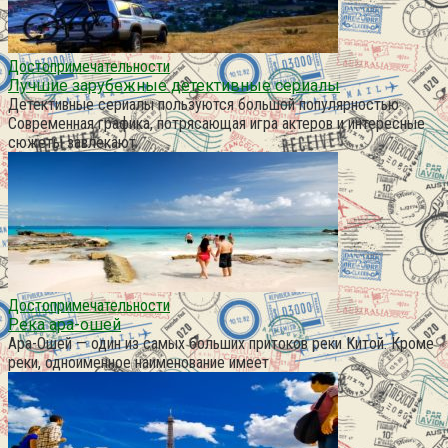
Достопримечательности
Лучшие зарубежные детективные сериалы
Детективные сериалы пользуются большой популярностью.
Современная графика, потрясающая игра актеров и интересные
сюжеты завлекают
Достопримечательности
Река ара-ошей
Ара-Ошей — один из самых больших притоков реки Китой. Кроме
реки, одноименное наименование имеет