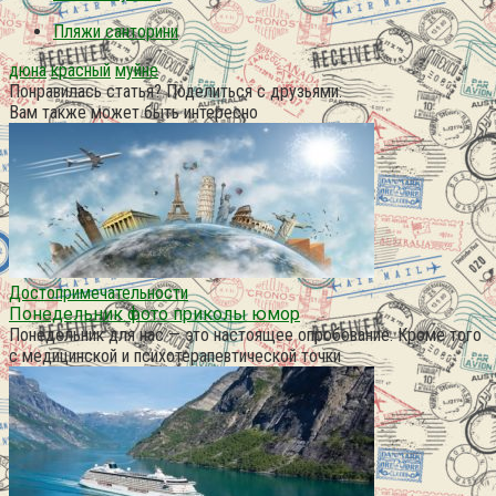
Пляжи санторини
дюна
красный
муйне
Понравилась статья? Поделиться с друзьями:
Вам также может быть интересно
Достопримечательности
Понедельник фото приколы юмор
Понедельник для нас — это настоящее опробование. Кроме того
с медицинской и психотерапевтической точки