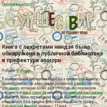
Перейти к контенту
Книга с секретами ниндзя была
обнаружена в публичной библиотеке
в префектуре аомори
Рубрика:
О японии
В муниципальной библиотеке Хиросаки в префектуре Аомори
сравнительно не так давно нашли рукописное
учебное
пособие
для
ниндзя
, которому более двух столетий. Исследователи
считают, что
книга
секретов
шиноби была
написана участниками
Хаямичи но Моно, организацией ниндзя, обученной способам
клана ниндзя Кога, каковые действовали в области Цугару
(
сегодняшний Аомори
), начиная с 17 века.