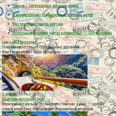
Ниндзя – легендарные японские воины
В японии прошел традиционный праздник детей
Мистический тоннель киётаки
Роскошный японский унитаз стоимостью 11 000 долларов
книга
ниндзя
секрет
Понравилась статья? Поделиться с друзьями:
Вам также может быть интересно
О японии
Краткая история j-pop
Японская поп-музыка (более известная как J-pop) — одно из
самых известных направлений современной японской