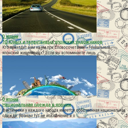
О японии
10 Юных и талантливых японских художников
Кто приходит вам на ум при словосочетании: «Гениальный
японский живописец»? Если вы вспоминаете лишь
О японии
Национальная одежда в японии
Фактически у каждого народа имеется собственная национальная
одежда. Японцы тут не исключение и о