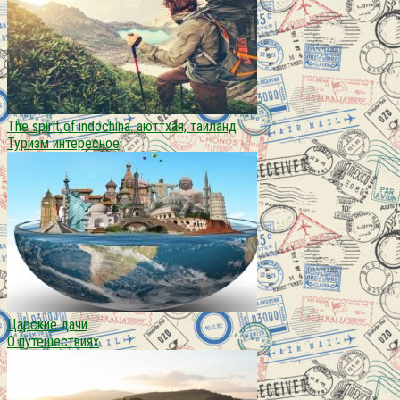
The spirit of indochina. аюттхая, таиланд
Туризм интересное
Царские дачи
О путешествиях