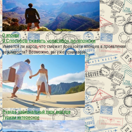
О японии
9 Способов сказать «спасибо» по-японски
Имеется ли народ, что сможет превзойти японцев в проявлении
вежливости? Возможно, вы уже понимаете
Руанда. национальный парк акагера
Туризм интересное