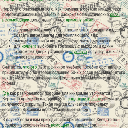
Наровне с описаниями того, как применять оружие ниндзя, текст
содержит заклинания, каковые раскрывают мистические
силы
, и
рекомендации
для солдат тени, к
примеру такие
:
высушите жабу либо утку, а после этого пожарьте их, дабы
создать ингредиенты для усыпляющего яда;
смешайте аконит и порох, дабы сделать дымовую бомбу;
для
ночлега
выбирайте гостиницу с выходом и одним
входом. На дверь установить
звуковую
ловушку, дабы вас
не застали врасплох.
Считается,
что это
12-страничное учебное пособие составлено
приблизительно во второй половине 50-ых годов восемнадцатого
века, за сто лет до окончания феодального периода истории
Японии.
Где
как раз хранилось пособие для ниндзя, не уточняется.
Вероятно кроме того в сейфе, что
продолжительное
время не
получалось открыть. Такое иногда случается, поскольку
несколько механизм не застрахован от сбоев.
В случае если и вам пригодится вскрытие сейфов Киев, то по
ссылке и воспользуйтесь
помощью
специалистов.