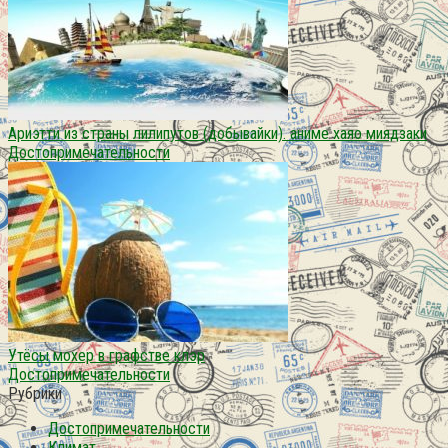
Ариэтти из страны лилипутов (добывайки). аниме хаяо миядзаки
Достопримечательности
Утёсы мохер в графстве клэр
Достопримечательности
Рубрики
Достопримечательности
Климат