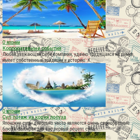
О японии
Корпоративные события
Любая уважающая себя компания, удачно трудящаяся на рынке,
имеет собственные традиции и историю. К
О японии
Суп-потаж из корня лопуха
Японские супы довольно часто являются очень своеобразные
блюда. Выбирая для вас первый рецепт супа,