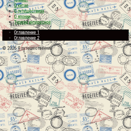
О китае
О путешествиях
О японии
Туризм интересное
Оглавление 1
Оглавление 2
© 2026 Я путешественник