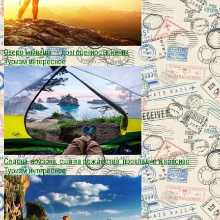
Озеро найваша — драгоценность кении
Туризм интересное
Седона, аризона, сша на рождество: прохладно и красиво
Туризм интересное