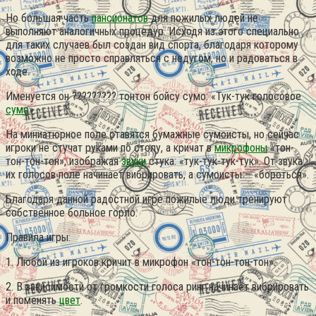
Но большая часть
пансионатов
для пожилых людей не
выполняют аналогичных процедур. Исходя из этого специально
для таких случаев был создан вид спорта, благодаря которому
возможно не просто справляться с недугом, но и радоваться в
ходе.
Именуется он ????????? тонтон бойсу сумо: «Тук-тук голосовое
сумо
».
На миниатюрное поле ставятся бумажные сумоисты, но сейчас
игроки не стучат руками по столу, а кричат в
микрофоны
«тон-
тон-тон-тон», изображая
звуки
стука: «тук-тук-тук-тук». От звука
их голосов поле начинает вибрировать, а сумоисты – «бороться».
Благодаря данной радостной игре пожилые люди тренируют
собственное больное горло.
Правила игры:
1. Любой из игроков кричит в микрофон «тон-тон-тон-тон».
2. В зависимости от громкости голоса ринг начинает вибрировать
и поменять
цвет
.