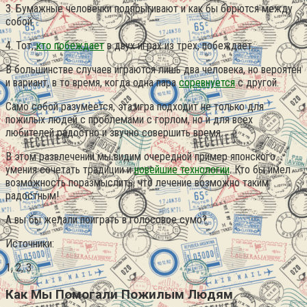
3. Бумажные человечки подпрыгивают и как бы борются между
собой.
4. Тот,
кто побеждает
в двух играх из трёх, побеждает.
В большинстве случаев играются лишь два человека, но вероятен
и вариант, в то время, когда одна пара
соревнуется
с другой.
Само собой разумеется, эта игра подходит не только для
пожилых людей с проблемами с горлом, но и для всех
любителей радостно и звучно совершить время.
В этом развлечении мы видим очередной пример японского
умения сочетать традиции и
новейшие технологии
. Кто бы имел
возможность поразмыслить, что лечение возможно таким
радостным!
А вы бы желали поиграть в голосовое сумо?
Источники:
1, 2, 3
Как Мы Помогали Пожилым Людям