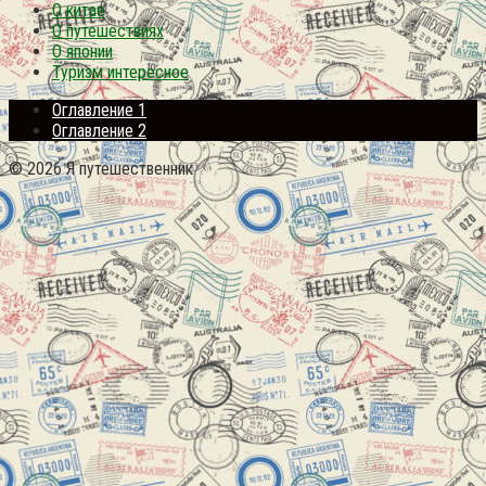
О китае
О путешествиях
О японии
Туризм интересное
Оглавление 1
Оглавление 2
© 2026 Я путешественник