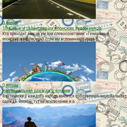
О японии
10 Юных и талантливых японских художников
Кто приходит вам на ум при словосочетании: «Гениальный
японский живописец»? Если вы вспоминаете лишь
О японии
Национальная одежда в японии
Фактически у каждого народа имеется собственная национальная
одежда. Японцы тут не исключение и о