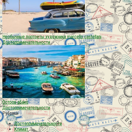
Необычные портреты художника marcello castellani
Достопримечательности
Остров абако
Достопримечательности
Рубрики
Достопримечательности
Климат