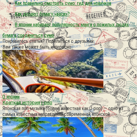
Как правильно смотреть сумо: гид для новичков
Как делают бумагу «васи»?
В японии набирает популярность манга о пожилых людях
бумага
соединиться
сумо
Понравилась статья? Поделиться с друзьями:
Вам также может быть интересно
О японии
Краткая история j-pop
Японская поп-музыка (более известная как J-pop) — одно из
самых известных направлений современной японской