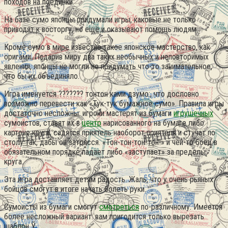
походов на поединки.
На базе сумо японцы придумали игры, каковые не только
приводят к восторгу, но ещё и оказывают помощь людям.
Кроме сумо в мире известно такое японское мастерство, как
оригами. Подарив миру два таких необычных и неповторимых
явления, японцы не могли не придумать что-то занимательное,
что бы их объединяло.
Игра именуется ??????? тонтон ками дзумо:, что дословно
возможно перевести как «Тук-тук бумажное сумо». Правила игры
достаточно несложны: игроки мастерят из бумаги
игрушечных
сумоистов, ставят их в
центр
нарисованного на бумаге либо
картоне круга, садятся приятель наоборот приятеля и стучат по
столу так, дабы он затрясся. «Тон-тон-тон-тон!» и чей-то боец в
обязательном порядке падает либо «заступает» за пределы
круга.
Эта игра доставляет детям радость. Жаль, что у очень рьяных
бойцов смогут в итоге начать болеть руки.
Сумоисты из бумаги смогут
смотреться
по-различному. Имеется
более несложный вариант: вам пригодится только вырезать
шаблон Ў