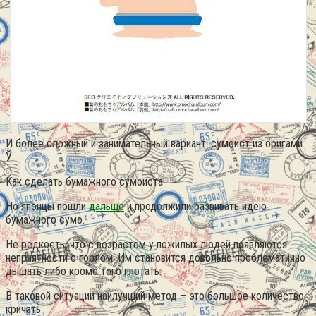
И более сложный и занимательный вариант: сумоист из оригами
Ў
Как сделать бумажного сумоиста
Но японцы пошли
дальше
и продолжили развивать идею
бумажного сумо.
Не редкость, что с возрастом у пожилых людей появляются
неприятности с горлом. Им становится довольно проблематично
дышать либо кроме того глотать.
В таковой ситуации наилучший метод – это большое количество
кричать.