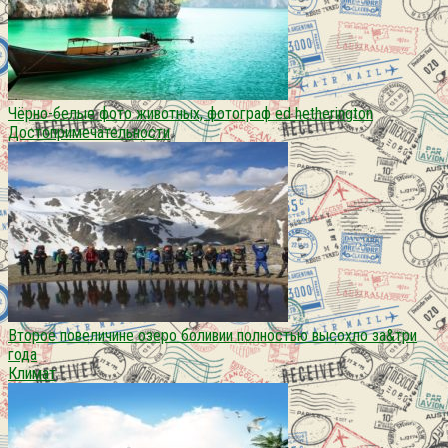
Чёрно-белые фото животных, фотограф ed hetherington
Достопримечательности
Второе повеличине озеро боливии полностью высохло за&три
года
Климат