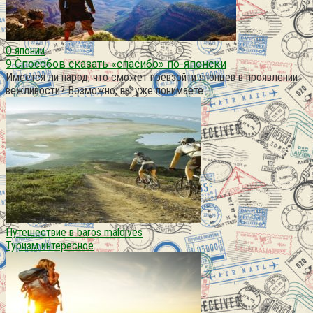
О японии
9 Способов сказать «спасибо» по-японски
Имеется ли народ, что сможет превзойти японцев в проявлении
вежливости? Возможно, вы уже понимаете
Путешествие в baros maldives
Туризм интересное