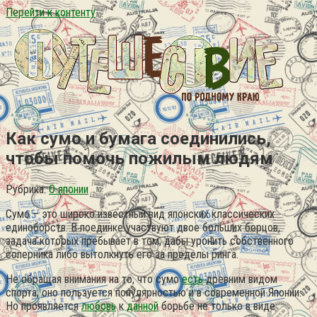
Перейти к контенту
Как сумо и бумага соединились,
чтобы помочь пожилым людям
Рубрика:
О японии
Сумо – это широко известный вид японских классических
единоборств. В поединке участвуют двое больших борцов,
задача которых пребывает в том, дабы уронить собственного
соперника либо вытолкнуть его за пределы ринга.
Не обращая внимания на то, что сумо
есть
древним видом
спорта, оно пользуется популярностью и в современной Японии.
Но проявляется
любовь
к
данной
борьбе не только в виде