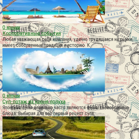
О японии
Корпоративные события
Любая уважающая себя компания, удачно трудящаяся на рынке,
имеет собственные традиции и историю. К
О японии
Суп-потаж из корня лопуха
Японские супы довольно часто являются очень своеобразные
блюда. Выбирая для вас первый рецепт супа,