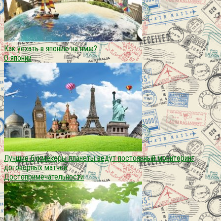
Как уехать в японию на пмж?
О японии
Лучшие букмекеры планеты ведут постоянный мониторинг
договорных матчей
Достопримечательности