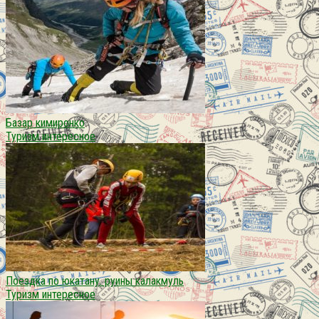
Базар кимиронко
Туризм интересное
Поездка по юкатану. руины калакмуль
Туризм интересное