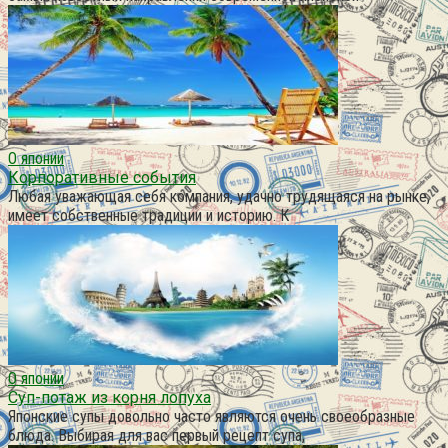
О японии
Корпоративные события
Любая уважающая себя компания, удачно трудящаяся на рынке,
имеет собственные традиции и историю. К
О японии
Суп-потаж из корня лопуха
Японские супы довольно часто являются очень своеобразные
блюда. Выбирая для вас первый рецепт супа,