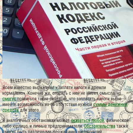
Всем известно выражение «Заплати налоги и дремли
нормально». Конечно же, спорить с ним не имеет смысла, но
смогут
появиться такие ситуации, что заплатить налоги вы не
имеете возможность из-за отсутствия нужной
суммы денежных
средств
для этого.
В аналогичных обстановках может
оказаться любой
, физическое
либо юрлицо, и личные предприниматели.
Обстоятельства
также
смогут быть различными: неожиданно нагрянувший