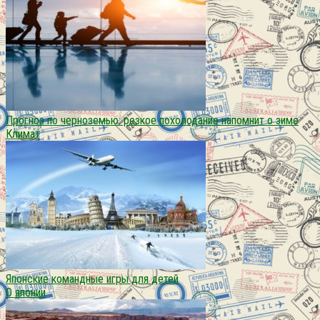
Прогноз по черноземью: резкое похолодание напомнит о зиме
Климат
Японские командные игры для детей
О японии