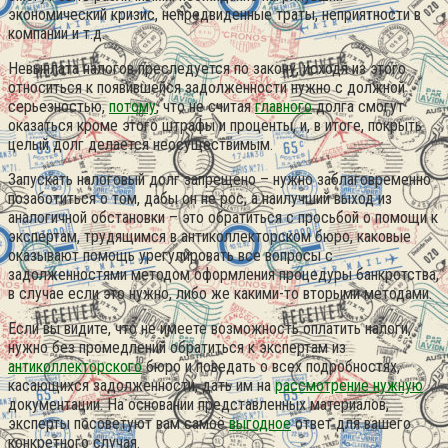
экономический кризис, непредвиденные траты, неприятности в
компании и т.д.
Невыплата налогов преследуется по закону, исходя из этого
относиться к появившейся задолженности нужно с должной
серьезностью,
потому
, что не считая
главного
долга смогут
оказаться кроме этого штрафы и проценты, и, в итоге, покрыть
целый долг делается неосуществимым.
Запускать налоговый долг запрещено – нужно заблаговременно
позаботиться о том, дабы он не рос, а наилучший выход из
аналогичной обстановки – это обратиться с просьбой о помощи к
экспертам, трудящимся в антиколлекторском бюро, каковые
оказывают помощь урегулировать все вопросы с
задолженностями методом оформления процедуры банкротства,
в случае если это нужно, либо же какими-то вторыми методами.
Если вы видите, что не имеете возможность оплатить налоги,
нужно без промедлений обратиться к экспертам из
антиколлекторского
бюро и поведать о всех подробностях,
касающихся задолженности, дать им на
рассмотрение нужную
документации. На основании представленных материалов,
эксперты посоветуют вам самоё
выгодное
ответ для вашего
конкретного случая.