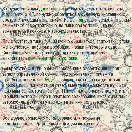
В случае если вам
дали
совет оформить банкротство физлица,
юрлица либо ИП, то нужно обратиться в судебную инстанцию с
соответствующим заявлением. На
данной
стадии возможно всем
заниматься самостоятельно, но лишь при условии, что вы
замечательно понимаете законодательство.
При отсутствия таких знаний нужно обращаться, опять-таки, к тем
же экспертам, дабы они воображали ваши интересы в суде.
Специалисты собственного дела окажут помощь вам
выхлопотать
самые выгодные
условия
.
Банкротство ООО либо физического лица вероятно лишь при
успехи определенной суммы продолжительно, причем на
судебном совещании
будет
анализироваться ваша деятельность
и позже лишь приниматься ответ, имеете возможность вы быть
признаны банкротом либо нет. Принципиально важно подметить,
что имущество личного и опытного пользования, и квартира либо
автомобиль, если они у вас одни и вы ими пользуетесь,
изыматься не будут.
Все другое возможно использовано для покрытия
задолженности перед налоговой администрацией.