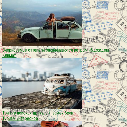
Вчерноземье оттепели заканчиваются ветром и&дождем
Климат
Трип «в поисках дракулы». замок бран
Туризм интересное