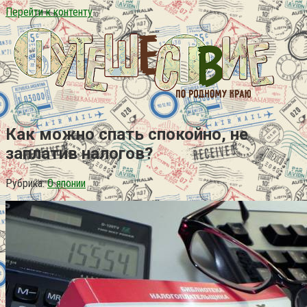
Перейти к контенту
Как можно спать спокойно, не
заплатив налогов?
Рубрика:
О японии