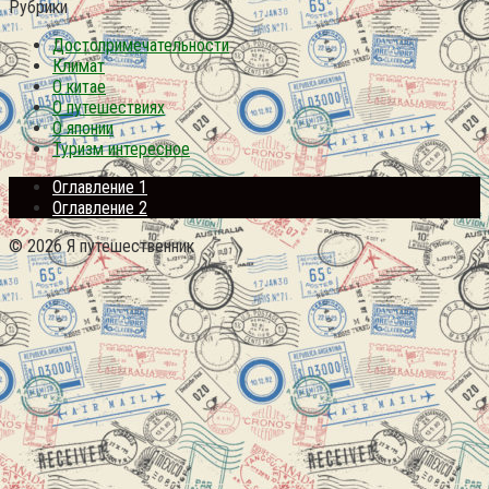
Рубрики
Достопримечательности
Климат
О китае
О путешествиях
О японии
Туризм интересное
Оглавление 1
Оглавление 2
© 2026 Я путешественник