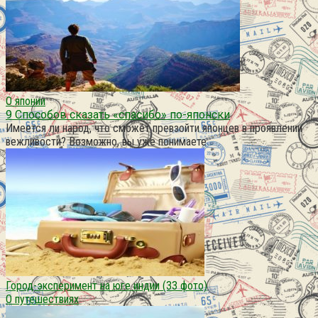
О японии
9 Способов сказать «спасибо» по-японски
Имеется ли народ, что сможет превзойти японцев в проявлении
вежливости? Возможно, вы уже понимаете
Город-эксперимент на юге индии (33 фото)
О путешествиях