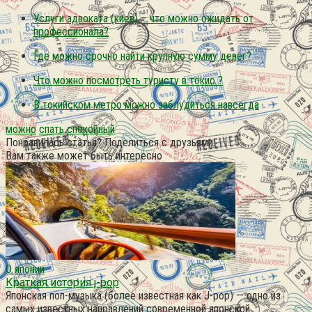
Услуги адвоката (киев) – что можно ожидать от
профессионала?
Где можно срочно найти крупную сумму денег?
Что можно посмотреть туристу в токио ?
В токийском метро можно заблудиться навсегда
можно
спать
спокойный
Понравилась статья? Поделиться с друзьями:
Вам также может быть интересно
О японии
Краткая история j-pop
Японская поп-музыка (более известная как J-pop) — одно из
самых известных направлений современной японской