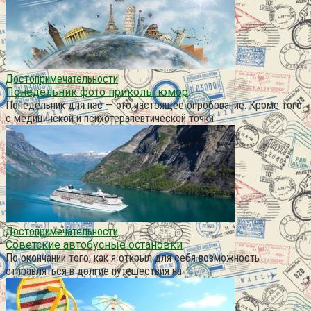
Достопримечательности
Понедельник фото приколы юмор
Понедельник для нас — это настоящее опробование. Кроме того
с медицинской и психотерапевтической точки
Достопримечательности
Советские автобусные остановки
По окончании того, как я открыл для себя возможность
отправляться в долгие путешествия на