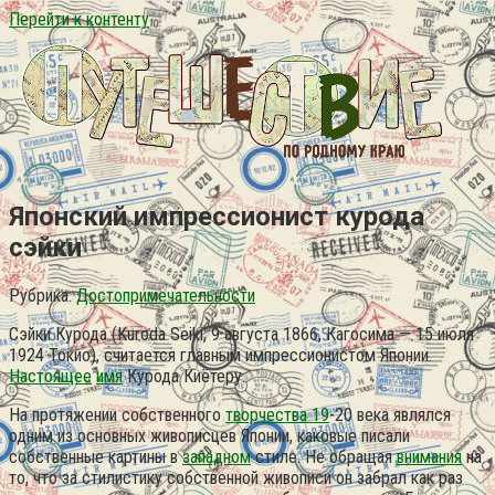
Перейти к контенту
Японский импрессионист курода
сэйки
Рубрика:
Достопримечательности
Сэйки Курода (Kuroda Seiki, 9 августа 1866, Кагосима — 15 июля
1924 Токио), считается главным импрессионистом Японии.
Настоящее
имя
Курода Киётеру.
На протяжении собственного
творчества 19
-20 века являлся
одним из основных живописцев Японии, каковые писали
собственные картины в
западном
стиле. Не обращая
внимания
на
то, что за стилистику собственной живописи он забрал как раз