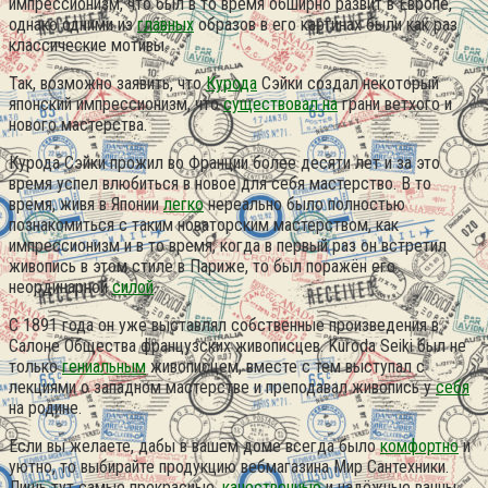
импрессионизм, что был в то время обширно развит в Европе,
однако одними из
главных
образов в его картинах были как раз
классические мотивы.
Так, возможно заявить, что
Курода
Сэйки создал некоторый
японский импрессионизм, что
существовал на
грани ветхого и
нового мастерства.
Курода Сэйки прожил во Франции более десяти лет и за это
время успел влюбиться в новое для себя мастерство. В то
время, живя в Японии
легко
нереально было полностью
познакомиться с таким новаторским мастерством, как
импрессионизм и в то время, когда в первый раз он встретил
живопись в этом стиле в Париже, то был поражён его
неординарной
силой
.
С 1891 года он уже выставлял собственные произведения в
Салоне Общества французских живописцев. Kuroda Seiki был не
только
гениальным
живописцем, вместе с тем выступал с
лекциями о западном мастерстве и преподавал живопись у
себя
на родине.
Если вы желаете, дабы в вашем доме всегда было
комфортно
и
уютно, то выбирайте продукцию вебмагазина Мир Сантехники.
Лишь тут самые прекрасные,
качественные
и надёжные ванны