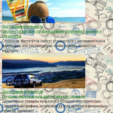
Достопримечательности
Тесты с ответами по философии углубляют знания у
студентов
Студентов Институтов смогут столкнуться с изучением курса
философии, что рекомендован чтобы познать полностью
мудрость
Достопримечательности
Лучшие зарубежные детективные сериалы
Детективные сериалы пользуются большой популярностью.
Современная графика, потрясающая игра актеров и интересные
сюжеты завлекают