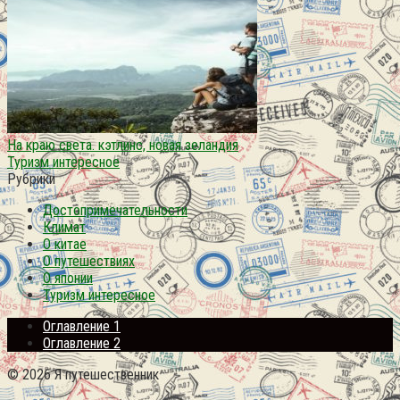
На краю света. кэтлинс, новая зеландия
Туризм интересное
Рубрики
Достопримечательности
Климат
О китае
О путешествиях
О японии
Туризм интересное
Оглавление 1
Оглавление 2
© 2026 Я путешественник