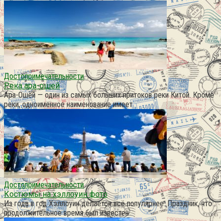
Достопримечательности
Река ара-ошей
Ара-Ошей — один из самых больших притоков реки Китой. Кроме
реки, одноименное наименование имеет
Достопримечательности
Костюмы на хэллоуин фото
Из года в год Хэллоуин делается всё популярнее. Праздник, что
продолжительное время был известен