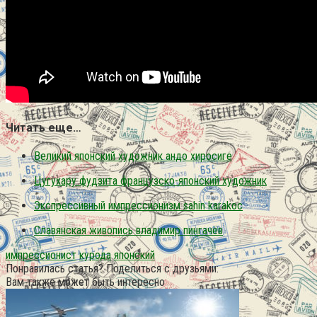
Читать еще…
Великий японский художник андо хиросиге
Цугухару фудзита французско-японский художник
Экспрессивный импрессионизм sahin karakoc
Славянская живопись владимир пингачёв
импрессионист
курода
японский
Понравилась статья? Поделиться с друзьями:
Вам также может быть интересно