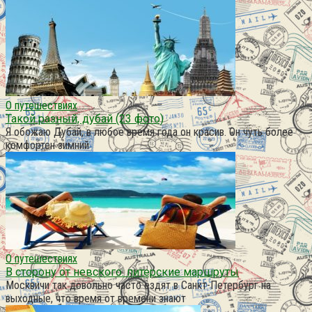
О путешествиях
Такой разный, дубай (23 фото)
Я обожаю Дубай, в любое время года он красив. Он чуть более
комфортен зимний
О путешествиях
В сторону от невского: питерские маршруты
Москвичи так довольно часто ездят в Санкт-Петербург на
выходные, что время от времени знают