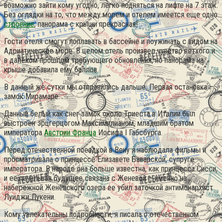
возможно зайти кому угодно, легко подняться на лифте на 7 этаж.
Без оглядки на то, что между морем и отелем имеется еще одно
строение
, панорама с крыши прекрасная!
Гости отеля смогут поплавать в бассейне и поужинать с видом на
Адриатическое море. В целом отель произвел чувство ветхого и
в далеком прошлом требующего обновления, но панорама на
крыше добавила ему баллов.
В данный же сутки мы отправились дальше. Первая остановка –
замок Мирамаре.
Данный белый как снег замок около Триеста в Италии был
выстроен эрцгерцогом Максимилианом, младшим братом
императора
Австрии Франца
Иосифа I Габсбурга.
Перед отечественной поездкой в Вену я наблюдала фильмы и
просматривала о принцессе Елизавете Баварской, супруге
императора. В народе она больше известна, как принцесса Сисси,
и ее печальная будущее связана с Женевой – именно на
набережной Женевского озера ее убил заточкой антимонархист
Луиджи Лукени.
Кому увлекательны подробности, я писала о отечественном