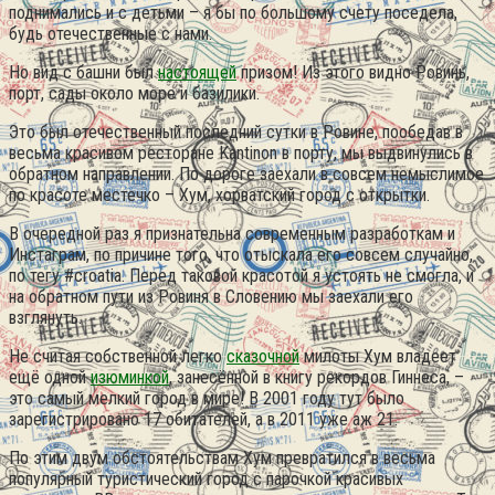
поднимались и с детьми – я бы по большому счету поседела,
будь отечественные с нами.
Но вид с башни был
настоящей
призом! Из этого видно Ровинь,
порт, сады около море и базилики.
Это был отечественный последний сутки в Ровине, пообедав в
весьма красивом ресторане Kantinon в порту, мы выдвинулись в
обратном направлении. По дороге заехали в совсем немыслимое
по красоте местечко – Хум, хорватский город с открытки.
В очередной раз я признательна современным разработкам и
Инстаграм, по причине того, что отыскала его совсем случайно,
по тегу #croatia. Перед таковой красотой я устоять не смогла, и
на обратном пути из Ровиня в Словению мы заехали его
взглянуть.
Не считая собственной легко
сказочной
милоты Хум владеет
ещё одной
изюминкой
, занесённой в книгу рекордов Гиннеса, –
это самый мелкий город в мире! В 2001 году тут было
зарегистрировано 17 обитателей, а в 2011 уже аж 21.
По этим двум обстоятельствам Хум превратился в весьма
популярный туристический город с парочкой красивых