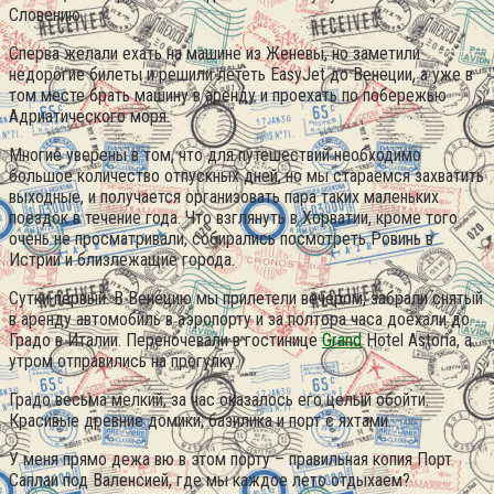
Словению.
Сперва желали ехать на машине из Женевы, но заметили
недорогие билеты и решили лететь EasyJet до Венеции, а уже в
том месте брать машину в аренду и проехать по побережью
Адриатического моря.
Многие уверены в том, что для путешествий необходимо
большое количество отпускных дней, но мы стараемся захватить
выходные, и получается организовать пара таких маленьких
поездок в течение года. Что взглянуть в Хорватии, кроме того
очень не просматривали, собирались посмотреть Ровинь в
Истрии и близлежащие города.
Сутки первый. В Венецию мы прилетели вечером, забрали снятый
в аренду автомобиль в аэропорту и за полтора часа доехали до
Градо в Италии. Переночевали в гостинице
Grand
Hotel Astoria, а
утром отправились на прогулку.
Градо весьма мелкий, за час оказалось его целый обойти.
Красивые древние домики, базилика и порт с яхтами.
У меня прямо дежа вю в этом порту – правильная копия Порт
Саплаи под Валенсией, где мы каждое лето отдыхаем?