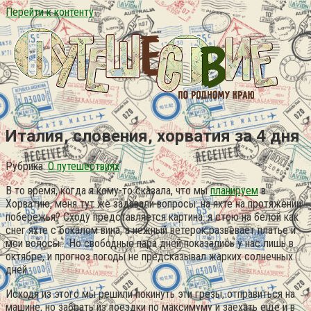
Перейти к контенту
Италия, словения, хорватия за 4 дня
Рубрика:
О путешествиях
В то время, когда я кому-то сказала, что мы
планируем
в
Хорватию, меня тут же задавали вопросы: на яхте на протяжении
побережья? Сходу представляется картина: я стою на белой как
снег яхте с бокалом вина, а нежный ветерок развевает платье и
мои волосы… Но свободные пара дней показались у нас лишь в
октябре, и прогноз погоды не предсказывал жарких солнечных
дней.
Исходя из этого мы решили покинуть эти грезы, отправиться на
машине, но забрать из поездки по максимуму и заехать еще и в