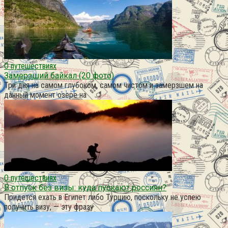
О путешествиях
Замерзший байкал (20 фото)
Три дня на самом глубоком, самом чистом и замерзшем на
данный момент озере на
О путешествиях
В отпуск без визы: куда пускают россиян?
Придется ехать в Египет либо Турцию, поскольку не успею
получить визу, — эту фразу