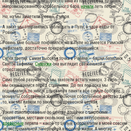
каковые, напившись недорогого вина из пластиковых бутылок
импровизированного корабельного бара,
начали
петь песни!
Но, но мы заметили Ровинь с моря.
А закат мы отправились наблюдать в Пулу, в часе езды от
Ровиня.
Ровинь мне больше понравился, но в Пуле но имеется Римский
амфитеатр, достаточно прекрасно сохранившийся.
Сутки третий. Самая высокая точка в Ровине – башня базилики
Святой Евфимии.
Снаружи
она выглядит свеженькой и
отреставрированной.
Само собой разумеется, мы захотели встать наверх. 3 евро – и
мы оказываемся перед ступенями. До тех пор пока мы
поднимались по ним, я отыскала в памяти все самые броские
моменты собственной жизни, включая собственное детство да и
то, как мы лазили по закинутой древесной церкви.
Узкие отполированные по центру дощечки с широкими
просветами, местами скользкие, местами зазубренные
древесные
перила – какой-то целый сюрреализм в моей совсем
не экстремальной теперешней взрослой жизни. А многие