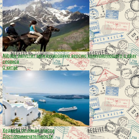
Alibaba запустит международную версию конкурирующего с ebay
сервиса
О китае
Хедкаты от рэнди гласса
Достопримечательности