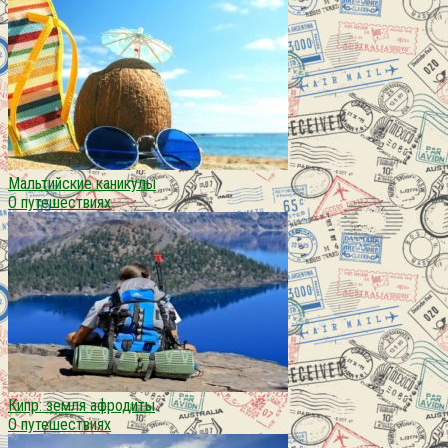
Мальтийские каникулы
О путешествиях
Кипр: земля афродиты
О путешествиях