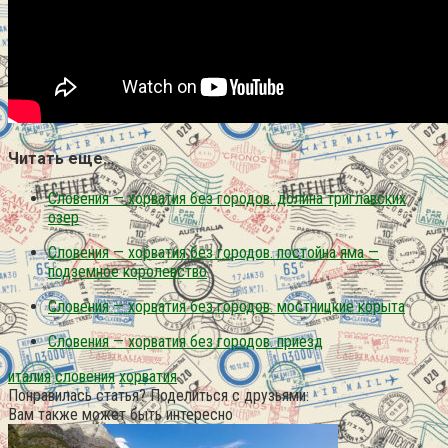
Читать еще…
Словения — хорватия без городов. долина триглавских
озер
Словения — хорватия без городов. постойна яма —
подземное королевство
Словения — хорватия без городов. мостницкие корыта
Словения — хорватия без городов. приезд
италия
словения
хорватия
Понравилась статья? Поделиться с друзьями:
Вам также может быть интересно