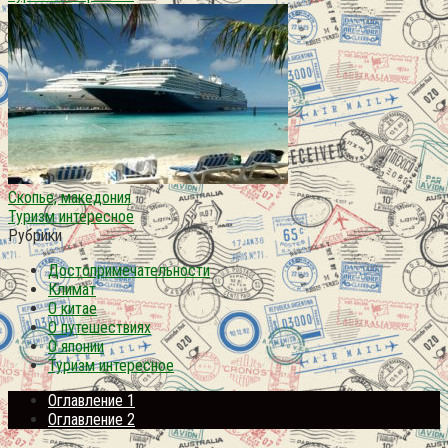
Скопье, македония
Туризм интересное
Рубрики
Достопримечательности
Климат
О китае
О путешествиях
О японии
Туризм интересное
Оглавление 1
Оглавление 2