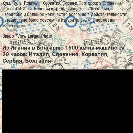
Хум, Пула, Ровинь – Хорватия, Пиран и Порторож в Словении,
замки в Италии, Венеция и Градо, винодельня Козлович,
наподобие и большое количество всего, но в действительности
путешествие было совсем не изнурительным, а переезды
маленькими.
Винцо ?View Larger Photo
Из Италии в Болгарию 1600 км на машине за
20 часов: Италия, Словения, Хорватия,
Сербия, Болгария