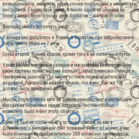
возвышенности, аквариум, узкие улочки посередине и множество
ресторанов у береговой линии. А около одной из церквей на
берегу видно берега сходу двух Хорватии – и стран Италии.
Хорошее место встречать закат.
К вечеру мы добрались в Ровинь в Хорватии, где забронировали
отель Monte Mulini на 2 ночи.
Сутки второй. Ровинь красив, кроме того в не солнечный сутки.
Узкие улочки, картинные галереи и магазинчики бижутерии (кое-
какие картины прямо весьма хороши!), запах оливкового масла и
трюфеля на рыночке, где мы не устояли перед обаятельным
дедушкой, говорящим на всех языках, что и мы. Как же тут
должно быть прекрасно летом!
Мысли о прогулке на яхте не давали спокойствия, и мы забрали
поездку на кораблике около островов. Честно сообщу,
возможно было и без этого обойтись.
День-то был не солнечный, а острова совсем не как в
Доминикане с белыми как снег пляжами. Плюс ко всему, у нас
была компания из приблизительно 200 испанских пенсионеров,