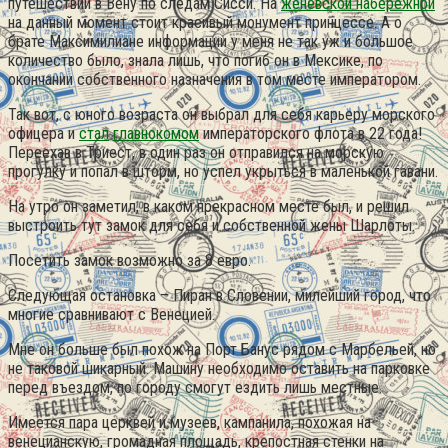
путешествии в Вену по следам Сисси. На
женевской набережной
на данный момент стоит красивый монумент принцессе. А о
брате Максимилиане информации у меня не так уж и большое
количество было, знала лишь, что погиб он в Мексике, по
окончании собственного назначения в том месте императором.
Так вот, с юного возраста он выбрал для себя карьеру морского
офицера и
стал
главнокомом
императорского флота в 22 года!
Переехав в Триест, в один раз он отправился на морскую
прогулку и попал в шторм, но успел укрыться в маленькой гавани.
На утро он заметил, в каком прекрасном месте был, и решил
выстроить тут замок для себя и собственной жены Шарлоты.
Посетить замок возможно за 8 евро.
Следующая остановка – Пиран в Словении, милейший город, что
многие сравнивают с Венецией.
Мне он больше был похож на Порт Банус рядом с Марбельей, но
не таковой шикарный. Машину необходимо оставить на парковке
перед въездом, по городу смогут ездить лишь местные.
Имеется пара церквей и музеев, кампанила, похожая на
венецианскую, громадная площадь, крепостная стенки на