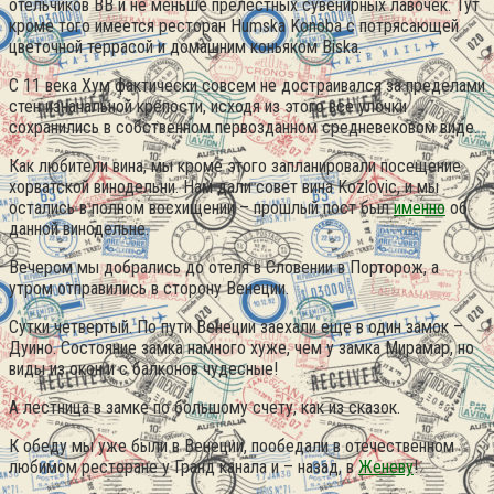
отельчиков BB и не меньше прелестных сувенирных лавочек. Тут
кроме того имеется ресторан Humska Konoba с потрясающей
цветочной террасой и домашним коньяком Biska.
С 11 века Хум фактически совсем не достраивался за пределами
стен изначальной крепости, исходя из этого все улочки
сохранились в собственном первозданном средневековом виде.
Как любители вина, мы кроме этого запланировали посещение
хорватской винодельни. Нам дали совет вина Kozlovic, и мы
остались в полном восхищении – прошлый пост был
именно
об
данной винодельне.
Вечером мы добрались до отеля в Словении в Порторож, а
утром отправились в сторону Венеции.
Сутки четвертый. По пути Венеции заехали еще в один замок –
Дуино. Состояние замка намного хуже, чем у замка Мирамар, но
виды из окон и с балконов чудесные!
А лестница в замке по большому счету, как из сказок.
К обеду мы уже были в Венеции, пообедали в отечественном
любимом ресторане у Гранд канала и – назад, в
Женеву
!