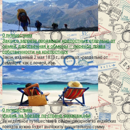
О путешествиях
Закон о запрете продавать крепостных отдельно от
семей. дарственная и обмены – переход права
собственности на крепостных
Закон, изданный 2 мая 1833 г., запрещал «раздельно от
семейств, как с почвой, так
О путешествиях
Индия: на поезде по стране махараждей
За недельное путешествие в самом шикарном из индийских
поездов нужно будет выложить внушительную сумму.