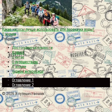
Какие насосы лучше использовать для перекачки воды?
О японии
Рубрики
Достопримечательности
Климат
О китае
О путешествиях
О японии
Туризм интересное
Оглавление 1
Оглавление 2
© 2026 Я путешественник