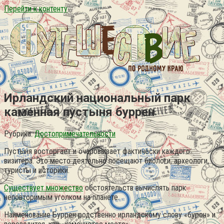
Перейти к контенту
Ирландский национальный парк
каменная пустыня буррен
Рубрика:
Достопримечательности
Пустыня восторгает и очаровывает фактически каждого
визитёра. Это место деятельно посещают биологи, археологи,
туристы и историки.
Существует множество
обстоятельств вычислять парк
неповторимым уголком на планете.
Наименование Буррен родственно ирландскому слову «бурон» и