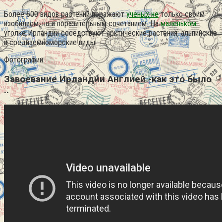
Более 600 видов растений поражают
ученых не
только своим
изобилием, но и поразительным сочетанием. На
маленьком
уголке Ирландии соседствуют арктические растения, альпийские
и средиземноморские виды.
Фотографии
Завоевание Ирландии Англией -как это было
..