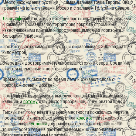
Место нахождения пустыни — самая дальняя точка Европы. Она
граничит на юге с утесами Мохер и с заливом Голуэй на севере.
Ландшафт
местности по большей части ограничивается скалами
и камнями. Громадная ее территория покрыта огромными
известняковыми плитами и простирающимися до горизонта
большими глыбами.
Протяженность каменной пустыни образовывает 300 квадратных
километров.
Очередная достопримечательность — стоячие озера. Среди них
видятся временные и постоянные озера.
Временные высыхают во время лета и оживают снова с
приходом осени и дождей.
Постоянные озера имеют высокую концентрацию карбоната
кальция, а
потому
отличаются прозрачной, голубоватой водой.
Тысячи лет тому назад в данной местности показались первые
поселенцы. Их не только впечатлила
красота
пейзажей, но и
совершенные
условия
для развития сельского хозяйства. в
течении всего года на пастбищах возможно было пасти скот,
благодаря известковым плитам.