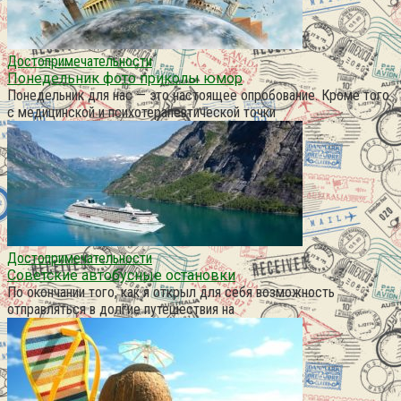
Достопримечательности
Понедельник фото приколы юмор
Понедельник для нас — это настоящее опробование. Кроме того
с медицинской и психотерапевтической точки
Достопримечательности
Советские автобусные остановки
По окончании того, как я открыл для себя возможность
отправляться в долгие путешествия на