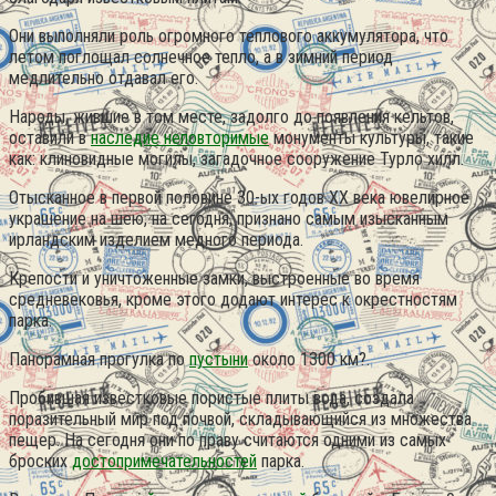
Они выполняли роль огромного теплового аккумулятора, что
летом поглощал солнечное тепло, а в зимний период
медлительно отдавал его.
Народы, жившие в том месте, задолго до появления кельтов,
оставили в
наследие неповторимые
монументы культуры, такие
как: клиновидные могилы, загадочное сооружение Турло хилл.
Отысканное в первой половине 30-ых годов XX века ювелирное
украшение на шею, на сегодня, признано самым изысканным
ирландским изделием медного периода.
Крепости и уничтоженные замки, выстроенные во время
средневековья, кроме этого додают интерес к окрестностям
парка.
Панорамная прогулка по
пустыни
около 1300 км?.
Пробившая известковые пористые плиты вода, создала
поразительный мир под почвой, складывающийся из множества
пещер. На сегодня они по праву считаются одними из самых
броских
достопримечательностей
парка.