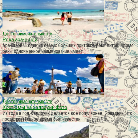
Достопримечательности
Река ара-ошей
Ара-Ошей — один из самых больших притоков реки Китой. Кроме
реки, одноименное наименование имеет
Достопримечательности
Костюмы на хэллоуин фото
Из года в год Хэллоуин делается всё популярнее. Праздник, что
продолжительное время был известен