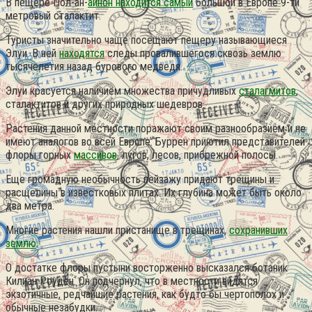
В пещере Пол-ан-
айнон находится самый
большой в Европе 9-ти
метровый сталактит.
Туристы значительно чаще посещают пещеру называющиеся
Элуи. В ней
находятся
следы провалившегося сквозь землю
тысячелетия назад бурового медведя.
Элуи красуется наличием множества причудливых
сталагмитов
,
сталактитов и других природных шедевров.
Растения данной местности поражают своим разнообразием и не
имеют аналогов во всей Европе. Буррен приютил представителей
флоры горных
массивов
, лугов, лесов, прибрежной полосы.
Еще громадную необычность пейзажу придают трещины и
расщелины в известковых плитах. Их глубина может быть около
два метра.
Многие растения нашли пристанище в трещинах,
сохранивших
землю
.
О достатке флоры пустыни восторженно высказался ботаник
Килиан Роуден. Он подчернул, что в местности видятся
экзотичные, редчайшие растения, как будто бы чертополох и
обычные незабудки.