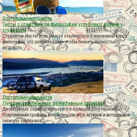
Достопримечательности
Тесты с ответами по философии углубляют знания у
студентов
Студентов Институтов смогут столкнуться с изучением курса
философии, что рекомендован чтобы познать полностью
мудрость
Достопримечательности
Лучшие зарубежные детективные сериалы
Детективные сериалы пользуются большой популярностью.
Современная графика, потрясающая игра актеров и интересные
сюжеты завлекают