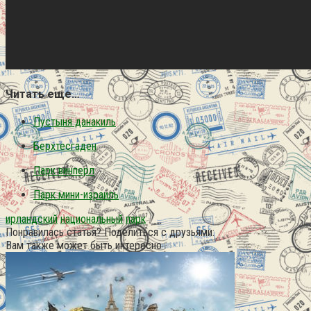
Читать еще…
Пустыня данакиль
Берхтесгаден
Парк винперл
Парк мини-израиль
ирландский
национальный
парк
Понравилась статья? Поделиться с друзьями:
Вам также может быть интересно