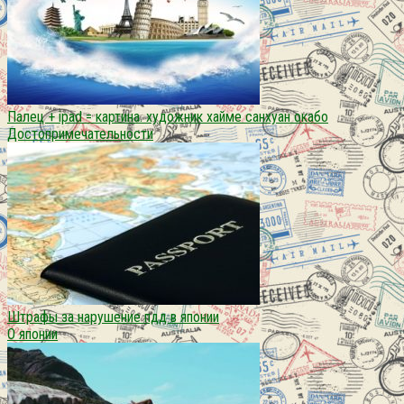
Палец + ipad = картина. художник хайме санхуан окабо
Достопримечательности
Штрафы за нарушение пдд в японии
О японии