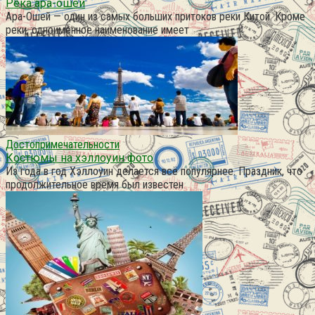
Река ара-ошей
Ара-Ошей — один из самых больших притоков реки Китой. Кроме
реки, одноименное наименование имеет
Достопримечательности
Костюмы на хэллоуин фото
Из года в год Хэллоуин делается всё популярнее. Праздник, что
продолжительное время был известен