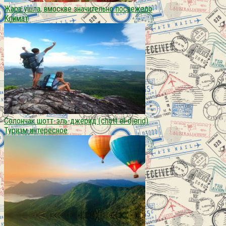
Жара ушла, вмоскве значительно посвежело
Климат
Солончак шотт-эль-джерид (chott el-djerid)
Туризм интересное