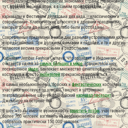
неспециализированном развитии экономики страны. Но основное
тут, конечно же, не в этом, а в самом происходящем.
карнавалы и Фестивали делятся на два вида — классические и
современные.
Классические относятся к древним праздникам,
каковые дошли до наших дней либо были воссозданы.
Современные придуманы в наши дни разными устроителями шоу
и представлений. При должном внимании и подходе, и те и другие
являются весьма прекрасными и радостными.
Карнавал Jember Fashion Carnaval, что проходит в Индонезии,
считается одним из
самых больших в мире
. Грандиозное шоу,
посвящённое
моде
, завлекает множество ценителей уникальных
костюмов и просто
любителей
прекрасно повеселиться.
В самых необыкновенных, броских и
фантастических
костюмах
участники шествуют по улицам, танцуют и устраивают
театрализованные шоу. Индонезийский
карнавал проходит
в
Джембере на острове Ява.
В шоу, что вы имеете возможность
заметить потом
, участвовало
более 700 человек. взглянуть на необыкновенное шествие
собралось практически 150 000 человек.