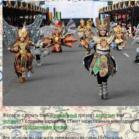
Желаете сделать самый
уникальный
презент
дорогому
вам
человеку
? Хорошим вариантом станут нарисованные новогодние
открытки
собственными руками
.
Всё об этом вы сможете определить на сайте О! Открытки.