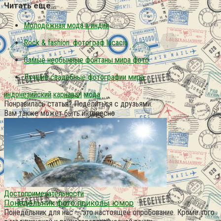
Читать еще…
Молодёжная мода в индии
Rock & fashion. фотограф lucaciu
Самые необычные фонтаны мира фото
Лучшие свадебные фотографии мира
индонезийский
карнавал
мода
Понравилась статья? Поделиться с друзьями:
Вам также может быть интересно
Достопримечательности
Понедельник фото приколы юмор
Понедельник для нас — это настоящее опробование. Кроме того