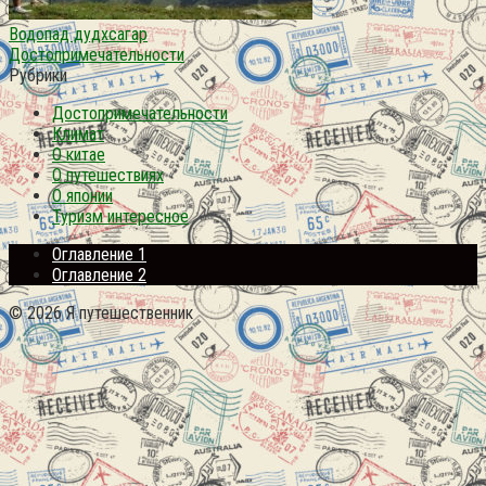
Водопад дудхсагар
Достопримечательности
Рубрики
Достопримечательности
Климат
О китае
О путешествиях
О японии
Туризм интересное
Оглавление 1
Оглавление 2
© 2026 Я путешественник