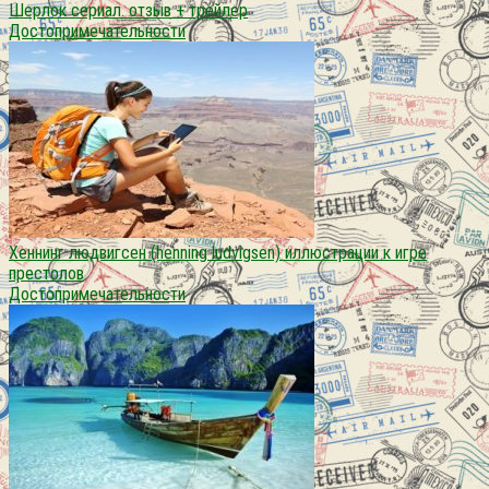
Шерлок сериал. отзыв + трейлер
Достопримечательности
Хеннинг людвигсен (henning ludvigsen) иллюстрации к игре
престолов
Достопримечательности