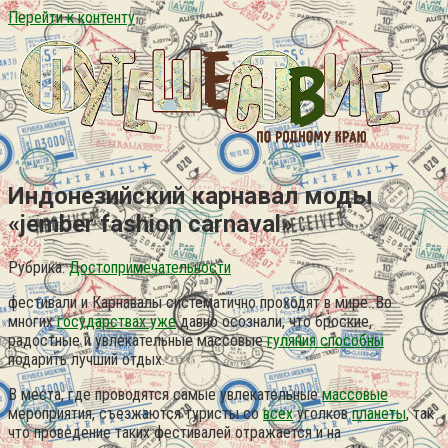
Перейти к контенту
Индонезийский карнавал моды
«jember fashion carnaval»
Рубрика:
Достопримечательности
фестивали и Карнавалы систематично проходят в мире. Во
многих
государствах уже
давно осознали, что броские,
радостные и увлекательные массовые
гуляния способны
подарить лучший отдых.
В места, где проводятся самые увлекательные
массовые
мероприятия, съезжаются туристы со
всех
уголков
планеты
, так
что проведение таких фестивалей отражается и на