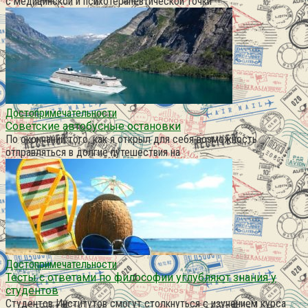
с медицинской и психотерапевтической точки
Достопримечательности
Советские автобусные остановки
По окончании того, как я открыл для себя возможность
отправляться в долгие путешествия на
Достопримечательности
Тесты с ответами по философии углубляют знания у
студентов
Студентов Институтов смогут столкнуться с изучением курса