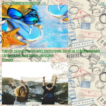
Достопримечательности
Накубе разработан проект укрепления берегов от&размывания
с&помощью мангровых зарослей
Климат