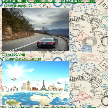
Casio выпустил две юбилейные модели к 35-летию g-shock
Туризм интересное
Стена троллей
Достопримечательности
Отели паттайи: качественно не значит дорого. блог — обзор