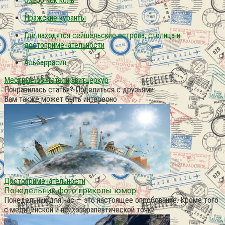
Озеро кок коль
Пражские куранты
Где находятся сейшельские острова, столица и
достопримечательности
Альбаррасин
Местные обитатели
хвитцеркур
Понравилась статья? Поделиться с друзьями:
Вам также может быть интересно
Достопримечательности
Понедельник фото приколы юмор
Понедельник для нас — это настоящее опробование. Кроме того
с медицинской и психотерапевтической точки