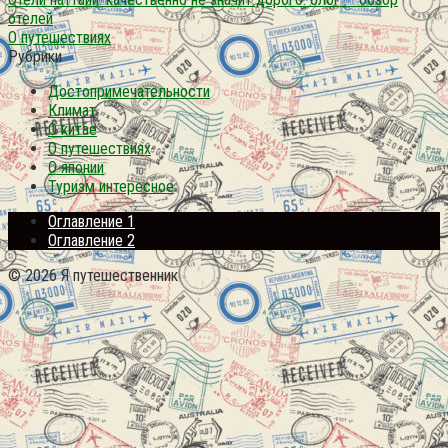
отелей
О путешествиях
Рубрики
Достопримечательности
Климат
О китае
О путешествиях
О японии
Туризм интересное
Оглавление 1
Оглавление 2
© 2026 Я путешественник