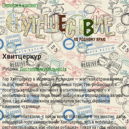
Перейти к контенту
Хвитцеркур
Рубрика:
Достопримечательности
Гор Хвитцеркур в Исландии Исландия — жёсткая страна вечных
льдов, пристанище самых отчаянных туристов, решающихся
посетить холодный континент в отыскивании красивого и
необычайного. Чего лишь стоит побережье исландского залива
Хуна, где в неподвижном великолепии застыло огромное
каменное чудовище.
Местные обитатели, с покон веков обитавшие в тех местах, дали
необычной горе наименование Хвитцеркур, что в переводе
растолковывается, как «белая рубашка». Глядя на гора нереально