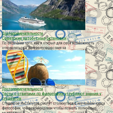
Достопримечательности
Советские автобусные остановки
По окончании того, как я открыл для себя возможность
отправляться в долгие путешествия на
Достопримечательности
Тесты с ответами по философии углубляют знания у
студентов
Студентов Институтов смогут столкнуться с изучением курса
философии, что рекомендован чтобы познать полностью
мудрость