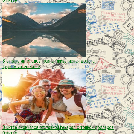
О китае
В стране антиподов. южная живописная дорога
Туризм интересное
В китае скончался отставной генерал с тонной долларов
О китае