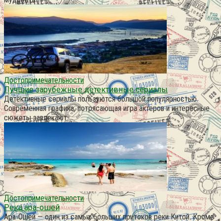
Достопримечательности
Лучшие зарубежные детективные сериалы
Детективные сериалы пользуются большой популярностью.
Современная графика, потрясающая игра актеров и интересные
сюжеты завлекают
Достопримечательности
Река ара-ошей
Ара-Ошей — один из самых больших притоков реки Китой. Кроме