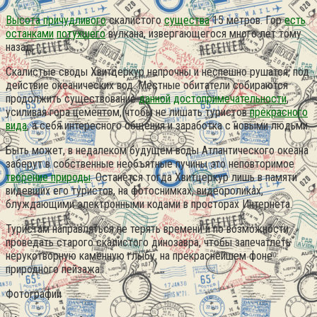
Высота причудливого
скалистого
существа
15 метров. Гор
есть
останками
потухшего
вулкана, извергающегося много лет тому
назад.
Скалистые своды Хвитцеркур непрочны и неспешно рушатся, под
действие океанических вод. Местные обитатели собираются
продолжить существование
данной
достопримечательности
,
усиливая гора цементом, чтобы не лишать туристов
прекрасного
вида
, а себя интересного общения и заработка с новыми людьми.
Быть может, в недалеком будущем воды Атлантического океана
заберут в собственные необъятные пучины это неповторимое
творение природы
. Останется тогда Хвитцеркур лишь в памяти
видевших его туристов, на фотоснимках, видеороликах,
блуждающими электронными кодами в просторах Интернета.
Туристам направляться не терять времени и по возможности
проведать старого скалистого динозавра, чтобы запечатлеть
нерукотворную каменную глыбу, на прекраснейшем фоне
природного пейзажа.
Фотографии