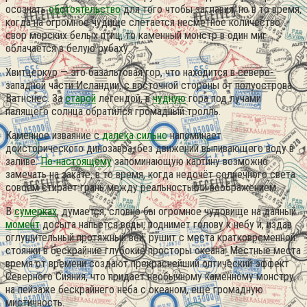
осознать
обстоятельство
для того чтобы заглавия, но в то время,
когда на огромное чудище слетается несметное количество
свор морских белых птиц, то каменный монстр в один миг
облачается в белую рубаху.
Хвитцеркур — это базальтовая гор, что находится в северо-
западной части Исландии, с восточной стороны от полуострова
Ватнснес. За
старой
легендой, в
чудную
гора под лучами
палящего солнца обратился громадный тролль.
Каменное изваяние с
далека сильно
напоминает
доисторического динозавра, без движений выпивающего воду в
заливе.
По-настоящему
запоминающую картину возможно
замечать на закате, в то время, когда недочёт солнечного света
совсем стирает грань между реальностью и воображением.
В
сумерках
, думается, словно бы огромное чудовище на данный
момент
досыта напьется воды, поднимет голову к небу и, издав
оглушительный протяжный вой, рушит с места кратковременной
стоянки в бескрайние глубокие просторы океана. Местные места
время от времени создают прекраснейший оптический эффект
Северного Сияния, что придает необычному каменному монстру,
на пейзаже бескрайнего неба с океаном, еще громадную
мистичность.