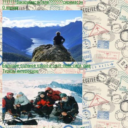
???????Вакаримасэн?или???????сиримасэн
О японии
Большое соленое озеро и солт-лейк-сити, сша
Туризм интересное