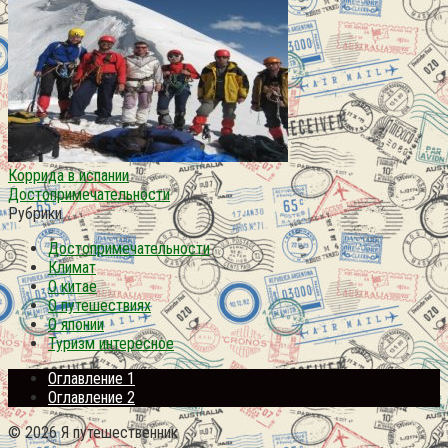
Коррида в испании
Достопримечательности
Рубрики
Достопримечательности
Климат
О китае
О путешествиях
О японии
Туризм интересное
Оглавление 1
Оглавление 2
© 2026 Я путешественник