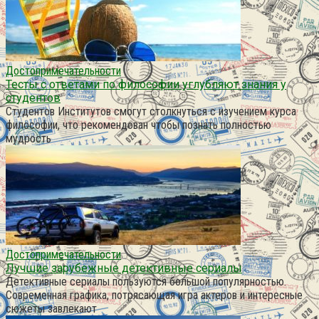
Достопримечательности
Тесты с ответами по философии углубляют знания у
студентов
Студентов Институтов смогут столкнуться с изучением курса
философии, что рекомендован чтобы познать полностью
мудрость
Достопримечательности
Лучшие зарубежные детективные сериалы
Детективные сериалы пользуются большой популярностью.
Современная графика, потрясающая игра актеров и интересные
сюжеты завлекают