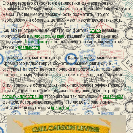
Его мастерство относится к стилистике фэнтези и резко
отличается от красивой манеры многих вторых живописцев этого
жанра.
Так вы имеете возможность подметить, что его
изображения и образы в целом имеют некую декоративность.
Как это ни страно, но декоративное фэнтези
стало
весьма
популярным в
иллюстрации книг
, изданий и второй печатной
продукции.
Такое фэнтези
создаёт чувство гармони, чистоты а
также
идеальности
.
Помимо этого, мастерство Грега Калла весьма самобытно.
Кроме того иллюстрируя сюжеты и разные книги, он не
отступает от собственного почерка и продолжает традицию
особенного мира фэнтези, что он сам же некогда и придумал.
Стилизованные образы фактически исключают эффект ужаса и
страха, кроме того при изображении чудовищ и монстров,
потому иллюстрации
этого автора так популярны в
сказочном
фэнтези, которое должно не пугать людей, а завлекать
собственной внутренней
красотой
.