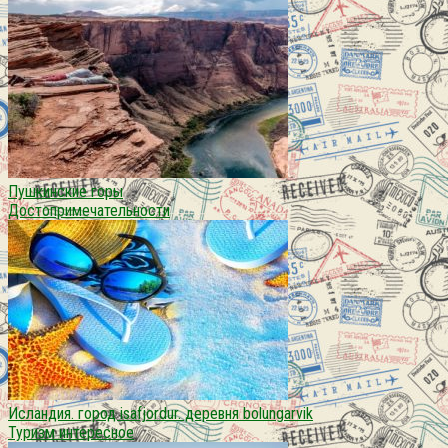
Пушкинские горы
Достопримечательности
Исландия. город isafjordur. деревня bolungarvik
Туризм интересное