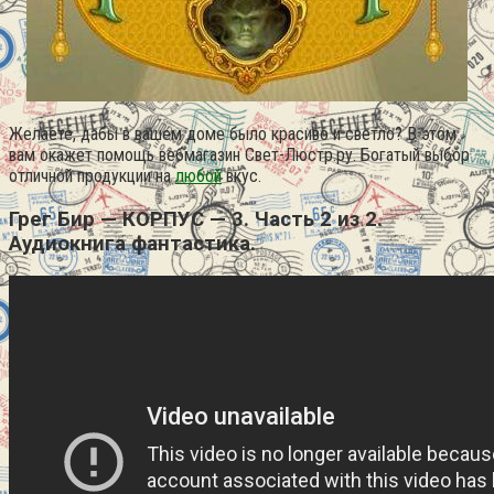
Желаете, дабы в вашем доме было красиво и светло? В этом
вам окажет помощь вебмагазин Свет-Люстр.ру. Богатый выбор
отличной продукции на
любой
вкус.
Грег Бир — КОРПУС — 3. Часть 2 из 2.
Аудиокнига фантастика.