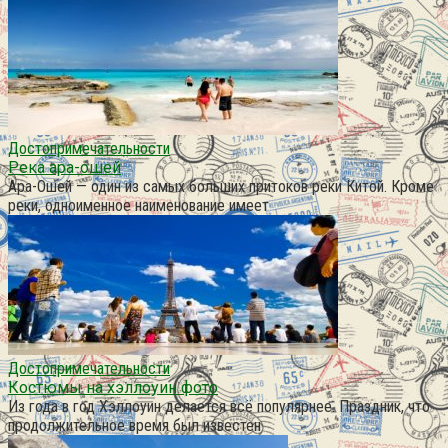
Достопримечательности
Река ара-ошей
Ара-Ошей — один из самых больших притоков реки Китой. Кроме
реки, одноименное наименование имеет
Достопримечательности
Костюмы на хэллоуин фото
Из года в год Хэллоуин делается всё популярнее. Праздник, что
продолжительное время был известен