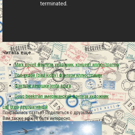
Читать еще…
Mark covell фэнтези художник, концепт иллюстратор
Пол кидби (paul kidby) фэнтези иллюстрации
Фэнтези девушки lente scura
Doug beekman американский фэнтези художник
call
greg
декоративный
Понравилась статья? Поделиться с друзьями:
Вам также может быть интересно