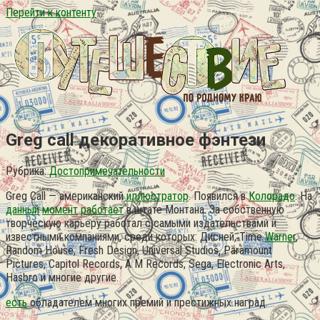
Перейти к контенту
Greg call декоративное фэнтези
Рубрика:
Достопримечательности
Greg Call — американский
иллюстратор
. Появился в
Колорадо
. На
данный
момент
работает
в штате Монтана. За собственную
творческую карьеру работал с самыми издательствами и
известными компаниями, среди которых: Дисней, Time
Warner
,
Random House, Fresh Design, Universal Studios, Paramount
Pictures, Capitol Records, A M Records, Sega, Electronic Arts,
Hasbro и многие другие.
есть
обладателем многих премий и престижных наград.