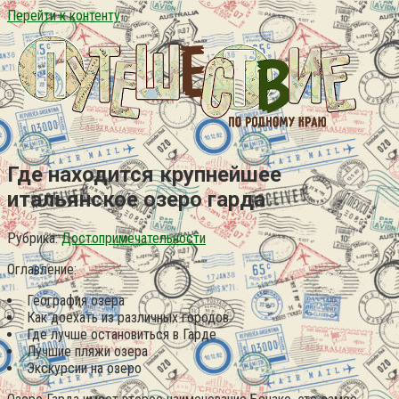
Перейти к контенту
Где находится крупнейшее
итальянское озеро гарда
Рубрика:
Достопримечательности
Оглавление:
География озера
Как доехать из различных городов
Где лучше остановиться в Гарде
Лучшие пляжи озера
Экскурсии на озеро