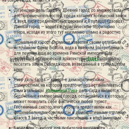
на озере Гарда, являются
Дезенцано-дель-Гарда — древний город со множеством
достопримечательностей, среди которых готический замок
X века, пара средневековых церквей и 4 палаццо (дворца).
Данный город — ворота в туристическую территорию
озера, исходя из этого тут неизменно шумно и радостно.
Термальный курорт Сирмионе известен своим целебным
источником Фонте Бойола, вода в котором употреблялась
для лечения еще во времена Римской империи. Для
любителей исторической архитектуры
будет
любопытно
посетить замок Скалиджеров, возведенный в тринадцатом
веке.
Рива-дель-Гарда — курорт с демократическими
стоимостями, на котором предпочитают останавливаться
сами итальянцы.
Изюминкой Рива
-дель-Гарда являются
бессчётные кемпинговые города, остановиться в которых
может позволить себе фактически любой турист.
Гостиничный сектор этого курорта представлен как
фешенебельными отелями,так и демократичными отелями
класса 3 звезд, и частными пансионами и апартаментами.
Бардолино — курорт для любителей негромкого