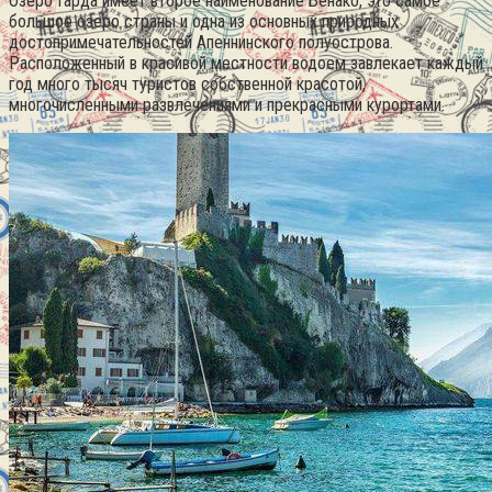
Озеро Гарда имеет второе наименование Бенако, это самое
большое озеро страны и одна из основных природных
достопримечательностей Апеннинского полуострова.
Расположенный в красивой местности водоем завлекает каждый
год много тысяч туристов собственной красотой,
многочисленными развлечениями и прекрасными курортами.