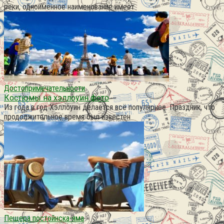
реки, одноименное наименование имеет
Достопримечательности
Костюмы на хэллоуин фото
Из года в год Хэллоуин делается всё популярнее. Праздник, что
продолжительное время был известен
Пещера постойнска-яма