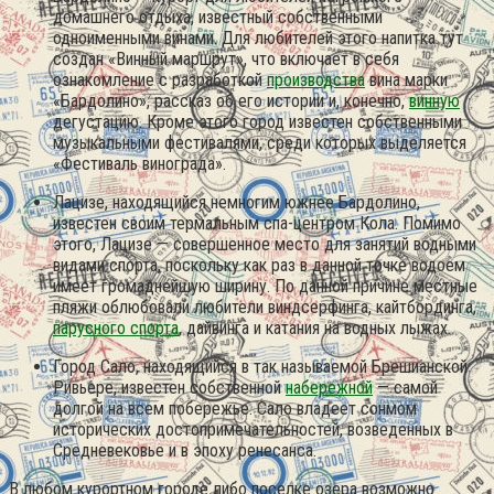
домашнего отдыха, известный собственными
одноименными винами. Для любителей этого напитка тут
создан «Винный маршрут», что включает в себя
ознакомление с разработкой
производства
вина марки
«Бардолино», рассказ об его истории и, конечно,
винную
дегустацию. Кроме этого город известен собственными
музыкальными фестивалями, среди которых выделяется
«Фестиваль винограда».
Лацизе, находящийся немногим южнее Бардолино,
известен своим термальным спа-центром Кола. Помимо
этого, Лацизе — совершенное место для занятий водными
видами спорта, поскольку как раз в данной точке водоем
имеет громаднейшую ширину. По данной причине местные
пляжи облюбовали любители виндсерфинга, кайтбординга,
парусного спорта
, дайвинга и катания на водных лыжах.
Город Сало, находящийся в так называемой Брешианской
Ривьере, известен собственной
набережной
— самой
долгой на всем побережье. Сало владеет сонмом
исторических достопримечательностей, возведенных в
Средневековье и в эпоху ренесанса.
В любом курортном городе либо поселке озера возможно