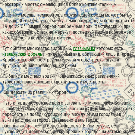
некоторых местах сменяющийся более континентальным.
В летние месяцы температура окружающей среды может быть
больше 30-градусную отметку, температуры воды колеблется от
19 до 22 C°. Зимний период прибрежные воды фактически ни при
каких обстоятельствах не мёрзнут, последний лед на побережье
наблюдался в восемнадцатом веке.
Тут обитает множество видов рыб,
главным из
которых есть
итальянская форель
— эндемичный вид, обитающий лишь в Гарде.
Кроме этого распространены речной угорь, треска, щука и
другие хорошие пресноводные рыбы.
Рыбалка в местных водах — одно из основных развлечений
туристов, приезжающих отдохнуть в эту местность.
Как доехать из различных городов
Путь к Гарде несложнее всего затевать из Милана либо Венеции,
в каковые летают регулярные авиарейсы из России. Потом стоит
пересесть на поезд, курсирующий между этими городами и
выйти на станции города Дезенцано-дель-Гарда,
располагающегося на берегах водоема. В том случае, если
нужно будет добираться до прибрежных городов на автомобиле,