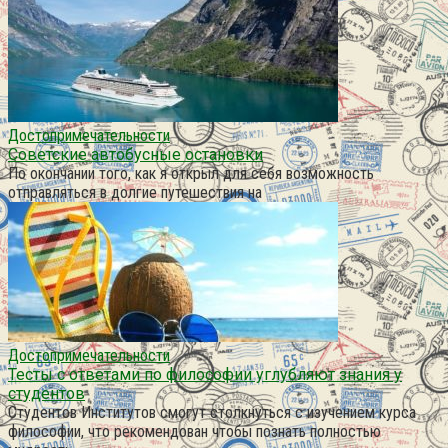
Достопримечательности
Советские автобусные остановки
По окончании того, как я открыл для себя возможность
отправляться в долгие путешествия на
Достопримечательности
Тесты с ответами по философии углубляют знания у
студентов
Студентов Институтов смогут столкнуться с изучением курса
философии, что рекомендован чтобы познать полностью