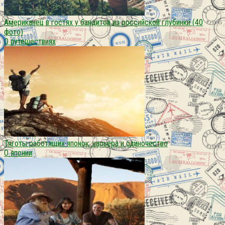
Американец в гостях у бандитов из российской глубинки (40
фото)
О путешествиях
Тяготы работящих японок: карьера и одиночество
О японии