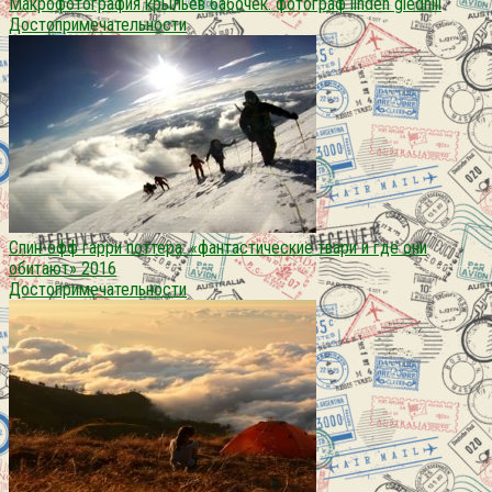
Макрофотография крыльев бабочек. фотограф linden gledhill
Достопримечательности
Спин-офф гарри поттера: «фантастические твари и где они
обитают» 2016
Достопримечательности