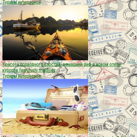
Туризм интересное
Красота подводного царства: домашний риф в новом отеле-
курорте faarufushi maldives
Туризм интересное