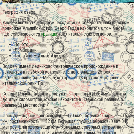
География озера
Узкий и вытянутый водоем находится на севере страны в южном
подножье Альпийских гор.
Озеро Гарда находится в том месте,
где соприкасаются
границы
трех итальянских регионов:
Венето;
Ломбардии;
Трентино — Альто-Адидже.
Водоем имеет ледниково-тектоническое происхождение и
находится в глубокой котловине. В него впадает 25 рек, а
вытекает лишь одна Минчо, которая есть притоком основной
итальянской реки По.
Северная часть водоема окружена горными хребтами высотой
до двух километров, южная находится в Паданской равнине в
равнинной местности.
Площадь водной поверхности — 370 км2, большая ширина — 16
км, протяженность — 52 км. Большая глубина образовывает 346
метров. Благодаря защите от холодных северных ветров, на
озере царит мягкий средиземноморский климат, только в