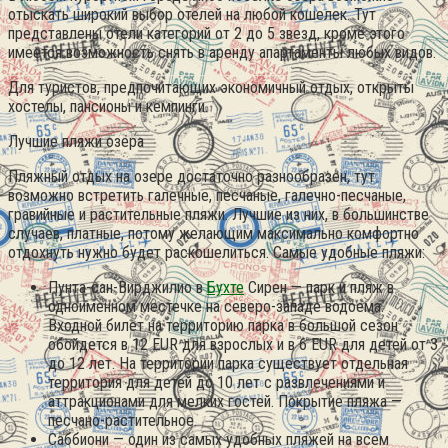
отыскать широкий выбор отелей на любой кошелек. Тут
представлены отели категорий от 2 до 5 звезд, кроме этого
имеется возможность снять в аренду апартаменты любых видов.
Для туристов, предпочитающих экономичный отдых, открыты
хостелы, пансионы и кемпинги.
Лучшие пляжи озера
Пляжный отдых на озере достаточно разнообразен, тут
возможно встретить галечные, песчаные, галечно-песчаные,
гравийные и растительные пляжи. Лучшие из них, в большинстве
случаев, платные, потому желающим максимально комфортно
отдохнуть нужно будет раскошелиться. Самые удобные пляжи:
Пунта-сан-Вирджилио в
Бухте
Сирен — парк и пляж в
одноименном местечке на северо-западе водоема.
Входной билет на территорию парка в большой сезон
обойдется в 12 EUR для взрослых и в 6 EUR для детей от 3
до 12 лет. На территории парка существует отдельная
территория для детей до 10 лет с развлечениями и
аттракционами для мелких гостей. Покрытие пляжа —
песчано-растительное.
Саббиони — один из самых удобных пляжей на всем