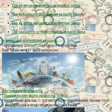
Где на алтае находится гейзеровое озеро
Где находится озеро байкал на карте россии
Где на алтае находятся шавлинские озера
Где находится остров суматра на карте мира
итальянский
крупнейший
находить
Понравилась статья? Поделиться с друзьями:
Вам также может быть интересно
Достопримечательности
Понедельник фото приколы юмор
Понедельник для нас — это настоящее опробование. Кроме того
с медицинской и психотерапевтической точки