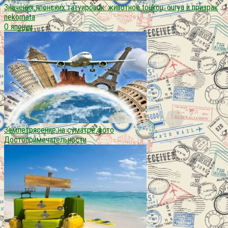
Значения японских татуировок. животное toukou, ouryu и призрак
nekomata
О японии
Землетрясение на суматре фото
Достопримечательности