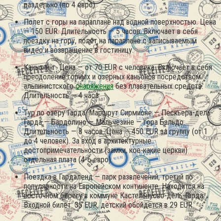
раздельно (по 4 евро).
Полет с горы на параплане над водной поверхностью. Цена
— 150 EUR. Длительность — 5 часов. Включает в себя
поездку на гору, полет на параплане с записываемым
видео и возвращение в гостиницу.
Каньонинг. Цена — от 70 EUR с человека. Включает в себя
преодоление горных и озерных каньонов посредством
альпинистского
снаряжения
без плавательных средств.
Длительность — 4 часа.
Тур по озеру Гарда. Маршрут Сирмионе — Пескьера-дель-
Гарда — Бардолино — Мальчезине — гора Бальдо.
Длительность — 8 часов. Цена — 450 EUR за группу (от 1
до 4 человек). За вход в архитектурные
достопримечательности (замки, кое-какие церкви)
отдельная плата (4-6 евро).
Поездка в Гардаленд — парк развлечений, третий по
популярности на Европейском континенте. Находится на
восточном берегу в коммуне Кастельнуово-дель-Гарда.
Входной билет: 35 EUR, детский обойдется в 29 EUR.