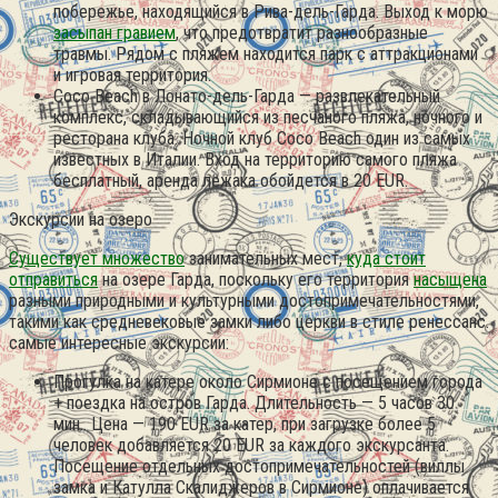
побережье, находящийся в Рива-дель-Гарда. Выход к морю
засыпан гравием
, что предотвратит разнообразные
травмы. Рядом с пляжем находится парк с аттракционами
и игровая территория.
Coco Beach в Лонато-дель-Гарда — развлекательный
комплекс, складывающийся из песчаного пляжа, ночного и
ресторана клуба. Ночной клуб Coco Beach один из самых
известных в Италии. Вход на территорию самого пляжа
бесплатный, аренда лежака обойдется в 20 EUR.
Экскурсии на озеро
Существует множество
занимательных мест,
куда стоит
отправиться
на озере Гарда, поскольку его территория
насыщена
разными природными и культурными достопримечательностями,
такими как средневековые замки либо церкви в стиле ренессанс.
самые интересные экскурсии:
Прогулка на катере около Сирмионе с посещением города
+ поездка на остров Гарда. Длительность — 5 часов 30
мин.. Цена — 190 EUR за катер, при загрузке более 5
человек добавляется 20 EUR за каждого экскурсанта.
Посещение отдельных достопримечательностей (виллы
замка и Катулла Скалиджеров в Сирмионе) оплачивается