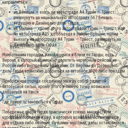
направляться:
из Венеции — ехать по автостраде А4 Турин — Триест,
развернуть на национальную автостраду 567 Бенако,
ведущую в Дезенцано-дель-Гарда;
из Милана — кроме этого автострадой Турин — Триест, или
по автостраде А35 до объезда в районе Брешии, потом —
выехать на автостраду А4 Турин — Триест, развернуть на
Дезенцано-дель-Гарда.
Наибольшим городом, находящимся в близи от Гарды, есть
Верона, в который возможно долететь чартерным рейсом из
России либо внутренним из Италии. От Вероны до Дезенцано-
дель-Гарда возможно добраться на автобусе №26 либо поездом.
Прибрежные города соединены между собой развитой
автобусной сетью, кроме этого в любую точку возможно
добраться на такси.
Где лучше остановиться в Гарде
Побережье озера Гарда практически усеяно множеством
курортных городков и сёл, в которых возможно остановиться
для отдыха либо лечения. Лучшими местами, дабы остановиться