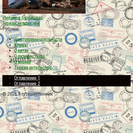
Имение в бурбишкес
Туризм интересное
Рубрики
Достопримечательности
Климат
О китае
О путешествиях
О японии
Туризм интересное
Оглавление 1
Оглавление 2
© 2026 Я путешественник