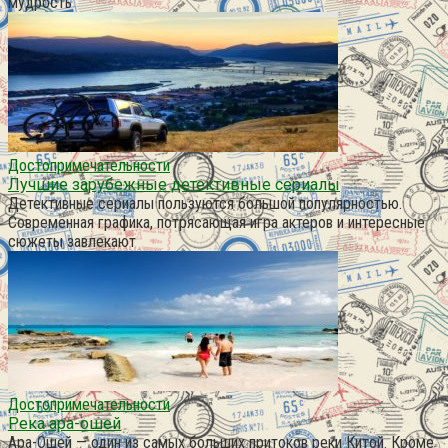
мудрость
Достопримечательности
Лучшие зарубежные детективные сериалы
Детективные сериалы пользуются большой популярностью.
Современная графика, потрясающая игра актеров и интересные
сюжеты завлекают
Достопримечательности
Река ара-ошей
Ара-Ошей — один из самых больших притоков реки Китой. Кроме