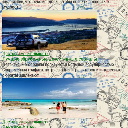
философии, что рекомендован чтобы познать полностью
мудрость
Достопримечательности
Лучшие зарубежные детективные сериалы
Детективные сериалы пользуются большой популярностью.
Современная графика, потрясающая игра актеров и интересные
сюжеты завлекают
Достопримечательности
Река ара-ошей